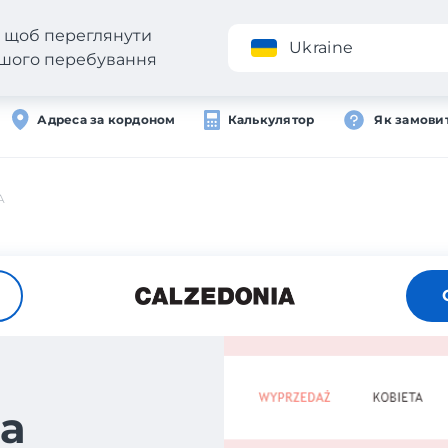
н, щоб переглянути
Додаток
Ukraine
вашого перебування
Адреса за кордоном
Калькулятор
Як замови
A
а