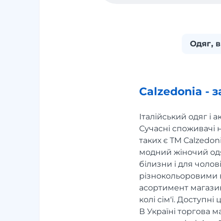
Одяг, 
Calzedonia - 
Італійський одяг і 
Сучасні споживачі не
таких є ТМ Calzedon
модний жіночий одя
білизни і для чоло
різнокольоровими в
асортимент магазин
колі сім'ї. Доступні
В Україні торгова 