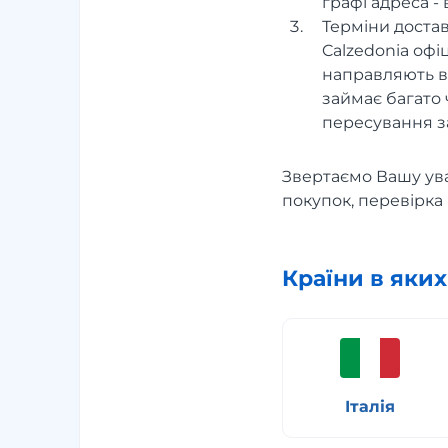
графі адреса -
Терміни доста
Calzedonia офі
направляють в 
займає багато 
пересування з
Звертаємо Вашу ува
покупок, перевірка 
Країни в яки
Італія