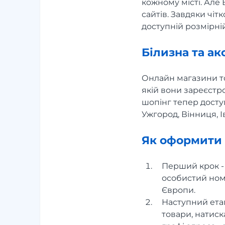
кожному місті. Але
сайтів. Завдяки чіт
доступній розмірній
Білизна та ак
Онлайн магазини то
якій вони зареєстр
шопінг тепер доступ
Ужгород, Вінниця, І
Як оформити 
Перший крок -
особистий ном
Європи.
Наступний етап
товари, натис