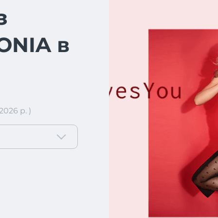
з
ONIA в
026 р. )