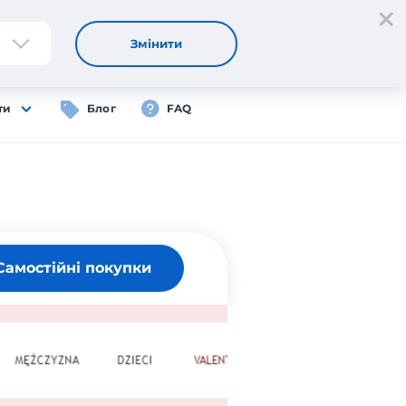
Реєстрація
Вхід
UA
Змінити
ти
Блог
FAQ
Самостійні покупки