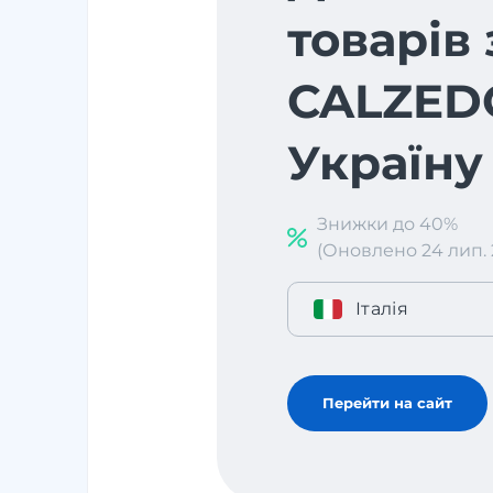
товарів 
CALZED
Україну
Знижки до 40%
(Оновлено 24 лип. 2
Італія
Перейти на сайт