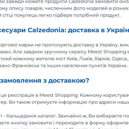
 Ви завжди можете продукти Calzedonia замовити он
кому опису товарів, численним фото моделей в різних
 сітці покупець легко підбере потрібний продукт.
сесуари Calzedonia: доставка в Украї
ргової марки не пропонують доставку в Україну, викл
овані. Але завдяки зручному сервісу Meest Shopping
ний кожному жителю міст Київ, Львів, Харків, Одеса,
вано-Франківськ та інших населених пунктів України.
замовлення з доставкою?
 це реєстрація в Meest Shopping. Кожному користув
ер. Ви також отримуєте інформацію про адреси наших
 - Кальцедонія каталог. Звичайно ж, Ви вибираєте п
каєте кнопку замовити і переходите в форму оформл