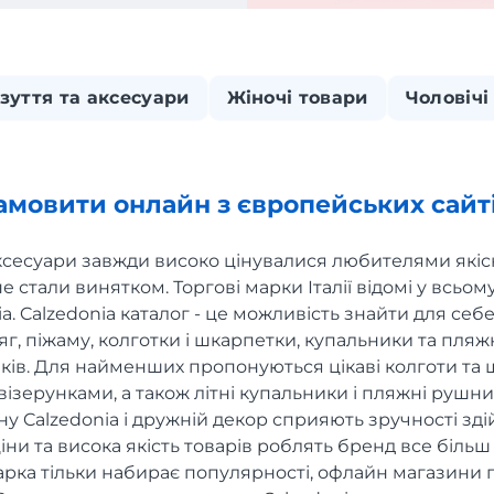
взуття та аксесуари
Жіночі товари
Чоловічі
замовити онлайн з європейських сайт
аксесуари завжди високо цінувалися любителями якісн
 стали винятком. Торгові марки Італії відомі у всьому 
ia. Calzedonia каталог - це можливість знайти для се
г, піжаму, колготки і шкарпетки, купальники та пляжн
віків. Для найменших пропонуються цікаві колготи та
ізерунками, а також літні купальники і пляжні рушн
у Calzedonia і дружній декор сприяють зручності зд
 ціни та висока якість товарів роблять бренд все більш
марка тільки набирає популярності, офлайн магазини п