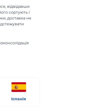
ся, відвідавши
його сортують і
ки, доставка не
ідстежувати
озконсолідація
Іспанія