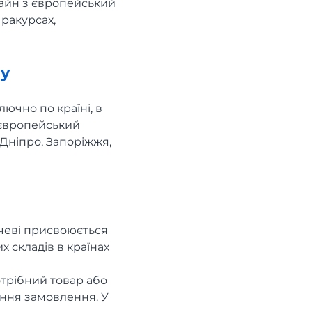
лайн з європейський
 ракурсах,
ну
ючно по країні, в
 європейський
 Дніпро, Запоріжжя,
ачеві присвоюється
 складів в країнах
отрібний товар або
ення замовлення. У