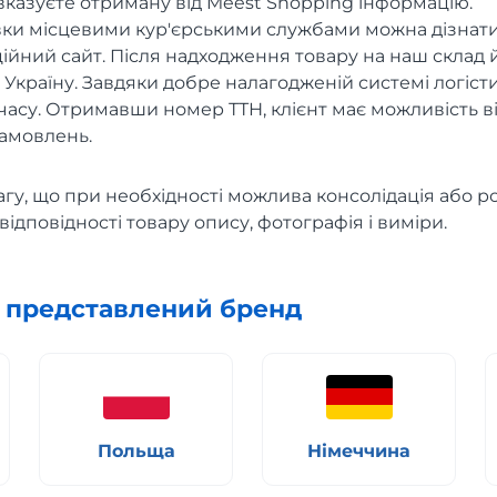
 вказуєте отриману від Meest Shopping інформацію.
вки місцевими кур'єрськими службами можна дізнати
ційний сайт. Після надходження товару на наш склад 
Україну. Завдяки добре налагодженій системі логісти
часу. Отримавши номер ТТН, клієнт має можливість в
амовлень.
гу, що при необхідності можлива консолідація або р
відповідності товару опису, фотографія і виміри.
х представлений бренд
Польща
Німеччина