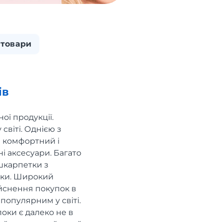
 товари
ів
ої продукції.
світі. Однією з
бе комфортний і
і аксесуари. Багато
 шкарпетки з
ики. Широкий
ійснення покупок в
 популярним у світі.
оки є далеко не в