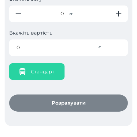
кг
Вкажіть вартість
£
Стандарт
Розрахувати