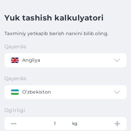
Yuk tashish kalkulyatori
Taxminiy yetkazib berish narxini bilib oling.
Qayerda
Angliya
Qayerda
O'zbekiston
Og'irligi
kg