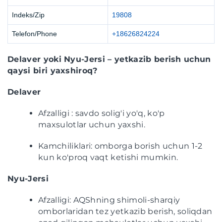
Indeks/Zip
19808
Telefon/Phone
+18626824224
Delaver yoki Nyu-Jersi – yetkazib berish uchun
qaysi biri yaxshiroq?
Delaver
Afzalligi : savdo solig'i yo'q, ko'p
maxsulotlar uchun yaxshi.
Kamchiliklari: omborga borish uchun 1-2
kun ko'proq vaqt ketishi mumkin.
Nyu-Jersi
Afzalligi: AQShning shimoli-sharqiy
omborlaridan tez yetkazib berish, soliqdan