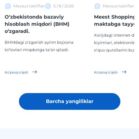
Maxsus takliflar
5 / 8 / 2026
Maxsus takliflar
O‘zbekistonda bazaviy
Meest Shopping 
hisoblash miqdori (BHM)
maktabga tayyor
o‘zgaradi.
Xorijdagi internet-d
BHMdagi o‘zgarish ayrim bojxona
kiyimlari, elektronika,
to‘lovlari miqdoriga ta’sir qiladi.
o‘quv qurollarini buyur
Ko'proq o'qish
Ko'proq o'qish
Barcha yangiliklar