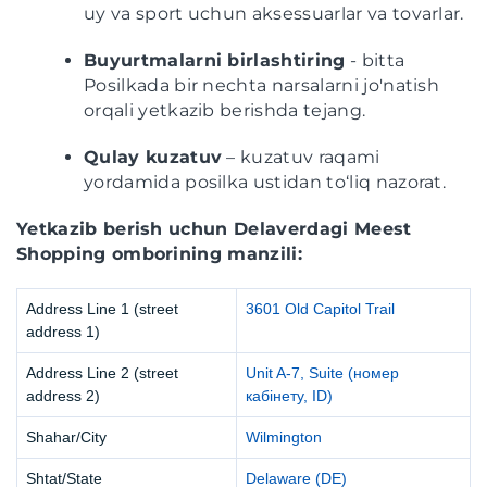
uy va sport uchun aksessuarlar va tovarlar.
Buyurtmalarni birlashtiring
- bitta
Posilkada bir nechta narsalarni jo'natish
orqali yetkazib berishda tejang.
Qulay kuzatuv
– kuzatuv raqami
yordamida posilka ustidan to‘liq nazorat.
Yetkazib berish uchun Delaverdagi Meest
Shopping omborining manzili:
Address Line 1 (street
3601 Old Capitol Trail
address 1)
Address Line 2 (street
Unit A-7, Suite (номер
address 2)
кабінету, ID)
Shahar/City
Wilmington
Shtat/State
Delaware (DE)