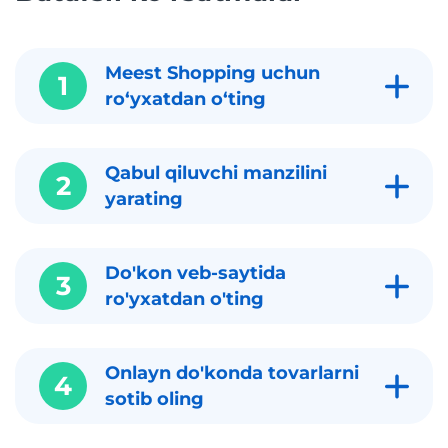
Meest Shopping uchun
1
roʻyxatdan oʻting
Qabul qiluvchi manzilini
2
yarating
Do'kon veb-saytida
3
ro'yxatdan o'ting
Onlayn do'konda tovarlarni
4
sotib oling