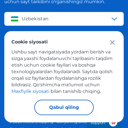
uchun sayt tarkibini o'rganishingiz mumkin.
Uzbekistan
Tilni o'zgartirish
Cookie siyosati
Ushbu sayt navigatsiyada yordam berish va
O'zbek
sizga yaxshi foydalanuvchi tajribasini taqdim
etish uchun cookie fayllari va boshqa
texnologiyalardan foydalanadi. Saytda qolish
orqali siz fayllardan foydalanishga rozilik
Bizning ijtimoiy tarmoqlarimiz
bildirasiz. Qo'shimcha ma'lumot uchun
Maxfiylik siyosati
bilan tanishib chiqing.
Qabul qiling
© 2026 Meest Shopping - dunyoning onlayn-do'konlaridan
Support