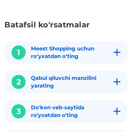
Batafsil ko'rsatmalar
Meest Shopping uchun
1
roʻyxatdan oʻting
Qabul qiluvchi manzilini
2
yarating
Do'kon veb-saytida
3
ro'yxatdan o'ting