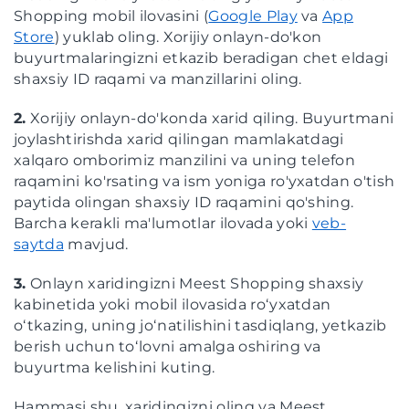
Shopping mobil ilovasini (
Google Play
va
App
Store
) yuklab oling. Xorijiy onlayn-do'kon
buyurtmalaringizni etkazib beradigan chet eldagi
shaxsiy ID raqami va manzillarini oling.
2.
Xorijiy onlayn-do'konda xarid qiling. Buyurtmani
joylashtirishda xarid qilingan mamlakatdagi
xalqaro omborimiz manzilini va uning telefon
raqamini ko'rsating va ism yoniga ro'yxatdan o'tish
paytida olingan shaxsiy ID raqamini qo'shing.
Barcha kerakli ma'lumotlar ilovada yoki
veb-
saytda
mavjud.
3.
Onlayn xaridingizni Meest Shopping shaxsiy
kabinetida yoki mobil ilovasida roʻyxatdan
oʻtkazing, uning joʻnatilishini tasdiqlang, yetkazib
berish uchun toʻlovni amalga oshiring va
buyurtma kelishini kuting.
Hammasi shu, xaridingizni oling va Meest