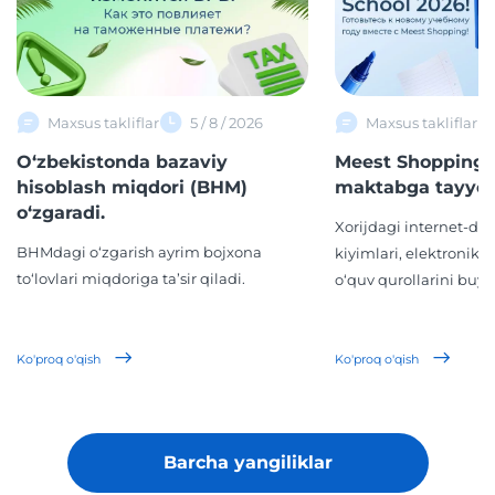
Maxsus takliflar
5 / 8 / 2026
Maxsus takliflar
O‘zbekistonda bazaviy
Meest Shopping 
hisoblash miqdori (BHM)
maktabga tayyor
o‘zgaradi.
Xorijdagi internet-d
BHMdagi o‘zgarish ayrim bojxona
kiyimlari, elektronika,
to‘lovlari miqdoriga ta’sir qiladi.
o‘quv qurollarini buyur
Ko'proq o'qish
Ko'proq o'qish
Barcha yangiliklar