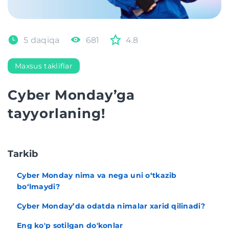
5 daqiqa
681
4.8
Maxsus takliflar
Cyber Monday’ga
tayyorlaning!
Tarkib
Cyber Monday nima va nega uni o‘tkazib
bo‘lmaydi?
Cyber Monday’da odatda nimalar xarid qilinadi?
Eng ko'p sotilgan do'konlar