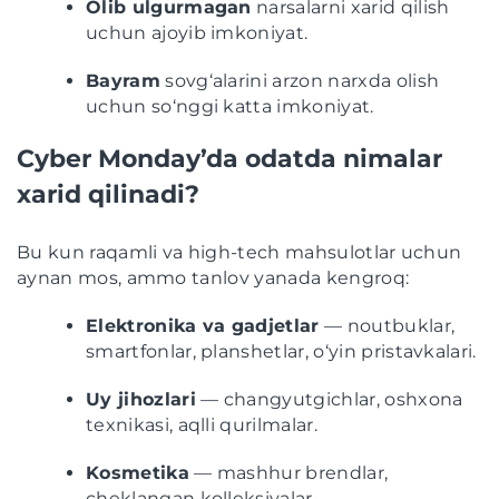
Olib ulgurmagan
narsalarni xarid qilish
uchun ajoyib imkoniyat.
Bayram
sovg‘alarini arzon narxda olish
uchun so‘nggi katta imkoniyat.
Cyber Monday’da odatda nimalar
xarid qilinadi?
Bu kun raqamli va high-tech mahsulotlar uchun
aynan mos, ammo tanlov yanada kengroq:
Elektronika va gadjetlar
— noutbuklar,
smartfonlar, planshetlar, o‘yin pristavkalari.
Uy jihozlari
— changyutgichlar, oshxona
texnikasi, aqlli qurilmalar.
Kosmetika
— mashhur brendlar,
cheklangan kolleksiyalar.