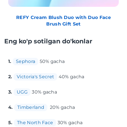
REFY Cream Blush Duo with Duo Face
Brush Gift Set
Eng ko'p sotilgan do'konlar
1.
Sephora
50% gacha
2.
Victoria's Secret
40% gacha
3.
UGG
30% gacha
4.
Timberland
20% gacha
5.
The North Face
30% gacha