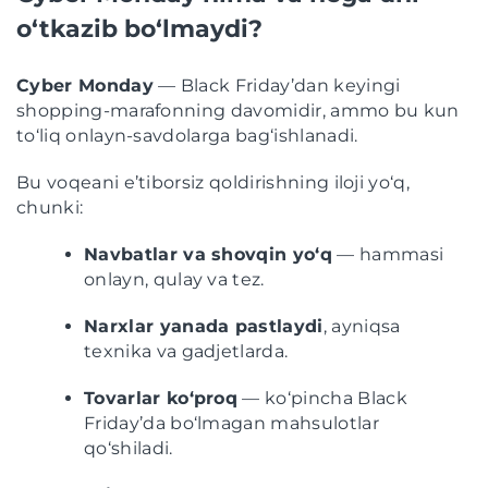
o‘tkazib bo‘lmaydi?
Cyber Monday
— Black Friday’dan keyingi
shopping-marafonning davomidir, ammo bu kun
to‘liq onlayn-savdolarga bag‘ishlanadi.
Bu voqeani e’tiborsiz qoldirishning iloji yo‘q,
chunki:
Navbatlar va shovqin yo‘q
— hammasi
onlayn, qulay va tez.
Narxlar yanada pastlaydi
, ayniqsa
texnika va gadjetlarda.
Tovarlar ko‘proq
— ko‘pincha Black
Friday’da bo‘lmagan mahsulotlar
qo‘shiladi.