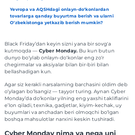
Yevropa va AQSHdagi onlayn-do‘konlardan
tovarlarga qanday buyurtma berish va ularni
O‘zbekistonga yetkazib berish mumkin?
Black Friday’dan keyin sizni yana bir sovg'a
kutmoqda —
Cyber Monday.
Bu kun butun
dunyo bo‘ylab onlayn-do‘konlar eng zo‘r
chegirmalar va aksiyalar bilan bir-biri bilan
bellashadigan kun.
Agar siz kerakli narsalarning barchasini oldim deb
o‘ylagan bo‘lsangiz — tayyor turing. Aynan Cyber
Monday’da do‘konlar yilning eng yaxshi takliflarini
e’lon qiladi, texnika, gadjetlar, kiyim-kechak, uy
buyumlari va anchadan beri olmoqchi bo‘lgan
boshqa mahsulotlar narxini keskin tushiradi.
Cyber Monday nima va nega uni