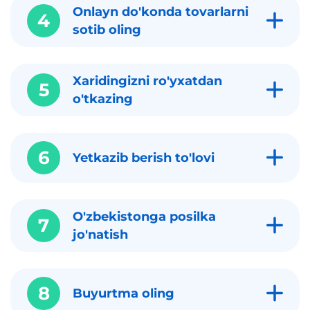
Onlayn do'konda tovarlarni
4
sotib oling
Xaridingizni ro'yxatdan
5
o'tkazing
6
Yetkazib berish to'lovi
O'zbekistonga posilka
7
jo'natish
8
Buyurtma oling