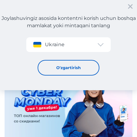
Joylashuvingiz asosida kontentni korish uchun boshqa
mamlakat yoki mintaqani tanlang
Roʻyxatdan oʻtish
Ukraine
Cyber Monday’ga tayyorlaning!
1 / 12 / 2025
O'zgartirish