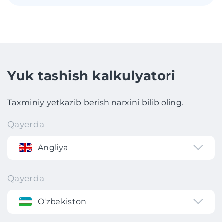
Yuk tashish kalkulyatori
Taxminiy yetkazib berish narxini bilib oling.
Qayerda
Angliya
Qayerda
O'zbekiston