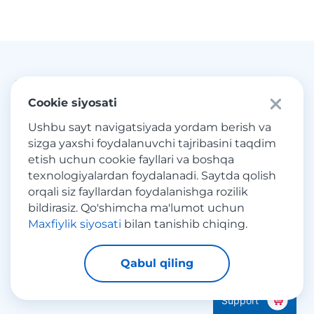
Avval yangiliklarni oling
Cookie siyosati
Chegirmalar, sotuvlar, aktsiyalar, tendentsiyalar va
Ushbu sayt navigatsiyada yordam berish va
xorijiy onlayn xaridlar yangiliklari haqida bilib oling.
sizga yaxshi foydalanuvchi tajribasini taqdim
etish uchun cookie fayllari va boshqa
texnologiyalardan foydalanadi. Saytda qolish
E-mail
orqali siz fayllardan foydalanishga rozilik
bildirasiz. Qo'shimcha ma'lumot uchun
Maxfiylik siyosati
bilan tanishib chiqing.
Qabul qiling
Obuna boʻling
Support