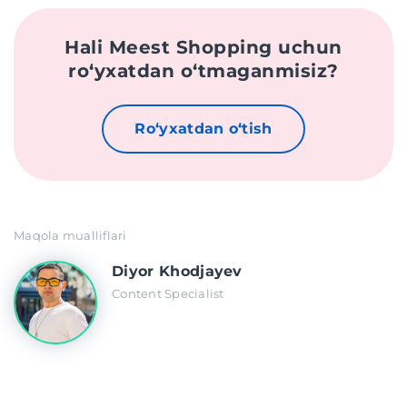
Hali Meest Shopping uchun
roʻyxatdan oʻtmaganmisiz?
Roʻyxatdan oʻtish
Maqola mualliflari
Diyor Khodjayev
Content Specialist