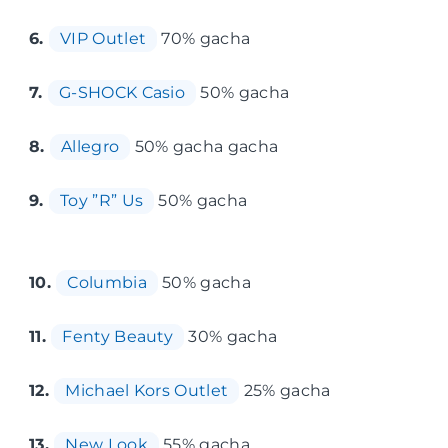
6.
VIP Outlet
70% gacha
7.
G-SHOCK Casio
50% gacha
8.
Allegro
50% gacha gacha
9.
Toy ”R” Us
50% gacha
10.
Columbia
50% gacha
11.
Fenty Beauty
30% gacha
12.
Michael Kors Outlet
25% gacha
13.
New Look
55% gacha