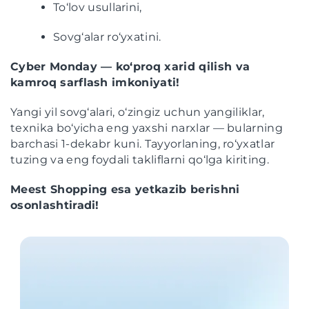
To‘lov usullarini,
Sovg‘alar ro‘yxatini.
Cyber Monday — ko‘proq xarid qilish va
kamroq sarflash imkoniyati!
Yangi yil sovg‘alari, o‘zingiz uchun yangiliklar,
texnika bo‘yicha eng yaxshi narxlar — bularning
barchasi 1-dekabr kuni. Tayyorlaning, ro‘yxatlar
tuzing va eng foydali takliflarni qo‘lga kiriting.
Meest Shopping esa yetkazib berishni
osonlashtiradi!