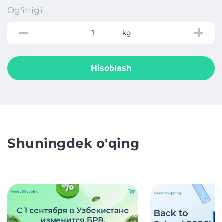
Og'irligi
kg
Hisoblash
Shuningdek o'qing