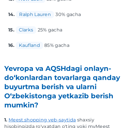
14.
Ralph Lauren
30% gacha
15.
Clarks
25% gacha
16.
Kaufland
85% gacha
Yevropa va AQSHdagi onlayn-
do‘konlardan tovarlarga qanday
buyurtma berish va ularni
O‘zbekistonga yetkazib berish
mumkin?
1.
Meest.shopping veb-saytida
shaxsiy
hisobingizda ro'yxatdan o'ting yoki myMeest