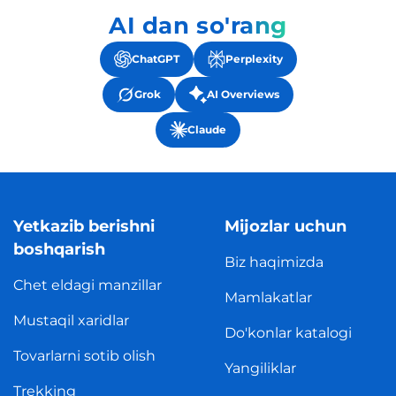
AI dan so'rang
ChatGPT
Perplexity
Grok
AI Overviews
Claude
Yetkazib berishni
Mijozlar uchun
boshqarish
Biz haqimizda
Chet eldagi manzillar
Mamlakatlar
Mustaqil xaridlar
Do'konlar katalogi
Tovarlarni sotib olish
Yangiliklar
Trekking