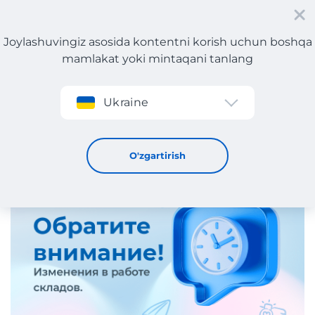
Joylashuvingiz asosida kontentni korish uchun boshqa
mamlakat yoki mintaqani tanlang
Roʻyxatdan oʻtish
Ukraine
Bayram davrida Meest Shopping omborining ish vaqti.
23 / 12 / 2025
O'zgartirish