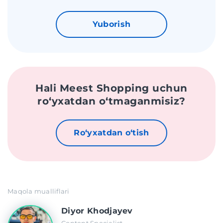
Yuborish
Hali Meest Shopping uchun
roʻyxatdan oʻtmaganmisiz?
Roʻyxatdan oʻtish
Maqola mualliflari
Diyor Khodjayev
Content Specialist