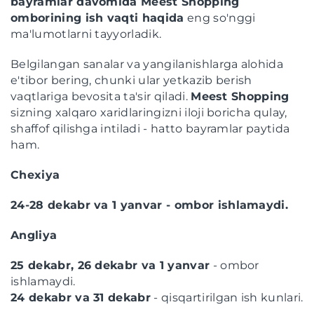
bayramlar davomida Meest Shopping
omborining ish vaqti haqida
eng so'nggi
ma'lumotlarni tayyorladik.
Belgilangan sanalar va yangilanishlarga alohida
e'tibor bering, chunki ular yetkazib berish
vaqtlariga bevosita ta'sir qiladi.
Meest Shopping
sizning xalqaro xaridlaringizni iloji boricha qulay,
shaffof qilishga intiladi - hatto bayramlar paytida
ham.
Chexiya
24-28 dekabr va 1 yanvar - ombor ishlamaydi.
Angliya
25 dekabr, 26 dekabr va 1 yanvar
- ombor
ishlamaydi.
24 dekabr va 31 dekabr
- qisqartirilgan ish kunlari.