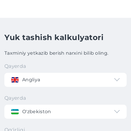
Yuk tashish kalkulyatori
Taxminiy yetkazib berish narxini bilib oling.
Qayerda
Angliya
Qayerda
O'zbekiston
Og'irligi