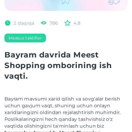
2 daqiqa
786
4.8
Maxsus takliflar
Bayram davrida Meest
Shopping omborining ish
vaqti.
Bayram mavsumi xarid qilish va sovg'alar berish
uchun gavjum vaqt, shuning uchun onlayn
xaridlaringizni oldindan rejalashtirish muhimdir.
Posilkalaringizni hech qanday tashvishsiz o'z
vaqtida olishingizni ta'minlash uchun biz