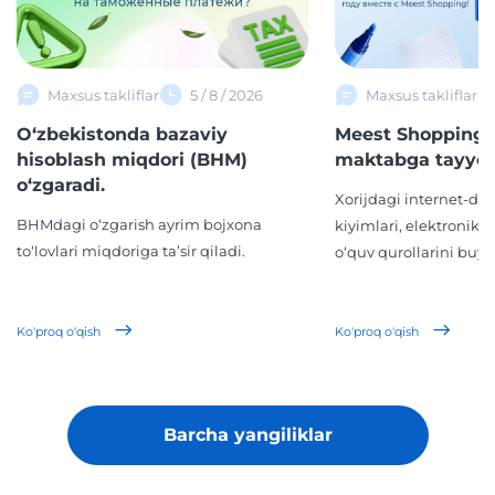
Maxsus takliflar
5 / 8 / 2026
Maxsus takliflar
O‘zbekistonda bazaviy
Meest Shopping 
hisoblash miqdori (BHM)
maktabga tayyor
o‘zgaradi.
Xorijdagi internet-d
BHMdagi o‘zgarish ayrim bojxona
kiyimlari, elektronika,
to‘lovlari miqdoriga ta’sir qiladi.
o‘quv qurollarini buyur
Ko'proq o'qish
Ko'proq o'qish
Barcha yangiliklar