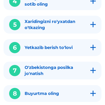
4
sotib oling
Xaridingizni ro'yxatdan
5
o'tkazing
6
Yetkazib berish to'lovi
O'zbekistonga posilka
7
jo'natish
8
Buyurtma oling