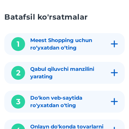
Batafsil ko'rsatmalar
Meest Shopping uchun
1
roʻyxatdan oʻting
Qabul qiluvchi manzilini
2
yarating
Do'kon veb-saytida
3
ro'yxatdan o'ting
Onlayn do'konda tovarlarni