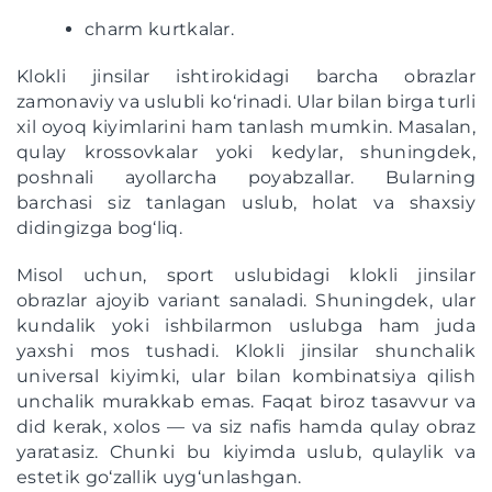
charm kurtkalar.
Klokli jinsilar ishtirokidagi barcha obrazlar
zamonaviy va uslubli ko‘rinadi. Ular bilan birga turli
xil oyoq kiyimlarini ham tanlash mumkin. Masalan,
qulay krossovkalar yoki kedylar, shuningdek,
poshnali ayollarcha poyabzallar. Bularning
barchasi siz tanlagan uslub, holat va shaxsiy
didingizga bog‘liq.
Misol uchun, sport uslubidagi klokli jinsilar
obrazlar ajoyib variant sanaladi. Shuningdek, ular
kundalik yoki ishbilarmon uslubga ham juda
yaxshi mos tushadi. Klokli jinsilar shunchalik
universal kiyimki, ular bilan kombinatsiya qilish
unchalik murakkab emas. Faqat biroz tasavvur va
did kerak, xolos — va siz nafis hamda qulay obraz
yaratasiz. Chunki bu kiyimda uslub, qulaylik va
estetik go‘zallik uyg‘unlashgan.