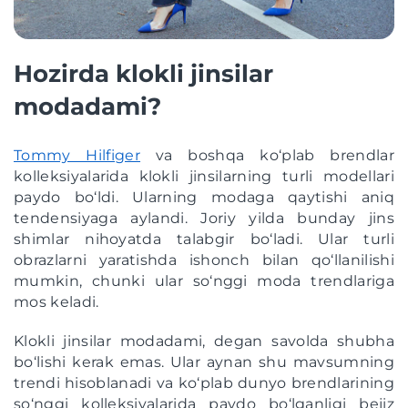
Hozirda klokli jinsilar
modadami?
Tommy Hilfiger
va boshqa ko‘plab brendlar
kolleksiyalarida klokli jinsilarning turli modellari
paydo bo‘ldi. Ularning modaga qaytishi aniq
tendensiyaga aylandi. Joriy yilda bunday jins
shimlar nihoyatda talabgir bo‘ladi. Ular turli
obrazlarni yaratishda ishonch bilan qo‘llanilishi
mumkin, chunki ular so‘nggi moda trendlariga
mos keladi.
Klokli jinsilar modadami, degan savolda shubha
bo‘lishi kerak emas. Ular aynan shu mavsumning
trendi hisoblanadi va ko‘plab dunyo brendlarining
so‘nggi kolleksiyalarida paydo bo‘lganligi bejiz