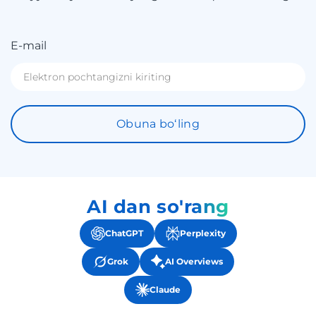
E-mail
Obuna boʻling
AI dan so'rang
ChatGPT
Perplexity
Grok
AI Overviews
Claude