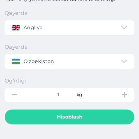
Qayerda
Angliya
Qayerda
O'zbekiston
Og'irligi
kg
Hisoblash