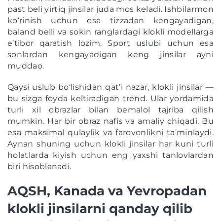
past beli yirtiq jinsilar juda mos keladi. Ishbilarmon
ko‘rinish uchun esa tizzadan kengayadigan,
baland belli va sokin ranglardagi klokli modellarga
e’tibor qaratish lozim. Sport uslubi uchun esa
sonlardan kengayadigan keng jinsilar ayni
muddao.
Qaysi uslub bo‘lishidan qat’i nazar, klokli jinsilar —
bu sizga foyda keltiradigan trend. Ular yordamida
turli xil obrazlar bilan bemalol tajriba qilish
mumkin. Har bir obraz nafis va amaliy chiqadi. Bu
esa maksimal qulaylik va farovonlikni ta’minlaydi.
Aynan shuning uchun klokli jinsilar har kuni turli
holatlarda kiyish uchun eng yaxshi tanlovlardan
biri hisoblanadi.
AQSH, Kanada va Yevropadan
klokli jinsilarni qanday qilib