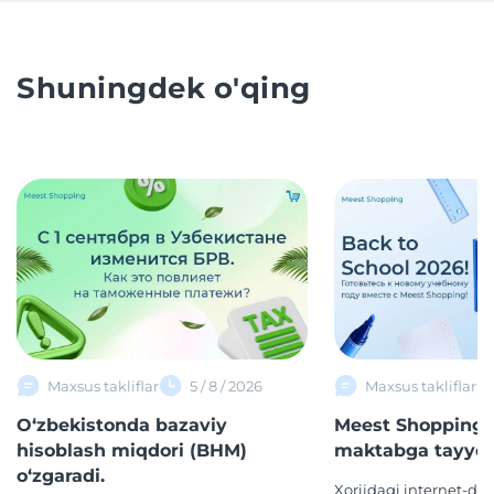
Shuningdek o'qing
Maxsus takliflar
5 / 8 / 2026
Maxsus takliflar
O‘zbekistonda bazaviy
Meest Shopping 
hisoblash miqdori (BHM)
maktabga tayyor
o‘zgaradi.
Xorijdagi internet-d