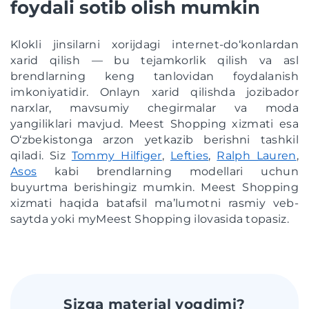
foydali sotib olish mumkin
Klokli jinsilarni xorijdagi internet-do‘konlardan
xarid qilish — bu tejamkorlik qilish va asl
brendlarning keng tanlovidan foydalanish
imkoniyatidir. Onlayn xarid qilishda jozibador
narxlar, mavsumiy chegirmalar va moda
yangiliklari mavjud. Meest Shopping xizmati esa
O‘zbekistonga arzon yetkazib berishni tashkil
qiladi. Siz
Tommy Hilfiger
,
Lefties
,
Ralph Lauren
,
Asos
kabi brendlarning modellari uchun
buyurtma berishingiz mumkin. Meest Shopping
xizmati haqida batafsil ma’lumotni rasmiy veb-
saytda yoki myMeest Shopping ilovasida topasiz.
Sizga material yoqdimi?