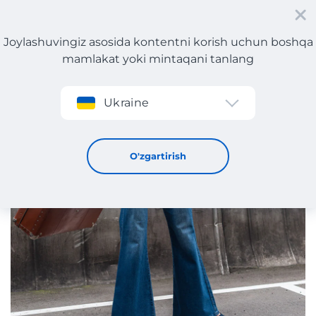
Joylashuvingiz asosida kontentni korish uchun boshqa
mamlakat yoki mintaqani tanlang
Roʻyxatdan oʻtish
Ukraine
Qanday qilib 2025-yilda klokli jinsilarni kiyish kerak
12 / 5 / 2025
O'zgartirish