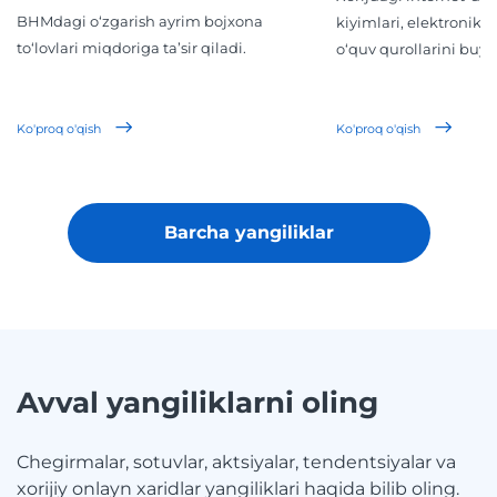
BHMdagi o‘zgarish ayrim bojxona
kiyimlari, elektronika,
to‘lovlari miqdoriga ta’sir qiladi.
o‘quv qurollarini buyur
Ko'proq o'qish
Ko'proq o'qish
Barcha yangiliklar
Avval yangiliklarni oling
Chegirmalar, sotuvlar, aktsiyalar, tendentsiyalar va
xorijiy onlayn xaridlar yangiliklari haqida bilib oling.