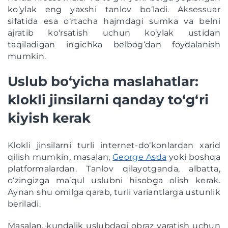
ko‘ylak eng yaxshi tanlov bo‘ladi. Aksessuar
sifatida esa o‘rtacha hajmdagi sumka va belni
ajratib ko‘rsatish uchun ko‘ylak ustidan
taqiladigan ingichka belbog‘dan foydalanish
mumkin.
Uslub bo‘yicha maslahatlar:
klokli jinsilarni qanday to‘g‘ri
kiyish kerak
Klokli jinsilarni turli internet-do‘konlardan xarid
qilish mumkin, masalan,
George Asda
yoki boshqa
platformalardan. Tanlov qilayotganda, albatta,
o‘zingizga ma’qul uslubni hisobga olish kerak.
Aynan shu omilga qarab, turli variantlarga ustunlik
beriladi.
Masalan, kundalik uslubdagi obraz yaratish uchun