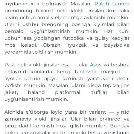
foydadan xoli bo‘lmaydi. Masalan,
Ralph Lauren
brendining baland belli klokli jinsilari kundalik
kiyim uchun amaliy elementga aylanishi mumkin.
Ularni ushbu brendning boshqa kiyimlari bilan
bemalol uyg‘unlashtirish mumkin. Har kuni
uchun esa yopishgan futbolka va qulay kedylar
mos keladi. Obrazni ryukzak va beysbolka
yordamida to‘ldirish mumkin.
Past beli klokli jinsilar esa — ular
Asos
va boshqa
onlayn-do‘konlarda keng tanlovda mavjud —
ayollar uchun ajoyib ko‘rinish yaratuvchi detal
bo‘lishi mumkin. Masalan, ularni qisqa top va jins
jaket, baland platformali tuflilar bilan
uyg‘unlashtirish mumkin.
Alohida e’tiborga loyiq yana bir variant — yirtiq
zamonaviy klokli jinsilar. Ular bilan erkinroq va
biroz dadil ko‘rinish hosil qilish mumkin. Bunday
holda krossovkalar va to‘g‘ri yoki belga yopishgan