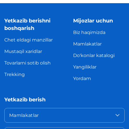
Yetkazib berishni
Mijozlar uchun
boshqarish
Biz haqimizda
Chet eldagi manzillar
Mamlakatlar
Mustaqil xaridlar
Do'konlar katalogi
Tovarlarni sotib olish
Yangiliklar
Trekking
Yordam
Yetkazib berish
Mamlakatlar