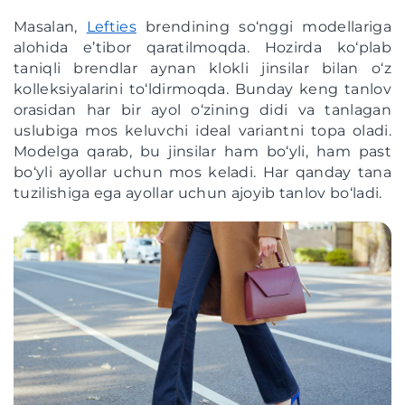
Masalan,
Lefties
brendining so‘nggi modellariga
alohida e’tibor qaratilmoqda. Hozirda ko‘plab
taniqli brendlar aynan klokli jinsilar bilan o‘z
kolleksiyalarini to‘ldirmoqda. Bunday keng tanlov
orasidan har bir ayol o‘zining didi va tanlagan
uslubiga mos keluvchi ideal variantni topa oladi.
Modelga qarab, bu jinsilar ham bo‘yli, ham past
bo‘yli ayollar uchun mos keladi. Har qanday tana
tuzilishiga ega ayollar uchun ajoyib tanlov bo‘ladi.