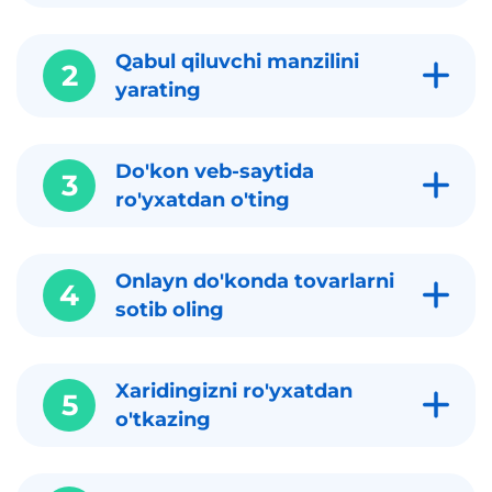
Qabul qiluvchi manzilini
2
yarating
Do'kon veb-saytida
3
ro'yxatdan o'ting
Onlayn do'konda tovarlarni
4
sotib oling
Xaridingizni ro'yxatdan
5
o'tkazing