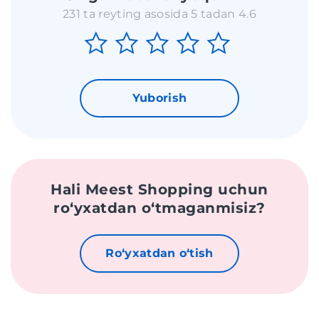
231 ta reyting asosida 5 tadan 4.6
Yuborish
Hali Meest Shopping uchun
roʻyxatdan oʻtmaganmisiz?
Roʻyxatdan oʻtish