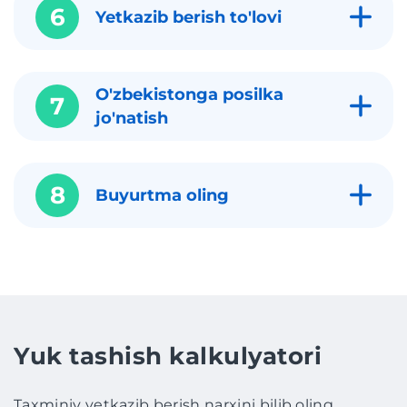
6
Yetkazib berish to'lovi
O'zbekistonga posilka
7
jo'natish
8
Buyurtma oling
Yuk tashish kalkulyatori
Taxminiy yetkazib berish narxini bilib oling.