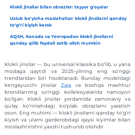
Klokli jinsilar bilan obrazlar: tayyor g'oyalar
Uslub bo‘yicha maslahatlar: klokli jinsilarni qanday
to‘g‘ri kiyish kerak
AQSH, Kanada va Yevropadan klokli jinsilarni
qanday qilib foydali sotib olish mumkin
Klokli jinsilar — bu universal klassika bo‘lib, u yana
modaga qaytdi va 2025-yilning eng so‘nggi
trendlaridan biri hisoblanadi. Bunday modeldagi
kengayuvchi jinsilar
Zara
va boshqa mashhur
brendlarning so‘nggi kolleksiyalarida namoyon
bo‘lgan. Klokli jinsilar yordamida zamonaviy va
qulay ko‘rinishdagi ko‘plab obrazlarni yaratish
oson. Eng muhimi — klokli jinsilarni qanday to‘g‘ri
kiyish va ularni garderobdagi qaysi kiyimlar bilan
moslashtirishni yaxshi tushunib olishdir.