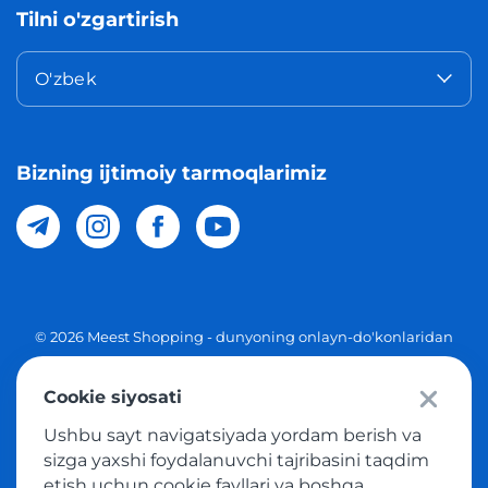
Tilni o'zgartirish
O'zbek
Bizning ijtimoiy tarmoqlarimiz
© 2026 Meest Shopping - dunyoning onlayn-do'konlaridan
O'zbekistonga xaridlarni yetkazib berish. Barcha huquqlar
Cookie siyosati
Maxfiylik siyosati
Ushbu sayt navigatsiyada yordam berish va
Ommaviy taklif
sizga yaxshi foydalanuvchi tajribasini taqdim
etish uchun cookie fayllari va boshqa
Tovar sotib olish xizmatidan foydalanish shartlari