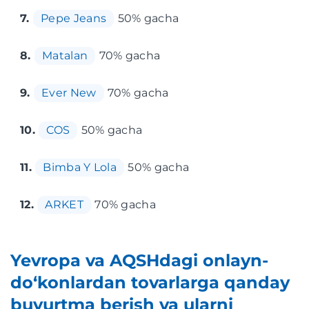
7.
Pepe Jeans
50% gacha
8.
Matalan
70% gacha
9.
Ever New
70% gacha
10.
COS
50% gacha
11.
Bimba Y Lola
50% gacha
12.
ARKET
70% gacha
Yevropa va AQSHdagi onlayn-
do‘konlardan tovarlarga qanday
buyurtma berish va ularni