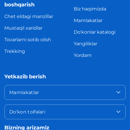
boshqarish
Biz haqimizda
Chet eldagi manzillar
Mamlakatlar
Mustaqil xaridlar
Do'konlar katalogi
Tovarlarni sotib olish
Yangiliklar
Trekking
Yordam
Yetkazib berish
Mamlakatlar
Do'kon toifalari
Bizning arizamiz