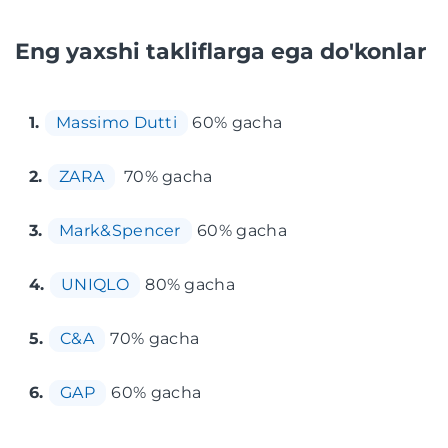
Eng yaxshi takliflarga ega do'konlar
1.
Massimo Dutti
60% gacha
2.
ZARA
70% gacha
3.
Mark&Spencer
60% gacha
4.
UNIQLO
80% gacha
5.
C&A
70% gacha
6.
GAP
60% gacha