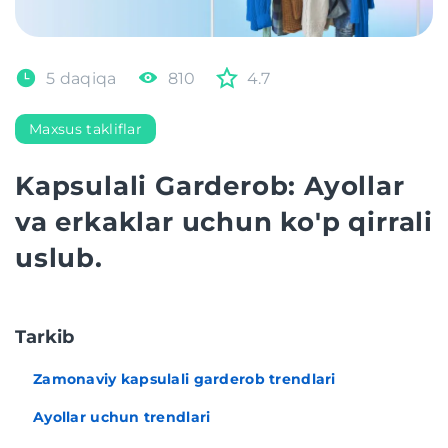
5 daqiqa
810
4.7
Maxsus takliflar
Kapsulali Garderob: Ayollar
va erkaklar uchun ko'p qirrali
uslub.
Tarkib
Zamonaviy kapsulali garderob trendlari
Ayollar uchun trendlari