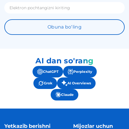
Obuna boʻling
AI dan so'rang
ChatGPT
Perplexity
Grok
AI Overviews
Claude
Yetkazib berishni
Mijozlar uchun