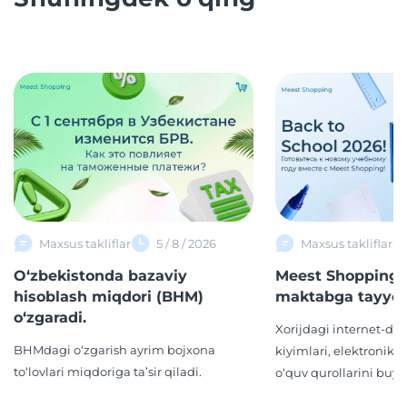
Maxsus takliflar
5 / 8 / 2026
Maxsus takliflar
O‘zbekistonda bazaviy
Meest Shopping 
hisoblash miqdori (BHM)
maktabga tayyor
o‘zgaradi.
Xorijdagi internet-d
BHMdagi o‘zgarish ayrim bojxona
kiyimlari, elektronika,
to‘lovlari miqdoriga ta’sir qiladi.
o‘quv qurollarini buyur