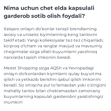
Nima uchun chet elda kapsulali
garderob sotib olish foydali?
Xalqaro onlayn-do'konlar taniqli brendlarning
asosiy va uniseks kiyimlarining keng tanlovini
taklif etadi. Yangi kolleksiyalar tez-tez chiqariladi,
ko'proq o'lcham va ranglar mavjud va mavsumiy
chegirmalar sizga sifatli buyumlarni yaxshiroq
narxlarda topish imkonini beradi.
Meest Shopping sizga AQSh va Yevropadagi
onlayn-do'konlardan kiyimlarni qulay buyurtma
qilish va yetkazib berishni qabul qilish imkonini
beradi. Siz ortiqcha pul to'lamasdan yoki o'zingizni
mahalliy tanlov bilan cheklamasdan zamonaviy
buyumlarning kapsulali garderobni yaratishingiz
mumkin!