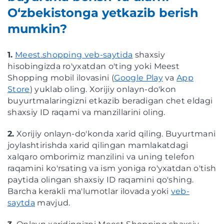
O‘zbekistonga yetkazib berish
mumkin?
1.
Meest.shopping veb-saytida
shaxsiy
hisobingizda ro'yxatdan o'ting yoki Meest
Shopping mobil ilovasini (
Google Play
va
App
Store
) yuklab oling. Xorijiy onlayn-do'kon
buyurtmalaringizni etkazib beradigan chet eldagi
shaxsiy ID raqami va manzillarini oling.
2.
Xorijiy onlayn-do'konda xarid qiling. Buyurtmani
joylashtirishda xarid qilingan mamlakatdagi
xalqaro omborimiz manzilini va uning telefon
raqamini ko'rsating va ism yoniga ro'yxatdan o'tish
paytida olingan shaxsiy ID raqamini qo'shing.
Barcha kerakli ma'lumotlar ilovada yoki
veb-
saytda
mavjud.