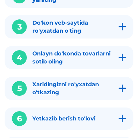
Do'kon veb-saytida
3
ro'yxatdan o'ting
Onlayn do'konda tovarlarni
4
sotib oling
Xaridingizni ro'yxatdan
5
o'tkazing
6
Yetkazib berish to'lovi