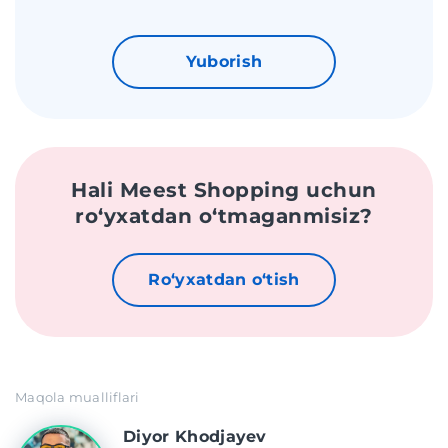
Yuborish
Hali Meest Shopping uchun
roʻyxatdan oʻtmaganmisiz?
Roʻyxatdan oʻtish
Maqola mualliflari
Diyor Khodjayev