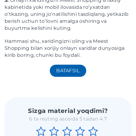
3.
Onlayn xaridingizni Meest Shopping shaxsiy
kabinetida yoki mobil ilovasida roʻyxatdan
oʻtkazing, uning joʻnatilishini tasdiqlang, yetkazib
berish uchun toʻlovni amalga oshiring va
buyurtma kelishini kuting.
Hammasi shu, xaridingizni oling va Meest
Shopping bilan xorijiy onlayn xaridlar dunyosiga
kirib boring, chunki bu foydali.
BATAFSIL
Sizga material yoqdimi?
6 ta reyting asosida 5 tadan 4.7