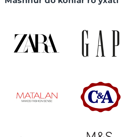
Mashhur do'konlar ro'yxati