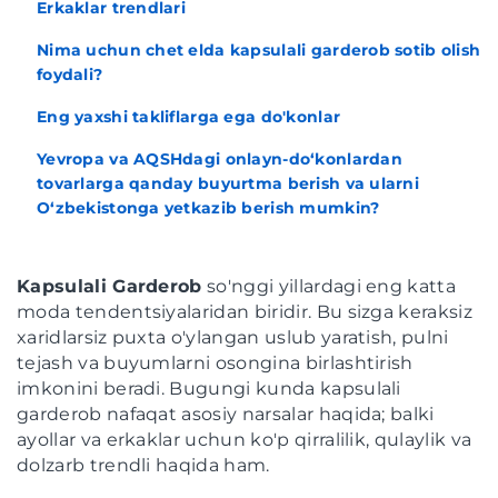
Erkaklar trendlari
Nima uchun chet elda kapsulali garderob sotib olish
foydali?
Eng yaxshi takliflarga ega do'konlar
Yevropa va AQSHdagi onlayn-do‘konlardan
tovarlarga qanday buyurtma berish va ularni
O‘zbekistonga yetkazib berish mumkin?
Kapsulali Garderob
so'nggi yillardagi eng katta
moda tendentsiyalaridan biridir. Bu sizga keraksiz
xaridlarsiz puxta o'ylangan uslub yaratish, pulni
tejash va buyumlarni osongina birlashtirish
imkonini beradi. Bugungi kunda kapsulali
garderob nafaqat asosiy narsalar haqida; balki
ayollar va erkaklar uchun ko'p qirralilik, qulaylik va
dolzarb trendli haqida ham.