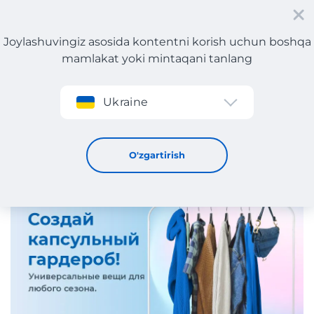
Joylashuvingiz asosida kontentni korish uchun boshqa
mamlakat yoki mintaqani tanlang
Roʻyxatdan oʻtish
Ukraine
Kapsulali Garderob: Ayollar va erkaklar uchun ko'p qirrali
uslub.
29 / 1 / 2026
O'zgartirish