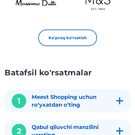
Ko'proq ko'rsatish
Batafsil ko'rsatmalar
Meest Shopping uchun
1
roʻyxatdan oʻting
Qabul qiluvchi manzilini
2
yarating