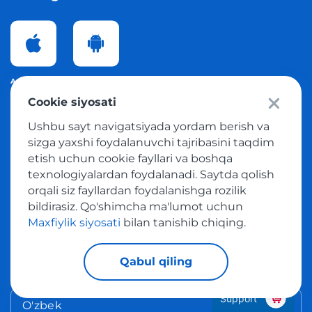
App Store
Google Play
Cookie siyosati
Ushbu sayt navigatsiyada yordam berish va
Mamlakatni o'zgartirish
sizga yaxshi foydalanuvchi tajribasini taqdim
etish uchun cookie fayllari va boshqa
Siz mamlakatni o'zgartirishingiz va boshqa mintaqa
texnologiyalardan foydalanadi. Saytda qolish
uchun sayt tarkibini o'rganishingiz mumkin.
orqali siz fayllardan foydalanishga rozilik
bildirasiz. Qo'shimcha ma'lumot uchun
Uzbekistan
Maxfiylik siyosati
bilan tanishib chiqing.
Qabul qiling
Tilni o'zgartirish
Support
O'zbek