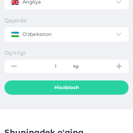
Angliya
Qayerda
O'zbekiston
Og'irligi
kg
Hisoblash
Shuningdek o'qing