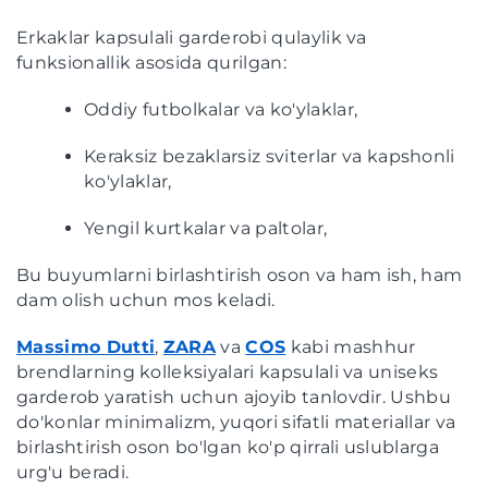
Erkaklar kapsulali garderobi qulaylik va
funksionallik asosida qurilgan:
Oddiy futbolkalar va ko'ylaklar,
Keraksiz bezaklarsiz sviterlar va kapshonli
ko'ylaklar,
Yengil kurtkalar va paltolar,
Bu buyumlarni birlashtirish oson va ham ish, ham
dam olish uchun mos keladi.
Massimo Dutti
,
ZARA
va
COS
kabi mashhur
brendlarning kolleksiyalari kapsulali va uniseks
garderob yaratish uchun ajoyib tanlovdir. Ushbu
do'konlar minimalizm, yuqori sifatli materiallar va
birlashtirish oson bo'lgan ko'p qirrali uslublarga
urg'u beradi.