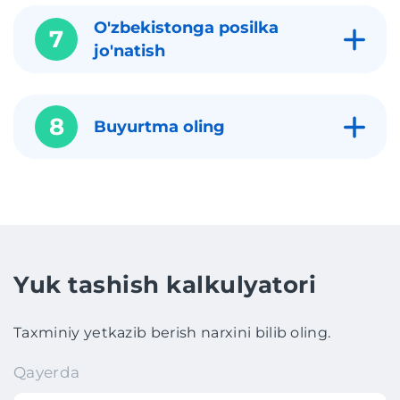
O'zbekistonga posilka
7
jo'natish
8
Buyurtma oling
Yuk tashish kalkulyatori
Taxminiy yetkazib berish narxini bilib oling.
Qayerda