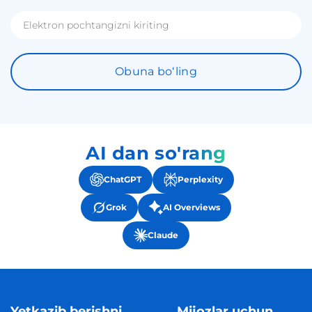
Obuna boʻling
AI dan so'rang
ChatGPT
Perplexity
Grok
AI Overviews
Claude
Yetkazib berishni
Mijozlar uchun