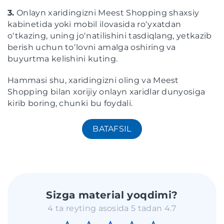
3.
Onlayn xaridingizni Meest Shopping shaxsiy
kabinetida yoki mobil ilovasida roʻyxatdan
oʻtkazing, uning joʻnatilishini tasdiqlang, yetkazib
berish uchun toʻlovni amalga oshiring va
buyurtma kelishini kuting.
Hammasi shu, xaridingizni oling va Meest
Shopping bilan xorijiy onlayn xaridlar dunyosiga
kirib boring, chunki bu foydali.
BATAFSIL
Sizga material yoqdimi?
4 ta reyting asosida 5 tadan 4.7