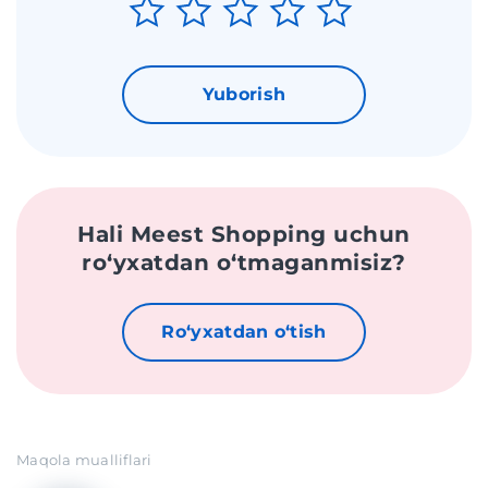
Yuborish
Hali Meest Shopping uchun
roʻyxatdan oʻtmaganmisiz?
Roʻyxatdan oʻtish
Maqola mualliflari