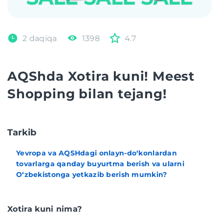
2 daqiqa
1398
4.7
AQShda Xotira kuni! Meest
Shopping bilan tejang!
Tarkib
Yevropa va AQSHdagi onlayn-do‘konlardan
tovarlarga qanday buyurtma berish va ularni
O‘zbekistonga yetkazib berish mumkin?
Xotira kuni nima?