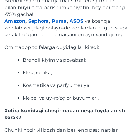
Brendli mahsulotlarga maksimal chegirmalar
bilan buyurtma berish imkoniyatini boy bermang
-75% gacha!
Amazon
,
Sephora
,
Puma
,
ASOS
va boshqa
ko'plab xorijdagi onlayn-do'konlardan bugun sizga
kerak bo'lgan hamma narsani onlayn xarid qiling.
Ommabop toifalarga quyidagilar kiradi:
Brendli kiyim va poyabzal;
Elektronika;
Kosmetika va parfyumeriya;
Mebel va uy-ro'zg'or buyumlari.
Xotira kunidagi chegirmadan nega foydalanish
kerak?
Chunki hozir yil boshidan beri eng past narxlar,