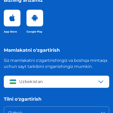
Bizning arizamiz
App Store
Google Play
Mamlakatni o'zgartirish
Siz mamlakatni o'zgartirishingiz va boshqa mintaqa
uchun sayt tarkibini o'rganishingiz mumkin.
Uzbekistan
Tilni o'zgartirish
O'zbek