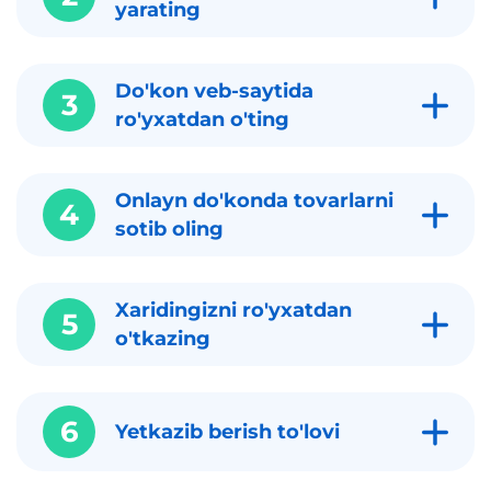
yarating
Do'kon veb-saytida
3
ro'yxatdan o'ting
Onlayn do'konda tovarlarni
4
sotib oling
Xaridingizni ro'yxatdan
5
o'tkazing
6
Yetkazib berish to'lovi