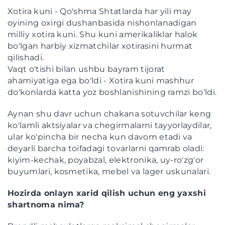
Xotira kuni - Qo'shma Shtatlarda har yili may
oyining oxirgi dushanbasida nishonlanadigan
milliy xotira kuni. Shu kuni amerikaliklar halok
bo'lgan harbiy xizmatchilar xotirasini hurmat
qilishadi.
Vaqt o'tishi bilan ushbu bayram tijorat
ahamiyatiga ega bo'ldi - Xotira kuni mashhur
do'konlarda katta yoz boshlanishining ramzi bo'ldi.
Aynan shu davr uchun chakana sotuvchilar keng
ko'lamli aktsiyalar va chegirmalarni tayyorlaydilar,
ular ko'pincha bir necha kun davom etadi va
deyarli barcha toifadagi tovarlarni qamrab oladi:
kiyim-kechak, poyabzal, elektronika, uy-ro'zg'or
buyumlari, kosmetika, mebel va lager uskunalari.
Hozirda onlayn xarid qilish uchun eng yaxshi
shartnoma nima?