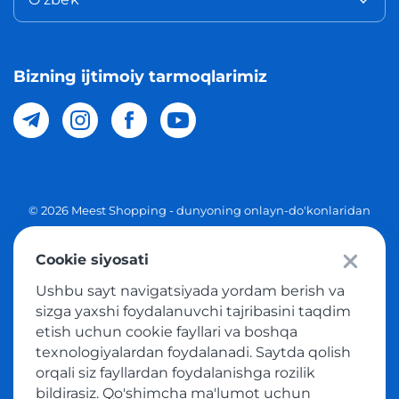
Bizning ijtimoiy tarmoqlarimiz
© 2026 Meest Shopping - dunyoning onlayn-do'konlaridan
O'zbekistonga xaridlarni yetkazib berish. Barcha huquqlar
Cookie siyosati
Maxfiylik siyosati
Ushbu sayt navigatsiyada yordam berish va
Ommaviy taklif
sizga yaxshi foydalanuvchi tajribasini taqdim
etish uchun cookie fayllari va boshqa
Tovar sotib olish xizmatidan foydalanish shartlari
texnologiyalardan foydalanadi. Saytda qolish
orqali siz fayllardan foydalanishga rozilik
bildirasiz. Qo'shimcha ma'lumot uchun