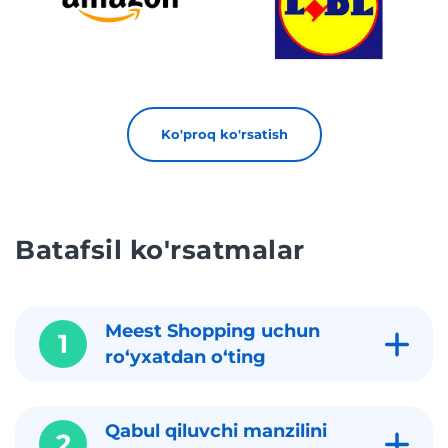
Ko'proq ko'rsatish
Batafsil ko'rsatmalar
Meest Shopping uchun
1
roʻyxatdan oʻting
Qabul qiluvchi manzilini
2