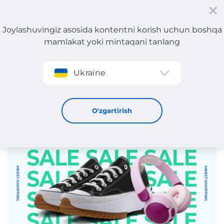
Joylashuvingiz asosida kontentni korish uchun boshqa
mamlakat yoki mintaqani tanlang
Roʻyxatdan oʻtish
Ukraine
AQShda Xotira kuni! Meest Shopping bilan tejang!
23 / 5 / 2025
O'zgartirish