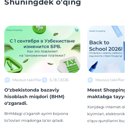
Shuningdek o'qing
Maxsus takliflar
5 / 8 / 2026
Maxsus takliflar
O‘zbekistonda bazaviy
Meest Shopping 
hisoblash miqdori (BHM)
maktabga tayyor
o‘zgaradi.
Xorijdagi internet-d
BHMdagi o‘zgarish ayrim bojxona
kiyimlari, elektronika,
to‘lovlari miqdoriga ta’sir qiladi.
o‘quv qurollarini buyur