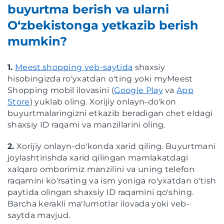
buyurtma berish va ularni
O‘zbekistonga yetkazib berish
mumkin?
1.
Meest.shopping veb-saytida
shaxsiy
hisobingizda ro'yxatdan o'ting yoki myMeest
Shopping mobil ilovasini (
Google Play
va
App
Store
) yuklab oling. Xorijiy onlayn-do'kon
buyurtmalaringizni etkazib beradigan chet eldagi
shaxsiy ID raqami va manzillarini oling.
2.
Xorijiy onlayn-do'konda xarid qiling. Buyurtmani
joylashtirishda xarid qilingan mamlakatdagi
xalqaro omborimiz manzilini va uning telefon
raqamini ko'rsating va ism yoniga ro'yxatdan o'tish
paytida olingan shaxsiy ID raqamini qo'shing.
Barcha kerakli ma'lumotlar ilovada yoki veb-
saytda mavjud.