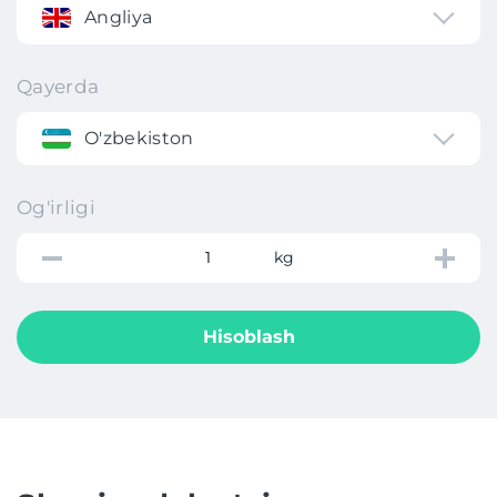
Angliya
Qayerda
O'zbekiston
Og'irligi
kg
Hisoblash