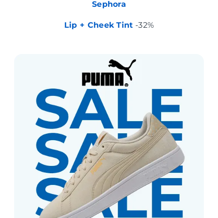
Sephora
Lip + Cheek Tint
-32%