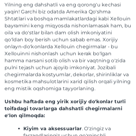
Yilning eng dahshatli va eng qorong'u kechasi
yaqin! Garchi biz odatda Amerika Qo'shma
Shtatlari va boshqa mamlakatlardagi kabi Xellouin
bayramini keng miqyosda nishonlamasak ham, bu
oila va do'stlar bilan dam olish imkoniyatini
qo'ldan boy berish uchun sabab emas. Xorijiy
onlayn-do'konlarda Xellouin chegirmalar - bu
Xellouinni nishonlash uchun kerak bo'lgan
hamma narsani sotib olish va bir vaqtning o'zida
pulni tejash uchun ajoyib imkoniyat. Jozibali
chegirmalarda kostyumlar, dekorlar, shirinliklar va
kosmetika mahsulotlarini xarid qilish orqali yilning
eng mistik oqshomiga tayyorlaning.
Ushbu haftada eng yirik xorijiy do'konlar turli
toifadagi tovarlarga dahshatli chegirmalarni
e'lon qilmoqda:
Kiyim va aksessuarlar
. O'zingiz va
farzandlaringiz uchun qo'rqinchli