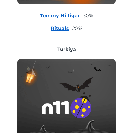
Tommy Hilfiger
-30%
Rituals
-20%
Turkiya