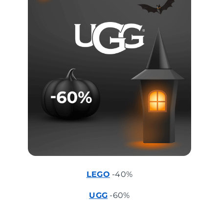
LEGO
-40%
UGG
-60%