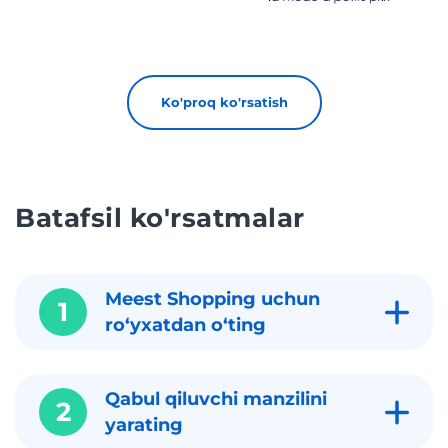
Ko'proq ko'rsatish
Batafsil ko'rsatmalar
Meest Shopping uchun
1
roʻyxatdan oʻting
Qabul qiluvchi manzilini
2
yarating