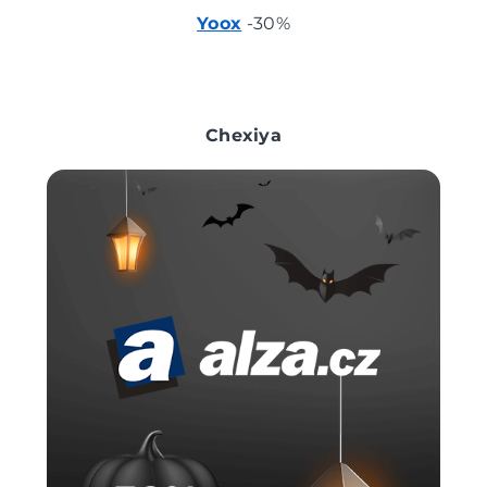
Yoox
-30%
Chexiya