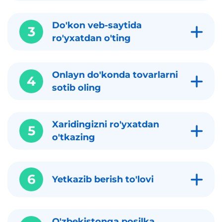
Do'kon veb-saytida
3
ro'yxatdan o'ting
Onlayn do'konda tovarlarni
4
sotib oling
Xaridingizni ro'yxatdan
5
o'tkazing
6
Yetkazib berish to'lovi
O'zbekistonga posilka