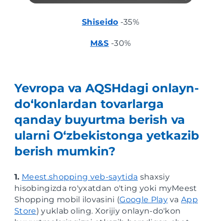
Shiseido
-35%
M&S
-30%
Yevropa va AQSHdagi onlayn-
do‘konlardan tovarlarga
qanday buyurtma berish va
ularni O‘zbekistonga yetkazib
berish mumkin?
1.
Meest.shopping veb-saytida
shaxsiy
hisobingizda ro'yxatdan o'ting yoki myMeest
Shopping mobil ilovasini (
Google Play
va
App
Store
) yuklab oling. Xorijiy onlayn-do'kon