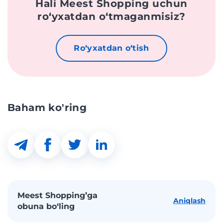
Hali Meest Shopping uchun
roʻyxatdan oʻtmaganmisiz?
Roʻyxatdan oʻtish
Baham ko'ring
Meest Shopping’ga
Aniqlash
obuna bo‘ling