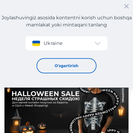
Joylashuvingiz asosida kontentni korish uchun boshqa
mamlakat yoki mintaqani tanlang
Roʻyxatdan oʻtish
Ukraine
Yevropa va AQShda dahshatli chegirmalar haftasi!
29 / 10 / 2024
O'zgartirish