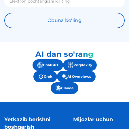
Obuna boʻling
AI dan so'rang
ChatGPT
Perplexity
Grok
AI Overviews
Claude
Yetkazib berishni
Mijozlar uchun
boshqarish