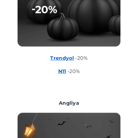
Trendyol
-20%
N11
-20%
Angliya