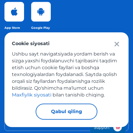
App Store
Google Play
Cookie siyosati
Mamlakatni o'zgartirish
Ushbu sayt navigatsiyada yordam berish va
sizga yaxshi foydalanuvchi tajribasini taqdim
Siz mamlakatni o'zgartirishingiz va boshqa mintaqa
etish uchun cookie fayllari va boshqa
uchun sayt tarkibini o'rganishingiz mumkin.
texnologiyalardan foydalanadi. Saytda qolish
orqali siz fayllardan foydalanishga rozilik
Uzbekistan
bildirasiz. Qo'shimcha ma'lumot uchun
Maxfiylik siyosati
bilan tanishib chiqing.
Tilni o'zgartirish
Qabul qiling
O'zbek
Support