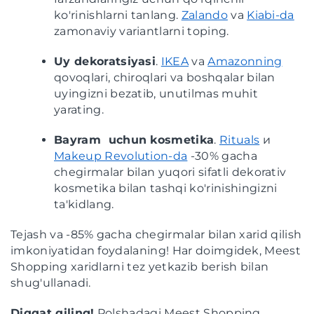
ko'rinishlarni tanlang.
Zalando
va
Kiabi-da
zamonaviy variantlarni toping.
Uy dekoratsiyasi
.
IKEA
va
Amazonning
qovoqlari, chiroqlari va boshqalar bilan
uyingizni bezatib, unutilmas muhit
yarating.
Bayram uchun kosmetika
.
Rituals
и
Makeup Revolution-da
-30% gacha
chegirmalar bilan yuqori sifatli dekorativ
kosmetika bilan tashqi ko'rinishingizni
ta'kidlang.
Tejash va -85% gacha chegirmalar bilan xarid qilish
imkoniyatidan foydalaning! Har doimgidek, Meest
Shopping xaridlarni tez yetkazib berish bilan
shug'ullanadi.
Diqqat qiling!
Polshadagi Meest Shopping