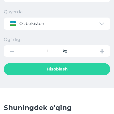
Qayerda
O'zbekiston
Og'irligi
kg
Hisoblash
Shuningdek o'qing