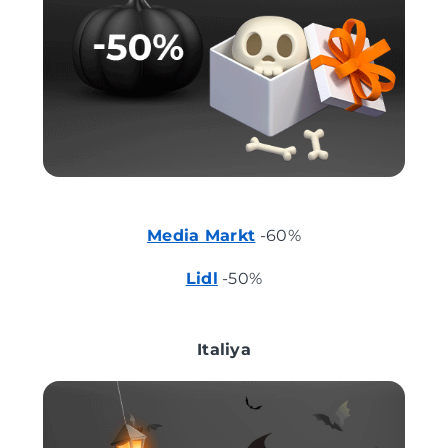
Media Markt
-60%
Lidl
-50%
Italiya