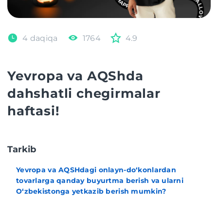
4 daqiqa
1764
4.9
Yevropa va AQShda
dahshatli chegirmalar
haftasi!
Tarkib
Yevropa va AQSHdagi onlayn-do‘konlardan
tovarlarga qanday buyurtma berish va ularni
O‘zbekistonga yetkazib berish mumkin?