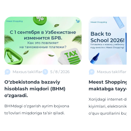
Maxsus takliflar
5 / 8 / 2026
Maxsus takliflar
O‘zbekistonda bazaviy
Meest Shopping 
hisoblash miqdori (BHM)
maktabga tayyor
o‘zgaradi.
Xorijdagi internet-d
BHMdagi o‘zgarish ayrim bojxona
kiyimlari, elektronika,
to‘lovlari miqdoriga ta’sir qiladi.
o‘quv qurollarini buyur