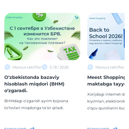
Maxsus takliflar
5 / 8 / 2026
Maxsus takliflar
O‘zbekistonda bazaviy
Meest Shopping 
hisoblash miqdori (BHM)
maktabga tayyor
o‘zgaradi.
Xorijdagi internet-d
BHMdagi o‘zgarish ayrim bojxona
kiyimlari, elektronika,
to‘lovlari miqdoriga ta’sir qiladi.
o‘quv qurollarini buyur
Ko'proq o'qish
Ko'proq o'qish