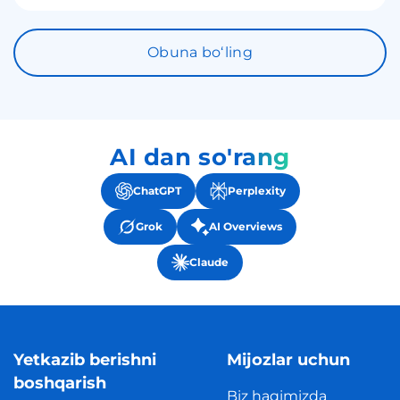
Obuna boʻling
AI dan so'rang
ChatGPT
Perplexity
Grok
AI Overviews
Claude
Yetkazib berishni
Mijozlar uchun
boshqarish
Biz haqimizda