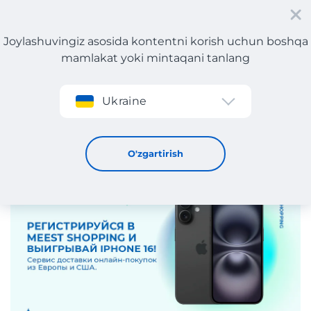
Joylashuvingiz asosida kontentni korish uchun boshqa
mamlakat yoki mintaqani tanlang
Roʻyxatdan oʻtish
Ukraine
Meest Shopping-da ro'yxatdan o'ting va Apple iPhone 16
256 Gb yutib oling!
18 / 11 / 2024
O'zgartirish