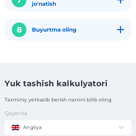
jo'natish
8
Buyurtma oling
Yuk tashish kalkulyatori
Taxminiy yetkazib berish narxini bilib oling.
Qayerda
Angliya