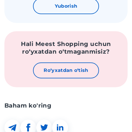
Yuborish
Hali Meest Shopping uchun
roʻyxatdan oʻtmaganmisiz?
Roʻyxatdan oʻtish
Baham ko'ring