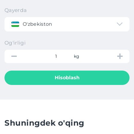
Qayerda
O'zbekiston
Og'irligi
kg
Hisoblash
Shuningdek o'qing