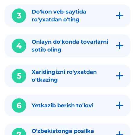
Do'kon veb-saytida
3
ro'yxatdan o'ting
Onlayn do'konda tovarlarni
4
sotib oling
Xaridingizni ro'yxatdan
5
o'tkazing
6
Yetkazib berish to'lovi
O'zbekistonga posilka
7