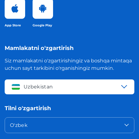
App Store
Google Play
Mamlakatni o'zgartirish
Siz mamlakatni o'zgartirishingiz va boshqa mintaqa
uchun sayt tarkibini o'rganishingiz mumkin.
Uzbekistan
Tilni o'zgartirish
O'zbek