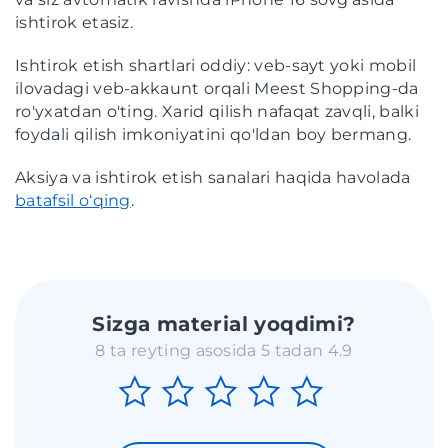
ishtirok etasiz.
Ishtirok etish shartlari oddiy: veb-sayt yoki mobil
ilovadagi veb-akkaunt orqali Meest Shopping-da
ro'yxatdan o'ting. Xarid qilish nafaqat zavqli, balki
foydali qilish imkoniyatini qo'ldan boy bermang.
Aksiya va ishtirok etish sanalari haqida havolada
batafsil o‘qing
.
Sizga material yoqdimi?
8 ta reyting asosida 5 tadan 4.9