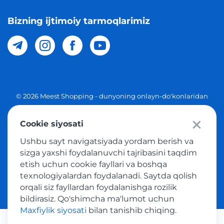
Bizning ijtimoiy tarmoqlarimiz
© 2026 Meest Shopping - dunyoning onlayn-do'konlaridan
O'zbekistonga xaridlarni yetkazib berish. Barcha huquqlar
Cookie siyosati
Maxfiylik siyosati
Ushbu sayt navigatsiyada yordam berish va
Ommaviy taklif
sizga yaxshi foydalanuvchi tajribasini taqdim
etish uchun cookie fayllari va boshqa
Tovar sotib olish xizmatidan foydalanish shartlari
texnologiyalardan foydalanadi. Saytda qolish
orqali siz fayllardan foydalanishga rozilik
bildirasiz. Qo'shimcha ma'lumot uchun
Maxfiylik siyosati
bilan tanishib chiqing.