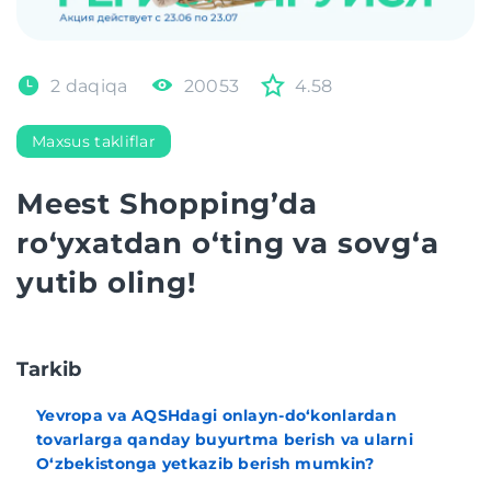
2 daqiqa
20053
4.58
Maxsus takliflar
Meest Shopping’da
ro‘yxatdan o‘ting va sovg‘a
yutib oling!
Tarkib
Yevropa va AQSHdagi onlayn-do‘konlardan
tovarlarga qanday buyurtma berish va ularni
O‘zbekistonga yetkazib berish mumkin?