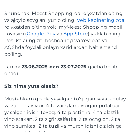
Shunchaki Meest Shopping-da ro'yxatdan o'ting
va ajoyib sovg'ani yutib oling!
Veb kabinetingizda
roʻyxatdan oʻting yoki myMeest Shopping mobil
ilovasini (
Google Play
va
App Store
) yuklab oling.
Posilkalaringizni boshqaring va Yevropa va
AQShda foydali onlayn xaridlardan bahramand
bo'ling.
Tanlov
23.06.2025 dan 23.07.2025
gacha bo'lib
o'tadi.
Siz nima yuta olasiz?
Mustahkam qo'lda yasalgan to'qilgan savat- qulay
va zamonaviydir. 4 ta zanglamaydigan po'latdan
yasalgan idish-tovoq, 4 ta plastinka, 4 ta plastik
vino stakan, 2 ta zig'ir salfetka, 2 ta ochgich, 2 ta
vino sumkasi, 2 ta tuzli va murch idishi o'z ichiga