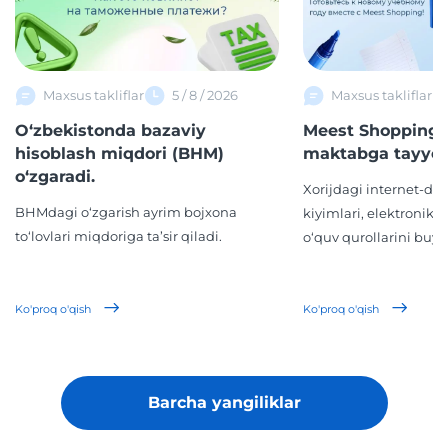
Maxsus takliflar
5 / 8 / 2026
Maxsus takliflar
O‘zbekistonda bazaviy
Meest Shopping 
hisoblash miqdori (BHM)
maktabga tayyor
o‘zgaradi.
Xorijdagi internet-d
BHMdagi o‘zgarish ayrim bojxona
kiyimlari, elektronika,
to‘lovlari miqdoriga ta’sir qiladi.
o‘quv qurollarini buyur
Ko'proq o'qish
Ko'proq o'qish
Barcha yangiliklar