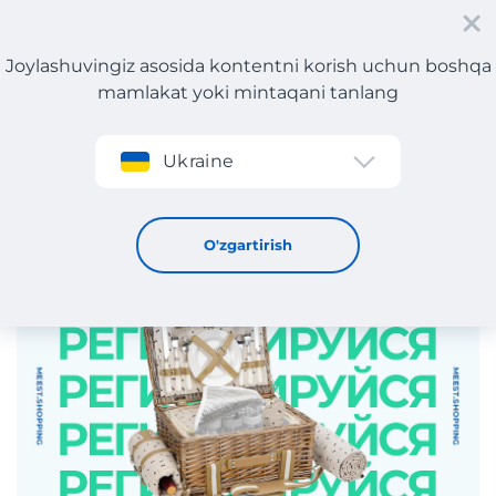
Joylashuvingiz asosida kontentni korish uchun boshqa
mamlakat yoki mintaqani tanlang
Roʻyxatdan oʻtish
Ukraine
Meest Shopping’da ro‘yxatdan o‘ting va sovg‘a yutib oling!
23 / 6 / 2025
O'zgartirish