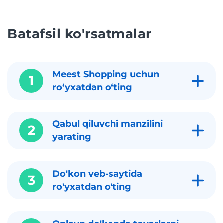
Batafsil ko'rsatmalar
Meest Shopping uchun
1
roʻyxatdan oʻting
Qabul qiluvchi manzilini
2
yarating
Do'kon veb-saytida
3
ro'yxatdan o'ting