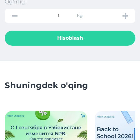
Og'irligi
kg
Hisoblash
Shuningdek o'qing