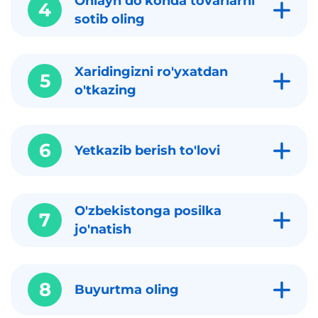
Onlayn do'konda tovarlarni
4
sotib oling
Xaridingizni ro'yxatdan
5
o'tkazing
6
Yetkazib berish to'lovi
O'zbekistonga posilka
7
jo'natish
8
Buyurtma oling