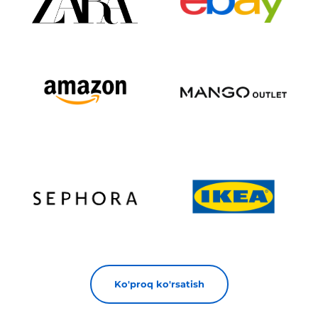
Ko'proq ko'rsatish