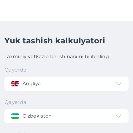
Yuk tashish kalkulyatori
Taxminiy yetkazib berish narxini bilib oling.
Qayerda
Angliya
Qayerda
O'zbekiston