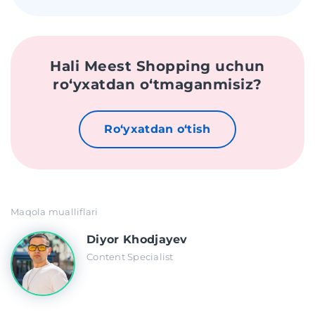
Hali Meest Shopping uchun
roʻyxatdan oʻtmaganmisiz?
Roʻyxatdan oʻtish
Maqola mualliflari
Diyor Khodjayev
Content Specialist