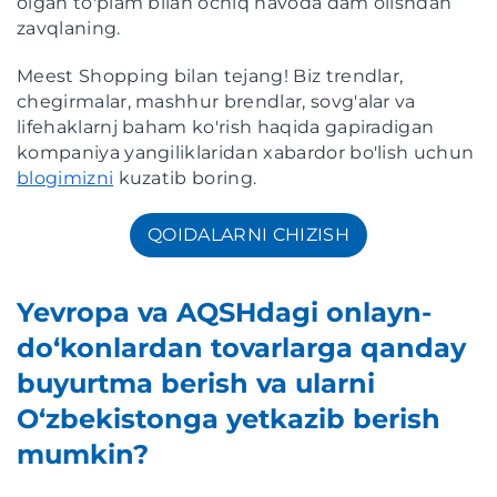
olgan to'plam bilan ochiq havoda dam olishdan
zavqlaning.
Meest Shopping bilan tejang! Biz trendlar,
chegirmalar, mashhur brendlar, sovg'alar va
lifehaklarnj baham ko'rish haqida gapiradigan
kompaniya yangiliklaridan xabardor bo'lish uchun
blogimizni
kuzatib boring.
QOIDALARNI CHIZISH
Yevropa va AQSHdagi onlayn-
do‘konlardan tovarlarga qanday
buyurtma berish va ularni
O‘zbekistonga yetkazib berish
mumkin?