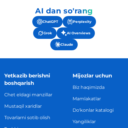
AI dan so'rang
ChatGPT
Perplexity
Grok
AI Overviews
Claude
Yetkazib berishni
Mijozlar uchun
boshqarish
Biz haqimizda
Chet eldagi manzillar
Mamlakatlar
Mustaqil xaridlar
Do'konlar katalogi
Tovarlarni sotib olish
Yangiliklar