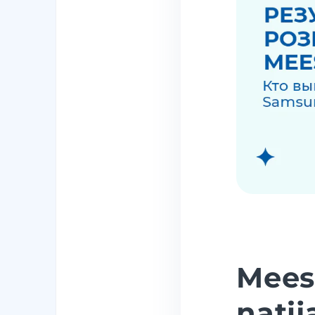
Mees
natij