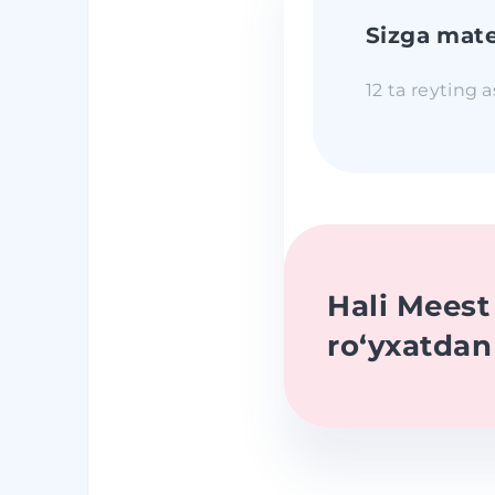
Sizga mate
12 ta reyting 
Hali Mees
roʻyxatda