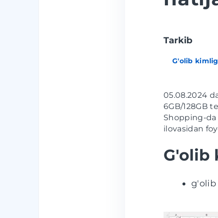
Tarkib
G'olib kimli
05.08.2024 d
6GB/128GB t
Shopping-da 
ilovasidan fo
G'olib
g'olib