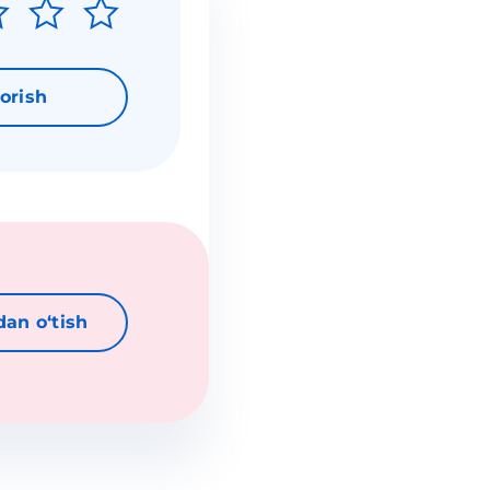
orish
dan oʻtish