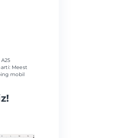
 A25
harti: Meest
ing mobil
z!