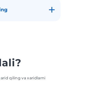
ing
ali?
id qiling va xaridlarni