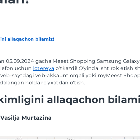
gini allaqachon bilamiz!
an 05.09.2024 gacha Meest Shopping Samsung Galaxy
elefon uchun
lotereya
oʻtkazdi! O'yinda ishtirok etish s
veb-saytdagi veb-akkaunt orqali yoki myMeest Shopp
ydalangan holda ro'yxatdan o'tish.
 kimligini allaqachon bilami
Vasilja Murtazina