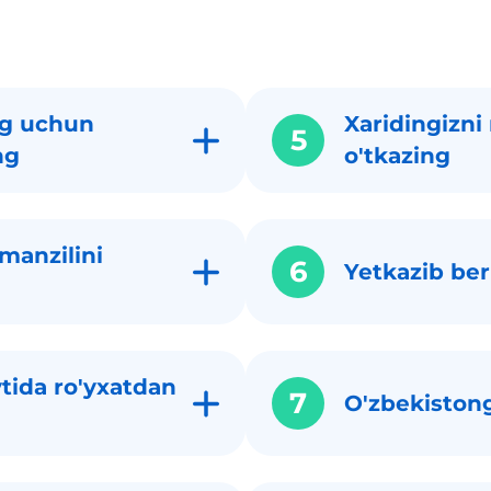
g uchun
Xaridingizni
5
ng
o'tkazing
manzilini
6
Yetkazib beri
tida ro'yxatdan
7
O'zbekistong