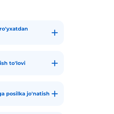
 ro'yxatdan
sh to'lovi
a posilka jo'natish