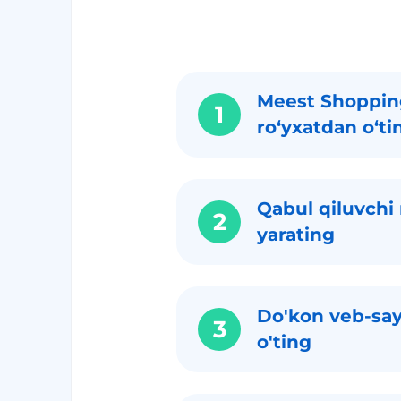
Meest Shoppin
1
roʻyxatdan oʻti
Qabul qiluvchi 
2
yarating
Do'kon veb-say
3
o'ting