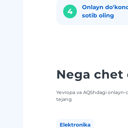
Onlayn do'kond
4
sotib oling
Nega chet e
Yevropa va AQShdagi onlayn-do
tejang
Elektronika