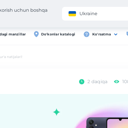
 korish uchun boshqa
Ilova
Roʻyxa
Ukraine
dagi manzillar
Do'konlar katalogi
Ko'rsatma
a natijalari!
2 daqiqa
10