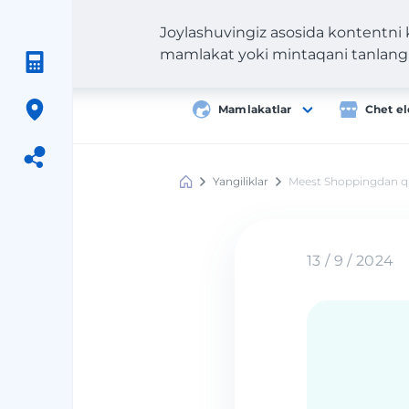
Joylashuvingiz asosida kontentni
mamlakat yoki mintaqani tanlang
Mamlakatlar
Chet el
Yangiliklar
Meest Shoppingdan qur'
Meest
Shopping
13 / 9 / 2024