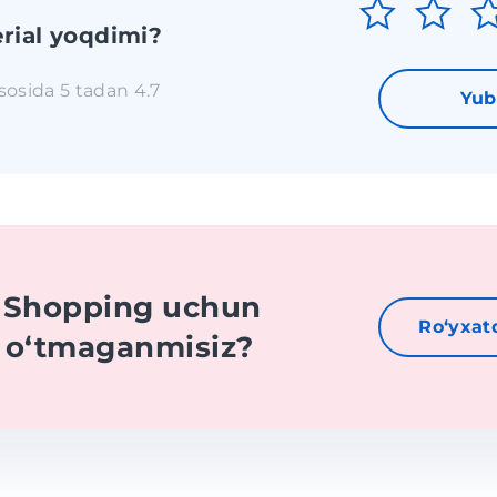
rial yoqdimi?
asosida 5 tadan 4.7
Yub
t Shopping uchun
Roʻyxat
n oʻtmaganmisiz?