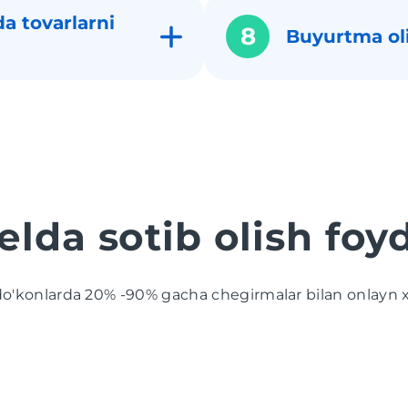
a tovarlarni
8
Buyurtma ol
lda sotib olish foyd
'konlarda 20% -90% gacha chegirmalar bilan onlayn xar