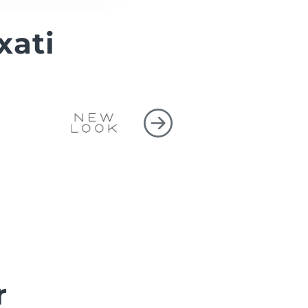
xati
r