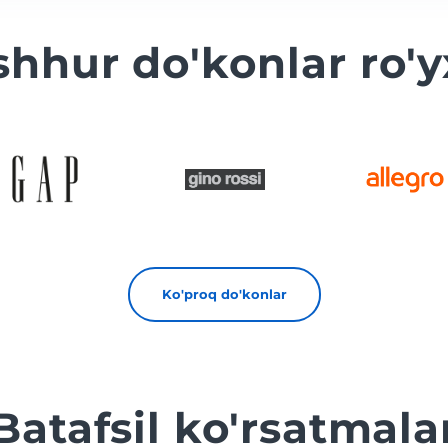
hhur do'konlar ro'y
Ko'proq do'konlar
Batafsil ko'rsatmala