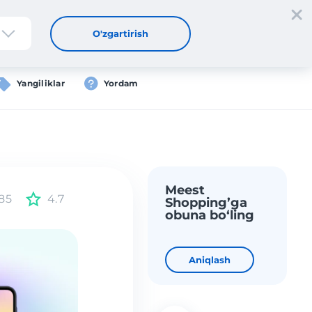
tdan oʻtish
Kirish
UZ
O'zgartirish
Yangiliklar
Yordam
Meest
85
4.7
Shopping’ga
obuna bo‘ling
Aniqlash