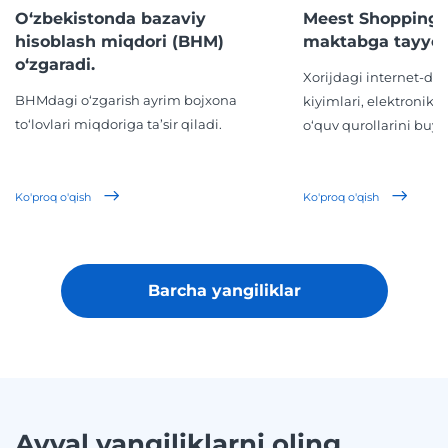
O‘zbekistonda bazaviy
Meest Shopping 
hisoblash miqdori (BHM)
maktabga tayyor
o‘zgaradi.
Xorijdagi internet-d
BHMdagi o‘zgarish ayrim bojxona
kiyimlari, elektronika,
to‘lovlari miqdoriga ta’sir qiladi.
o‘quv qurollarini buyur
Ko'proq o'qish
Ko'proq o'qish
Barcha yangiliklar
Avval yangiliklarni oling