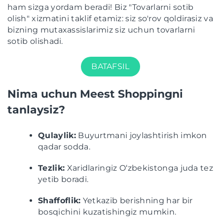
ham sizga yordam beradi! Biz "Tovarlarni sotib
olish" xizmatini taklif etamiz: siz so'rov qoldirasiz va
bizning mutaxassislarimiz siz uchun tovarlarni
sotib olishadi.
BATAFSIL
Nima uchun Meest Shoppingni
tanlaysiz?
Qulaylik:
Buyurtmani joylashtirish imkon
qadar sodda.
Tezlik:
Xaridlaringiz O‘zbekistonga juda tez
yetib boradi.
Shaffoflik:
Yetkazib berishning har bir
bosqichini kuzatishingiz mumkin.