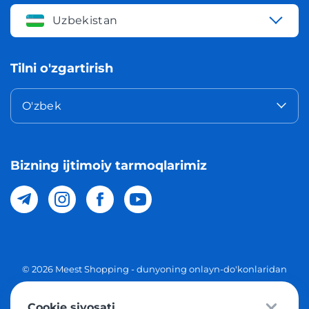
Uzbekistan
Tilni o'zgartirish
O'zbek
Bizning ijtimoiy tarmoqlarimiz
© 2026 Meest Shopping - dunyoning onlayn-do'konlaridan
O'zbekistonga xaridlarni yetkazib berish. Barcha huquqlar
Cookie siyosati