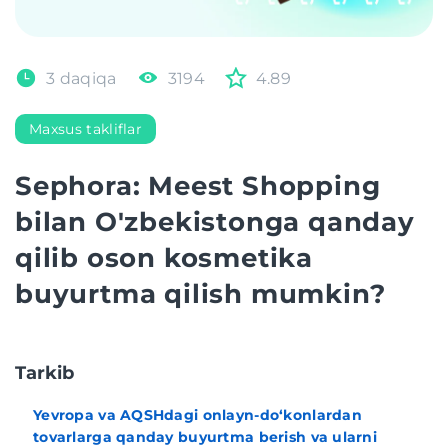
3 daqiqa
3194
4.89
Maxsus takliflar
Sephora: Meest Shopping
bilan O'zbekistonga qanday
qilib oson kosmetika
buyurtma qilish mumkin?
Tarkib
Yevropa va AQSHdagi onlayn-do‘konlardan
tovarlarga qanday buyurtma berish va ularni