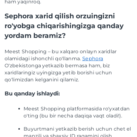
ham yaqinroq.
Sephora xarid qilish orzuingizni
ro'yobga chiqarishingizga qanday
yordam beramiz?
Meest Shopping – bu xalqaro onlayn xaridlar
olamidagi ishonchli qo'llanma.
Sephora
O‘zbekistonga yetkazib bermasa ham, biz
xaridlaringiz uyingizga yetib borishi uchun
qo‘limizdan kelganini qilamiz.
Bu qanday ishlaydi:
Meest Shopping platformasida ro'yxatdan
o'ting (bu bir necha daqiqa vaqt oladi!).
Buyurtmani yetkazib berish uchun chet el
manzili va shaxsiy ID raqamini olish.