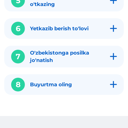
5
o'tkazing
6
Yetkazib berish to'lovi
O'zbekistonga posilka
7
jo'natish
8
Buyurtma oling