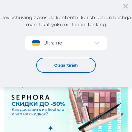
Joylashuvingiz asosida kontentni korish uchun boshqa
mamlakat yoki mintaqani tanlang
Roʻyxatdan oʻtish
Ukraine
Sephora: Meest Shopping bilan O'zbekistonga qanday qilib
oson kosmetika buyurtma qilish mumkin?
21 / 1 / 2025
O'zgartirish