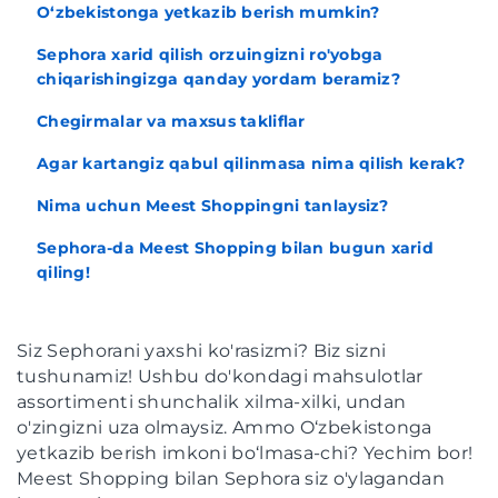
O‘zbekistonga yetkazib berish mumkin?
Sephora xarid qilish orzuingizni ro'yobga
chiqarishingizga qanday yordam beramiz?
Chegirmalar va maxsus takliflar
Agar kartangiz qabul qilinmasa nima qilish kerak?
Nima uchun Meest Shoppingni tanlaysiz?
Sephora-da Meest Shopping bilan bugun xarid
qiling!
Siz Sephorani yaxshi ko'rasizmi? Biz sizni
tushunamiz! Ushbu do'kondagi mahsulotlar
assortimenti shunchalik xilma-xilki, undan
o'zingizni uza olmaysiz. Ammo O‘zbekistonga
yetkazib berish imkoni bo‘lmasa-chi? Yechim bor!
Meest Shopping bilan Sephora siz o'ylagandan