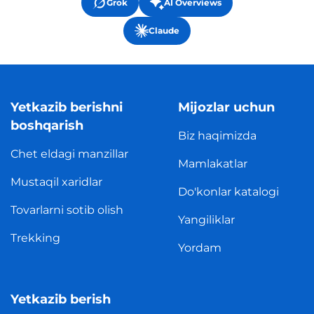
Grok
AI Overviews
Claude
Yetkazib berishni
Mijozlar uchun
boshqarish
Biz haqimizda
Chet eldagi manzillar
Mamlakatlar
Mustaqil xaridlar
Do'konlar katalogi
Tovarlarni sotib olish
Yangiliklar
Trekking
Yordam
Yetkazib berish