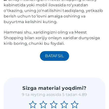
kabinetida yoki mobil ilovasida roʻyxatdan
oʻtkazing, uning joʻnatilishini tasdiqlang, yetkazib
berish uchun toʻlovni amalga oshiring va
buyurtma kelishini kuting.
Hammasi shu, xaridingizni oling va Meest
Shopping bilan xorijiy onlayn xaridlar dunyosiga
kirib boring, chunki bu foydali.
BATAFSIL
Sizga material yoqdimi?
9 ta reyting asosida 5 tadan 4.89