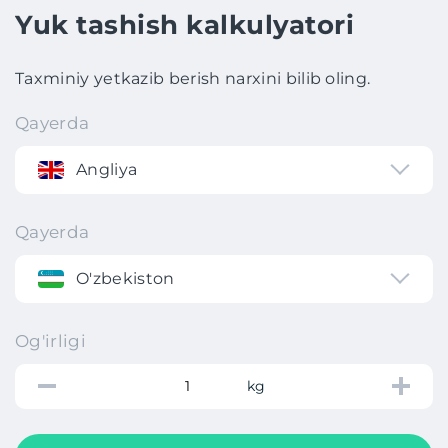
Yuk tashish kalkulyatori
Taxminiy yetkazib berish narxini bilib oling.
Qayerda
Angliya
Qayerda
O'zbekiston
Og'irligi
kg