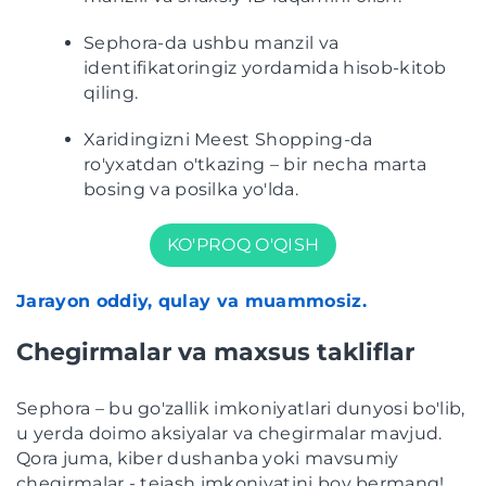
Sephora-da ushbu manzil va
identifikatoringiz yordamida hisob-kitob
qiling.
Xaridingizni Meest Shopping-da
ro'yxatdan o'tkazing – bir necha marta
bosing va posilka yo'lda.
KO'PROQ O'QISH
Jarayon oddiy, qulay va muammosiz.
Chegirmalar va maxsus takliflar
Sephora – bu go'zallik imkoniyatlari dunyosi bo'lib,
u yerda doimo aksiyalar va chegirmalar mavjud.
Qora juma, kiber dushanba yoki mavsumiy
chegirmalar - tejash imkoniyatini boy bermang!