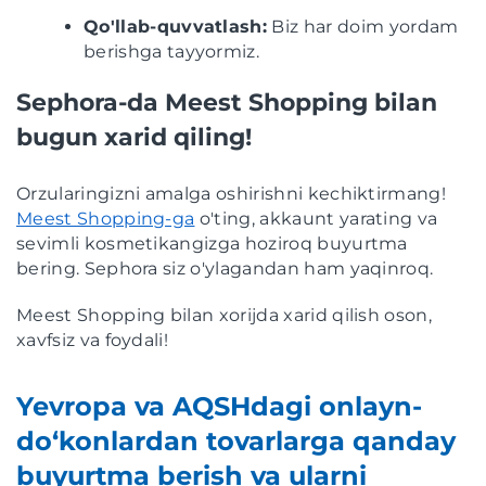
Qo'llab-quvvatlash:
Biz har doim yordam
berishga tayyormiz.
Sephora-da Meest Shopping bilan
bugun xarid qiling!
Orzularingizni amalga oshirishni kechiktirmang!
Meest Shopping-ga
o'ting, akkaunt yarating va
sevimli kosmetikangizga hoziroq buyurtma
bering. Sephora siz o'ylagandan ham yaqinroq.
Meest Shopping bilan xorijda xarid qilish oson,
xavfsiz va foydali!
Yevropa va AQSHdagi onlayn-
do‘konlardan tovarlarga qanday
buyurtma berish va ularni