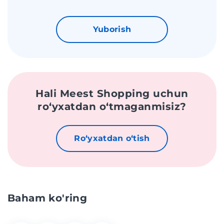
Yuborish
Hali Meest Shopping uchun
roʻyxatdan oʻtmaganmisiz?
Roʻyxatdan oʻtish
Baham ko'ring