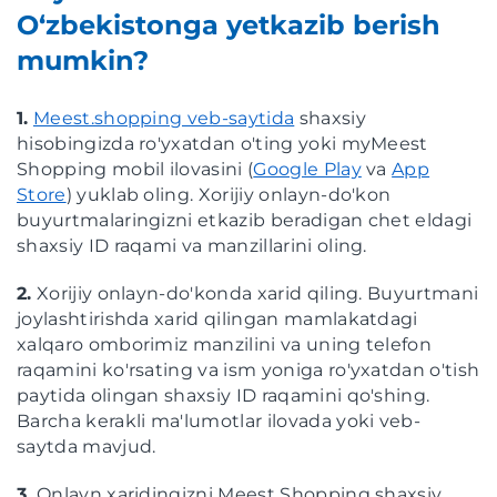
O‘zbekistonga yetkazib berish
mumkin?
1.
Meest.shopping veb-saytida
shaxsiy
hisobingizda ro'yxatdan o'ting yoki myMeest
Shopping mobil ilovasini (
Google Play
va
App
Store
) yuklab oling. Xorijiy onlayn-do'kon
buyurtmalaringizni etkazib beradigan chet eldagi
shaxsiy ID raqami va manzillarini oling.
2.
Xorijiy onlayn-do'konda xarid qiling. Buyurtmani
joylashtirishda xarid qilingan mamlakatdagi
xalqaro omborimiz manzilini va uning telefon
raqamini ko'rsating va ism yoniga ro'yxatdan o'tish
paytida olingan shaxsiy ID raqamini qo'shing.
Barcha kerakli ma'lumotlar ilovada yoki veb-
saytda mavjud.
3.
Onlayn xaridingizni Meest Shopping shaxsiy