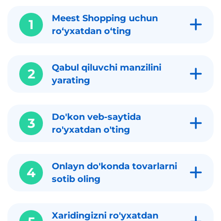
Meest Shopping uchun
1
roʻyxatdan oʻting
Qabul qiluvchi manzilini
2
yarating
Do'kon veb-saytida
3
ro'yxatdan o'ting
Onlayn do'konda tovarlarni
4
sotib oling
Xaridingizni ro'yxatdan