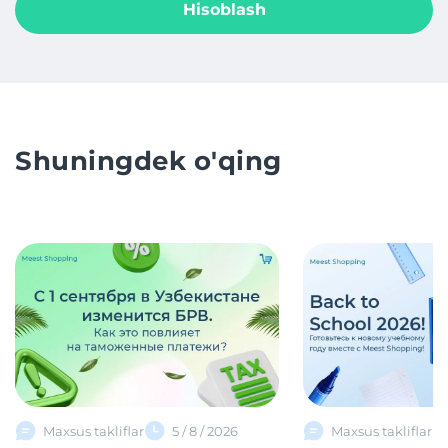
Hisoblash
Shuningdek o'qing
Maxsus takliflar
5 / 8 / 2026
Maxsus takliflar