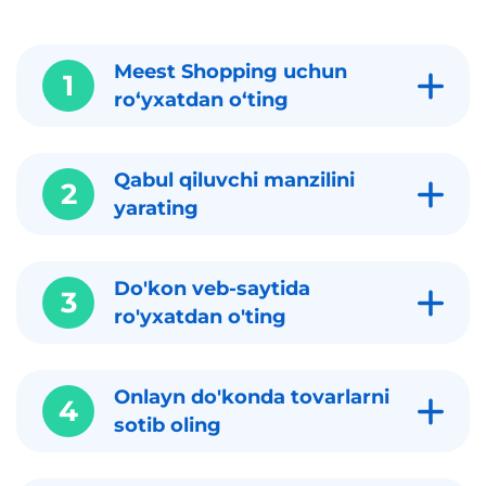
Meest Shopping uchun
1
roʻyxatdan oʻting
Qabul qiluvchi manzilini
2
yarating
Do'kon veb-saytida
3
ro'yxatdan o'ting
Onlayn do'konda tovarlarni
4
sotib oling