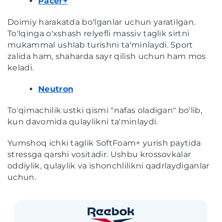
Pacer+
Doimiy harakatda bo'lganlar uchun yaratilgan.
To'lqinga o'xshash relyefli massiv taglik sirtni
mukammal ushlab turishni ta'minlaydi. Sport
zalida ham, shaharda sayr qilish uchun ham mos
keladi.
Neutron
To'qimachilik ustki qismi "nafas oladigan" bo'lib,
kun davomida qulaylikni ta'minlaydi.
Yumshoq ichki taglik SoftFoam+ yurish paytida
stressga qarshi vositadir. Ushbu krossovkalar
oddiylik, qulaylik va ishonchlilikni qadrlaydiganlar
uchun.