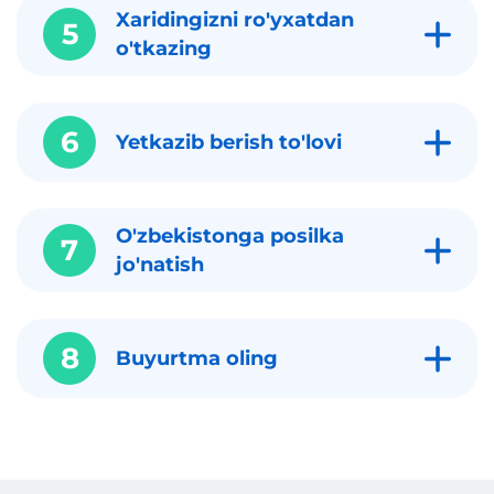
Xaridingizni ro'yxatdan
5
o'tkazing
6
Yetkazib berish to'lovi
O'zbekistonga posilka
7
jo'natish
8
Buyurtma oling