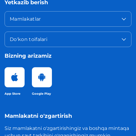
Yetkazib berish
Mamlakatlar
Do'kon toifalari
Bizning arizamiz
App Store
Google Play
Mamlakatni o'zgartirish
Siz mamlakatni o'zgartirishingiz va boshqa mintaqa
uchun sayt tarkibini o'rganishingiz mumkin.