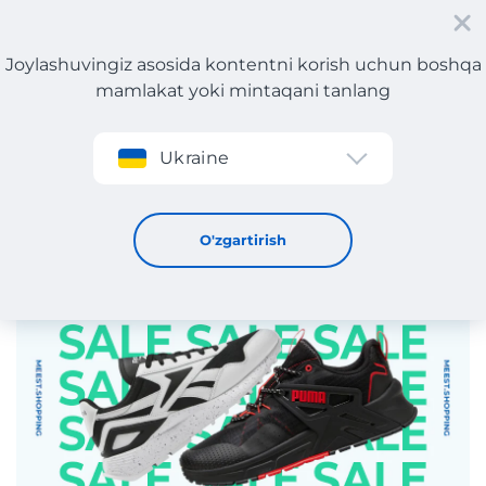
Joylashuvingiz asosida kontentni korish uchun boshqa
mamlakat yoki mintaqani tanlang
Roʻyxatdan oʻtish
Ukraine
Reebok va PUMA uchun -50% chegirmalar!
16 / 5 / 2025
O'zgartirish