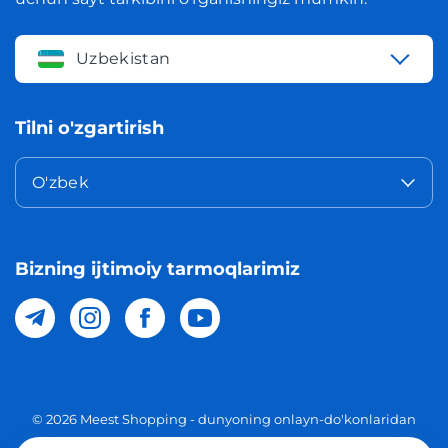
Uzbekistan
Tilni o'zgartirish
O'zbek
Bizning ijtimoiy tarmoqlarimiz
© 2026 Meest Shopping - dunyoning onlayn-do'konlaridan
O'zbekistonga xaridlarni yetkazib berish. Barcha huquqlar