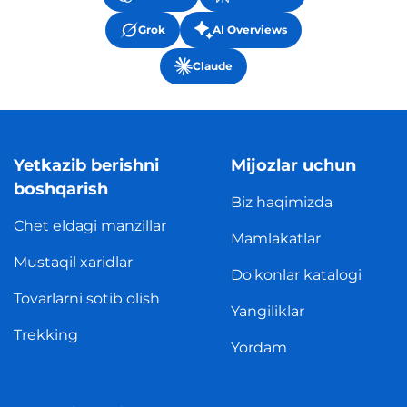
Grok
AI Overviews
Claude
Yetkazib berishni
Mijozlar uchun
boshqarish
Biz haqimizda
Chet eldagi manzillar
Mamlakatlar
Mustaqil xaridlar
Do'konlar katalogi
Tovarlarni sotib olish
Yangiliklar
Trekking
Yordam