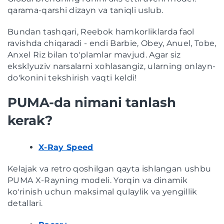
qarama-qarshi dizayn va taniqli uslub.
Bundan tashqari, Reebok hamkorliklarda faol
ravishda chiqaradi - endi Barbie, Obey, Anuel, Tobe,
Anxel Riz bilan to'plamlar mavjud. Agar siz
eksklyuziv narsalarni xohlasangiz, ularning onlayn-
do'konini tekshirish vaqti keldi!
PUMA-da nimani tanlash
kerak?
X-Ray Speed
Kelajak va retro qoshilgan qayta ishlangan ushbu
PUMA X-Rayning modeli. Yorqin va dinamik
ko'rinish uchun maksimal qulaylik va yengillik
detallari.