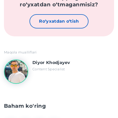
roʻyxatdan oʻtmaganmisiz?
Roʻyxatdan oʻtish
Maqola mualliflari
Diyor Khodjayev
Content Specialist
Baham ko'ring