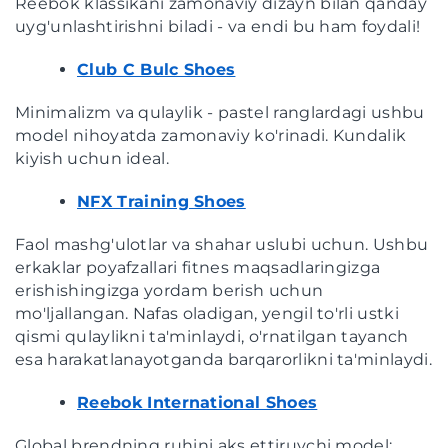
Reebok klassikani zamonaviy dizayn bilan qanday
uyg'unlashtirishni biladi - va endi bu ham foydali!
Club C Bulc Shoes
Minimalizm va qulaylik - pastel ranglardagi ushbu
model nihoyatda zamonaviy ko'rinadi. Kundalik
kiyish uchun ideal.
NFX Training Shoes
Faol mashg'ulotlar va shahar uslubi uchun. Ushbu
erkaklar poyafzallari fitnes maqsadlaringizga
erishishingizga yordam berish uchun
mo'ljallangan. Nafas oladigan, yengil to'rli ustki
qismi qulaylikni ta'minlaydi, o'rnatilgan tayanch
esa harakatlanayotganda barqarorlikni ta'minlaydi.
Reebok International Shoes
Global brendning ruhini aks ettiruvchi model: