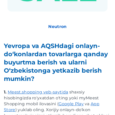
Neutron
Yevropa va AQSHdagi onlayn-
do‘konlardan tovarlarga qanday
buyurtma berish va ularni
O‘zbekistonga yetkazib berish
mumkin?
1.
Meest.shopping veb-saytida
shaxsiy
hisobingizda ro'yxatdan o'ting yoki myMeest
Shopping mobil ilovasini (
Google Play
va
App
Store
) yuklab oling. Xorijiy onlayn-do'kon