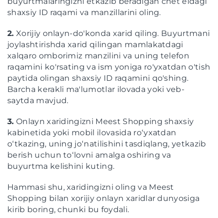
buyurtmalaringizni etkazib beradigan chet eldagi
shaxsiy ID raqami va manzillarini oling.
2.
Xorijiy onlayn-do'konda xarid qiling. Buyurtmani
joylashtirishda xarid qilingan mamlakatdagi
xalqaro omborimiz manzilini va uning telefon
raqamini ko'rsating va ism yoniga ro'yxatdan o'tish
paytida olingan shaxsiy ID raqamini qo'shing.
Barcha kerakli ma'lumotlar ilovada yoki veb-
saytda mavjud.
3.
Onlayn xaridingizni Meest Shopping shaxsiy
kabinetida yoki mobil ilovasida roʻyxatdan
oʻtkazing, uning joʻnatilishini tasdiqlang, yetkazib
berish uchun toʻlovni amalga oshiring va
buyurtma kelishini kuting.
Hammasi shu, xaridingizni oling va Meest
Shopping bilan xorijiy onlayn xaridlar dunyosiga
kirib boring, chunki bu foydali.