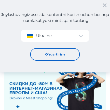
Joylashuvingiz asosida kontentni korish uchun boshqa
mamlakat yoki mintaqani tanlang
Roʻyxatdan oʻtish
Ukraine
Yevropa va AQShdagi onlayn-do'konlarda -80% gacha
chegirmalar!
16 / 8 / 2024
O'zgartirish