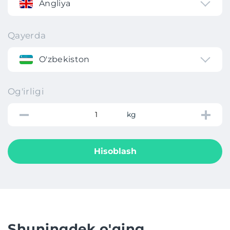
Angliya
Qayerda
O'zbekiston
Og'irligi
kg
Hisoblash
Shuningdek o'qing