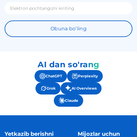
Obuna boʻling
AI dan so'rang
ChatGPT
Perplexity
Grok
AI Overviews
Claude
Yetkazib berishni
Mijozlar uchun