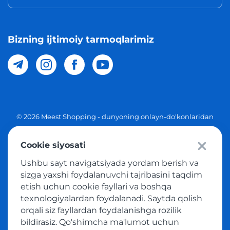
Bizning ijtimoiy tarmoqlarimiz
© 2026 Meest Shopping - dunyoning onlayn-do'konlaridan
O'zbekistonga xaridlarni yetkazib berish. Barcha huquqlar
Cookie siyosati
Maxfiylik siyosati
Ushbu sayt navigatsiyada yordam berish va
Ommaviy taklif
sizga yaxshi foydalanuvchi tajribasini taqdim
etish uchun cookie fayllari va boshqa
Tovar sotib olish xizmatidan foydalanish shartlari
texnologiyalardan foydalanadi. Saytda qolish
orqali siz fayllardan foydalanishga rozilik
bildirasiz. Qo'shimcha ma'lumot uchun