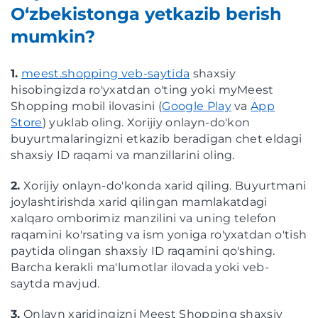
O‘zbekistonga yetkazib berish
mumkin?
1.
meest.shopping veb-saytida
shaxsiy
hisobingizda ro'yxatdan o'ting yoki myMeest
Shopping mobil ilovasini (
Google Play
va
App
Store
) yuklab oling. Xorijiy onlayn-do'kon
buyurtmalaringizni etkazib beradigan chet eldagi
shaxsiy ID raqami va manzillarini oling.
2.
Xorijiy onlayn-do'konda xarid qiling. Buyurtmani
joylashtirishda xarid qilingan mamlakatdagi
xalqaro omborimiz manzilini va uning telefon
raqamini ko'rsating va ism yoniga ro'yxatdan o'tish
paytida olingan shaxsiy ID raqamini qo'shing.
Barcha kerakli ma'lumotlar ilovada yoki veb-
saytda mavjud.
3.
Onlayn xaridingizni Meest Shopping shaxsiy