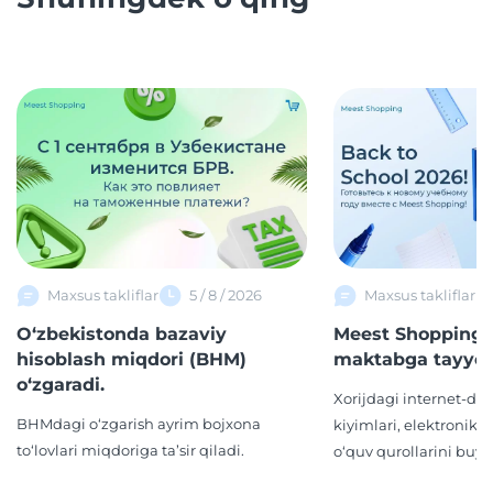
Maxsus takliflar
5 / 8 / 2026
Maxsus takliflar
O‘zbekistonda bazaviy
Meest Shopping 
hisoblash miqdori (BHM)
maktabga tayyor
o‘zgaradi.
Xorijdagi internet-d
BHMdagi o‘zgarish ayrim bojxona
kiyimlari, elektronika,
to‘lovlari miqdoriga ta’sir qiladi.
o‘quv qurollarini buyur