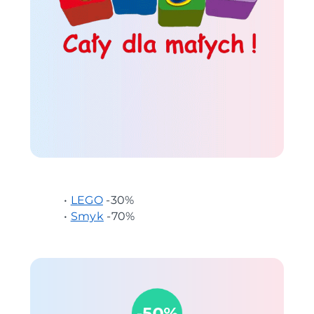
•
LEGO
-30%
•
Smyk
-70%