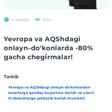
4 daqiqa
1635
Yevropa va AQShdagi
onlayn-do'konlarda -80%
gacha chegirmalar!
Tarkib
Yevropa va AQSHdagi onlayn-do‘konlardan
tovarlarga qanday buyurtma berish va ularni
O‘zbekistonga yetkazib berish mumkin?