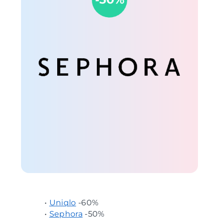
•
Uniqlo
-60%
•
Sephora
-50%