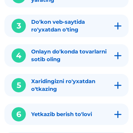
yarating
Do'kon veb-saytida
3
ro'yxatdan o'ting
Onlayn do'konda tovarlarni
4
sotib oling
Xaridingizni ro'yxatdan
5
o'tkazing
6
Yetkazib berish to'lovi