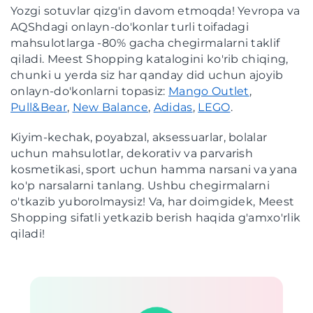
Yozgi sotuvlar qizg'in davom etmoqda! Yevropa va
AQShdagi onlayn-do'konlar turli toifadagi
mahsulotlarga -80% gacha chegirmalarni taklif
qiladi. Meest Shopping katalogini ko'rib chiqing,
chunki u yerda siz har qanday did uchun ajoyib
onlayn-do'konlarni topasiz:
Mango Outlet
,
Pull&Bear
,
New Balance
,
Adidas
,
LEGO
.
Kiyim-kechak, poyabzal, aksessuarlar, bolalar
uchun mahsulotlar, dekorativ va parvarish
kosmetikasi, sport uchun hamma narsani va yana
ko'p narsalarni tanlang. Ushbu chegirmalarni
o'tkazib yuborolmaysiz! Va, har doimgidek, Meest
Shopping sifatli yetkazib berish haqida g'amxo'rlik
qiladi!