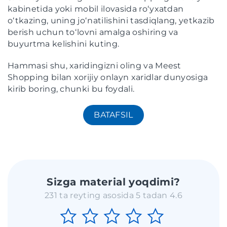
kabinetida yoki mobil ilovasida roʻyxatdan
oʻtkazing, uning joʻnatilishini tasdiqlang, yetkazib
berish uchun toʻlovni amalga oshiring va
buyurtma kelishini kuting.
Hammasi shu, xaridingizni oling va Meest
Shopping bilan xorijiy onlayn xaridlar dunyosiga
kirib boring, chunki bu foydali.
BATAFSIL
Sizga material yoqdimi?
231 ta reyting asosida 5 tadan 4.6