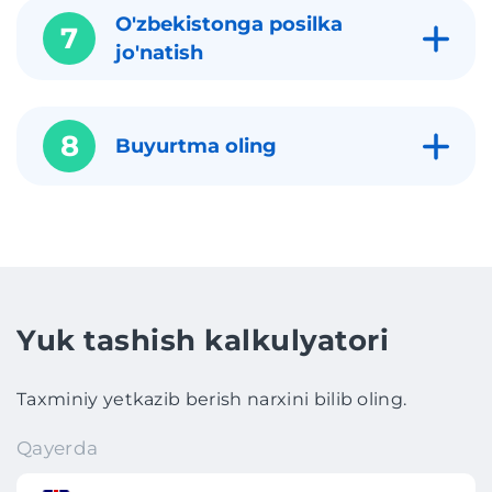
O'zbekistonga posilka
7
jo'natish
8
Buyurtma oling
Yuk tashish kalkulyatori
Taxminiy yetkazib berish narxini bilib oling.
Qayerda