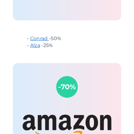
•
Conrad
-50%
•
Alza
-25%