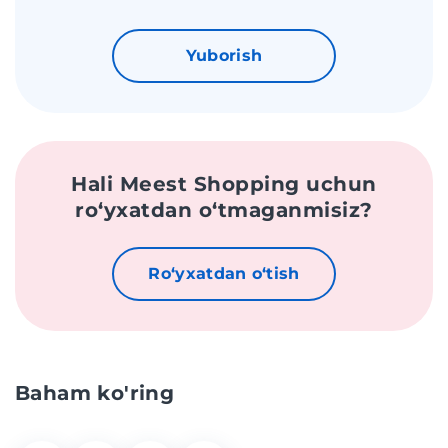
Yuborish
Hali Meest Shopping uchun
roʻyxatdan oʻtmaganmisiz?
Roʻyxatdan oʻtish
Baham ko'ring