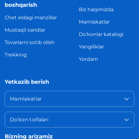
boshqarish
Biz haqimizda
Chet eldagi manzillar
Mamlakatlar
Mustaqil xaridlar
Do'konlar katalogi
Tovarlarni sotib olish
Yangiliklar
Trekking
Yordam
Yetkazib berish
Mamlakatlar
Do'kon toifalari
Bizning arizamiz