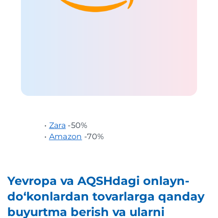
•
Zara
-50%
•
Amazon
-70%
Yevropa va AQSHdagi onlayn-
do‘konlardan tovarlarga qanday
buyurtma berish va ularni