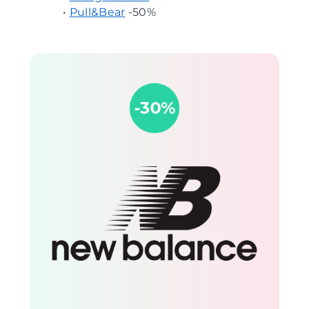
•
Pull&Bear
-50%