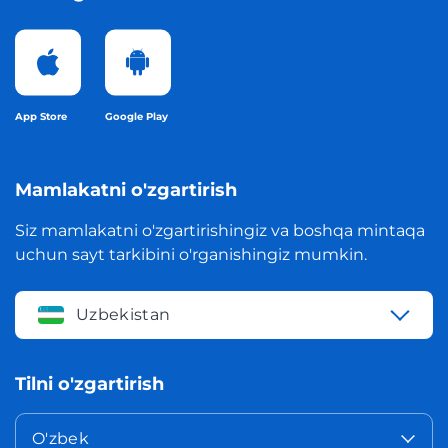
App Store
Google Play
Mamlakatni o'zgartirish
Siz mamlakatni o'zgartirishingiz va boshqa mintaqa
uchun sayt tarkibini o'rganishingiz mumkin.
Uzbekistan
Tilni o'zgartirish
O'zbek