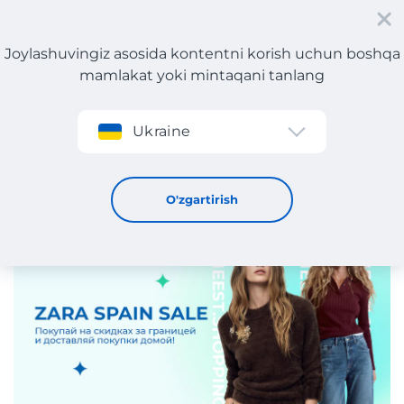
Joylashuvingiz asosida kontentni korish uchun boshqa
mamlakat yoki mintaqani tanlang
Roʻyxatdan oʻtish
Zara Ispaniyada chegirmalar: qanday qilib foydali xarid
Ukraine
qilish va Meest Shopping bilan O‘zbekistonga yetkazib
berish
23 / 1 / 2025
O'zgartirish