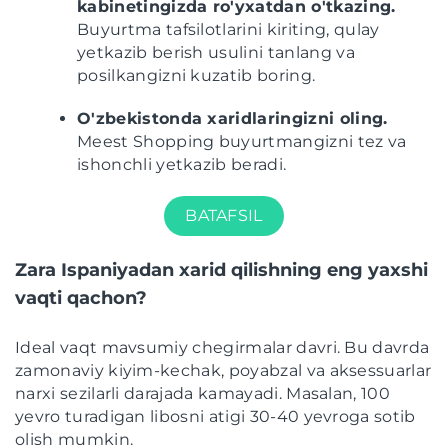
kabinetingizda ro'yxatdan o'tkazing.
Buyurtma tafsilotlarini kiriting, qulay
yetkazib berish usulini tanlang va
posilkangizni kuzatib boring.
O'zbekistonda xaridlaringizni oling.
Meest Shopping buyurtmangizni tez va
ishonchli yetkazib beradi.
BATAFSIL
Zara Ispaniyadan xarid qilishning eng yaxshi
vaqti qachon?
Ideal vaqt mavsumiy chegirmalar davri. Bu davrda
zamonaviy kiyim-kechak, poyabzal va aksessuarlar
narxi sezilarli darajada kamayadi. Masalan, 100
yevro turadigan libosni atigi 30-40 yevroga sotib
olish mumkin.