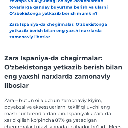
Yevropa va AQSHdagi onlayn-do‘konlardan
tovarlarga qanday buyurtma berish va ularni
O‘zbekistonga yetkazib berish mumkin?
Zara Ispaniya-da chegirmalar: O'zbekistonga
yetkazib berish bilan eng yaxshi narxlarda
zamonaviy liboslar
Zara Ispaniya-da chegirmalar:
O'zbekistonga yetkazib berish bilan
eng yaxshi narxlarda zamonaviy
liboslar
Zara – butun oila uchun zamonaviy kiyim,
poyabzal va aksessuarlarni taklif qiluvchi eng
mashhur brendlardan biri. Ispaniyalik Zara-da
xarid qilish ko'pincha 87% ga yetadigan
chegirmalar tufayli yanada jozibador bo'ladi. Meest