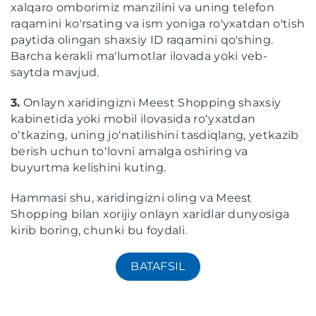
xalqaro omborimiz manzilini va uning telefon
raqamini ko'rsating va ism yoniga ro'yxatdan o'tish
paytida olingan shaxsiy ID raqamini qo'shing.
Barcha kerakli ma'lumotlar ilovada yoki veb-
saytda mavjud.
3.
Onlayn xaridingizni Meest Shopping shaxsiy
kabinetida yoki mobil ilovasida roʻyxatdan
oʻtkazing, uning joʻnatilishini tasdiqlang, yetkazib
berish uchun toʻlovni amalga oshiring va
buyurtma kelishini kuting.
Hammasi shu, xaridingizni oling va Meest
Shopping bilan xorijiy onlayn xaridlar dunyosiga
kirib boring, chunki bu foydali.
BATAFSIL