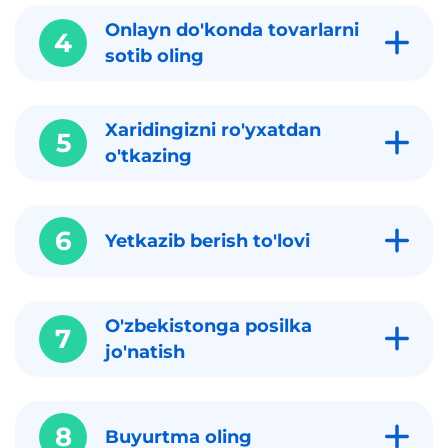
Onlayn do'konda tovarlarni
4
sotib oling
Xaridingizni ro'yxatdan
5
o'tkazing
6
Yetkazib berish to'lovi
O'zbekistonga posilka
7
jo'natish
8
Buyurtma oling