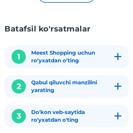
Batafsil ko'rsatmalar
Meest Shopping uchun
1
roʻyxatdan oʻting
Qabul qiluvchi manzilini
2
yarating
Do'kon veb-saytida
3
ro'yxatdan o'ting