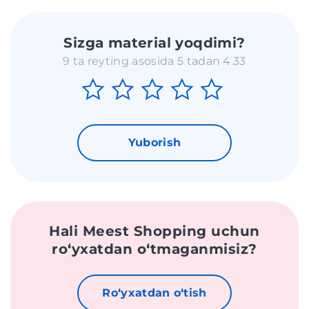
Sizga material yoqdimi?
9 ta reyting asosida 5 tadan 4.33
Yuborish
Hali Meest Shopping uchun
roʻyxatdan oʻtmaganmisiz?
Roʻyxatdan oʻtish