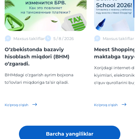
Maxsus takliflar
5 / 8 / 2026
Maxsus takliflar
O‘zbekistonda bazaviy
Meest Shopping 
hisoblash miqdori (BHM)
maktabga tayyor
o‘zgaradi.
Xorijdagi internet-d
BHMdagi o‘zgarish ayrim bojxona
kiyimlari, elektronika,
to‘lovlari miqdoriga ta’sir qiladi.
o‘quv qurollarini buyur
Ko'proq o'qish
Ko'proq o'qish
Barcha yangiliklar