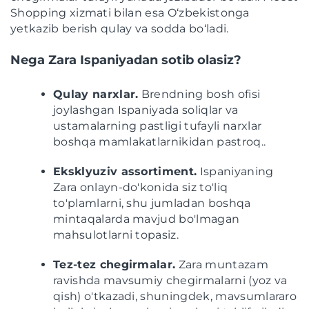
Shopping xizmati bilan esa O‘zbekistonga
yetkazib berish qulay va sodda bo‘ladi.
Nega Zara Ispaniyadan sotib olasiz?
Qulay narxlar.
Brendning bosh ofisi
joylashgan Ispaniyada soliqlar va
ustamalarning pastligi tufayli narxlar
boshqa mamlakatlarnikidan pastroq..
Eksklyuziv assortiment.
Ispaniyaning
Zara onlayn-do'konida siz to'liq
to'plamlarni, shu jumladan boshqa
mintaqalarda mavjud bo'lmagan
mahsulotlarni topasiz.
Tez-tez chegirmalar.
Zara muntazam
ravishda mavsumiy chegirmalarni (yoz va
qish) o'tkazadi, shuningdek, mavsumlararo