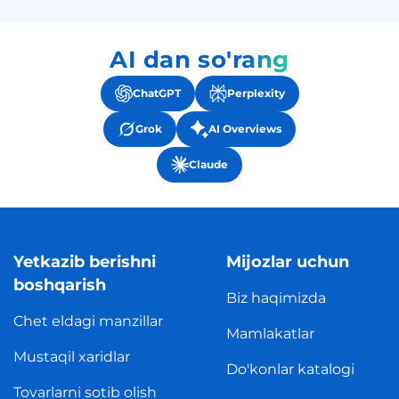
AI dan so'rang
ChatGPT
Perplexity
Grok
AI Overviews
Claude
Yetkazib berishni
Mijozlar uchun
boshqarish
Biz haqimizda
Chet eldagi manzillar
Mamlakatlar
Mustaqil xaridlar
Do'konlar katalogi
Tovarlarni sotib olish