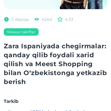
2 daqiqa
4240
4.33
Maxsus takliflar
Zara Ispaniyada chegirmalar:
qanday qilib foydali xarid
qilish va Meest Shopping
bilan O‘zbekistonga yetkazib
berish
Tarkib