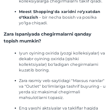
kolleksiyalarga chegirmalarni taklif qiladi.
Meest Shopping'da xaridni ro‘yxatdan
o‘tkazish
– bir necha bosish va posilka
yo‘lga chiqadi.
Zara Ispaniyada chegirmalarni qanday
topish mumkin?
Iyun oyining oxirida (yozgi kolleksiyalar) va
dekabr oyining oxirida (qishki
kollektsiyalar) bo'ladigan chegirmalarni
kuzatib boring.
Zara rasmiy veb-saytidagi "Maxsus narxlar"
va "Outlet" bo'limlariga tashrif buyuring - u
yerda siz maksimal chegirmali
mahsulotlarni topasiz.
Eng yaxshi aktsiyalar va takliflar haqida