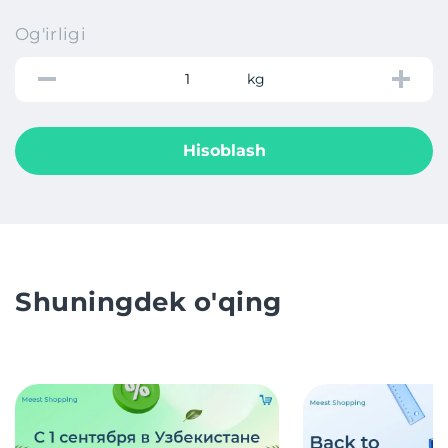
Og'irligi
kg
Hisoblash
Shuningdek o'qing