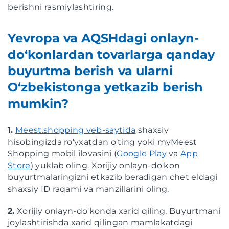
berishni rasmiylashtiring.
Yevropa va AQSHdagi onlayn-
do‘konlardan tovarlarga qanday
buyurtma berish va ularni
O‘zbekistonga yetkazib berish
mumkin?
1.
Meest.shopping veb-saytida
shaxsiy
hisobingizda ro'yxatdan o'ting yoki myMeest
Shopping mobil ilovasini (
Google Play
va
App
Store
) yuklab oling. Xorijiy onlayn-do'kon
buyurtmalaringizni etkazib beradigan chet eldagi
shaxsiy ID raqami va manzillarini oling.
2.
Xorijiy onlayn-do'konda xarid qiling. Buyurtmani
joylashtirishda xarid qilingan mamlakatdagi