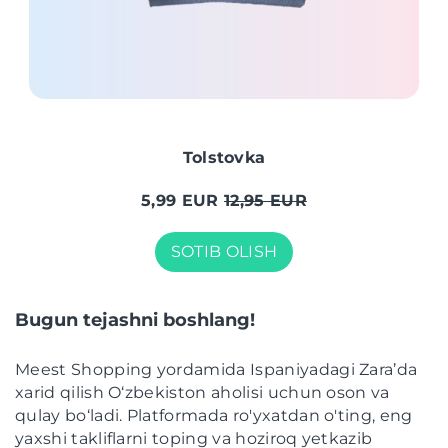
Tolstovka
5,99 EUR
12,95 EUR
SOTIB OLISH
Bugun tejashni boshlang!
Meest Shopping yordamida Ispaniyadagi Zara’da
xarid qilish O‘zbekiston aholisi uchun oson va
qulay bo‘ladi. Platformada ro'yxatdan o'ting, eng
yaxshi takliflarni toping va hoziroq yetkazib