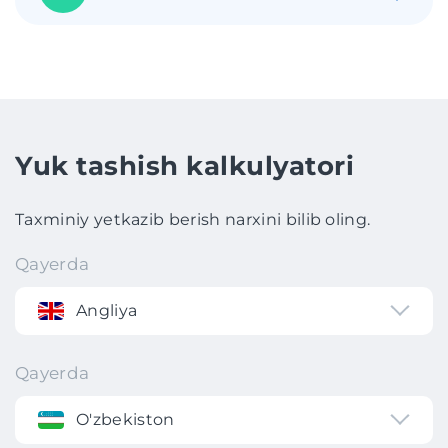
Yuk tashish kalkulyatori
Taxminiy yetkazib berish narxini bilib oling.
Qayerda
Angliya
Qayerda
O'zbekiston