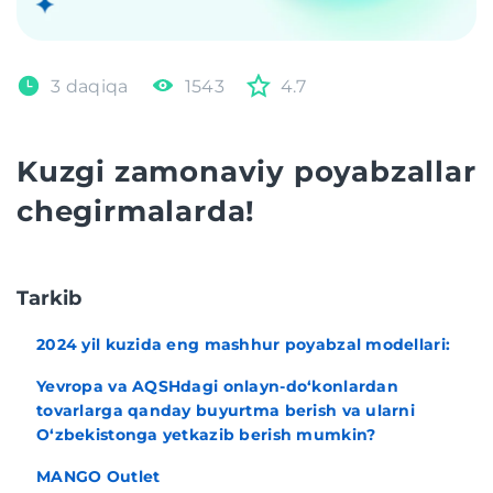
3 daqiqa
1543
4.7
Kuzgi zamonaviy poyabzallar
chegirmalarda!
Tarkib
2024 yil kuzida eng mashhur poyabzal modellari:
Yevropa va AQSHdagi onlayn-do‘konlardan
tovarlarga qanday buyurtma berish va ularni
O‘zbekistonga yetkazib berish mumkin?
MANGO Outlet