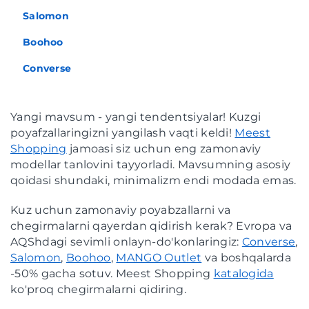
Salomon
Boohoo
Converse
Yangi mavsum - yangi tendentsiyalar! Kuzgi
poyafzallaringizni yangilash vaqti keldi!
Meest
Shopping
jamoasi siz uchun eng zamonaviy
modellar tanlovini tayyorladi. Mavsumning asosiy
qoidasi shundaki, minimalizm endi modada emas.
Kuz uchun zamonaviy poyabzallarni va
chegirmalarni qayerdan qidirish kerak? Evropa va
AQShdagi sevimli onlayn-do'konlaringiz:
Converse
,
Salomon
,
Boohoo
,
MANGO Outlet
va boshqalarda
-50% gacha sotuv. Meest Shopping
katalogida
ko'proq chegirmalarni qidiring.