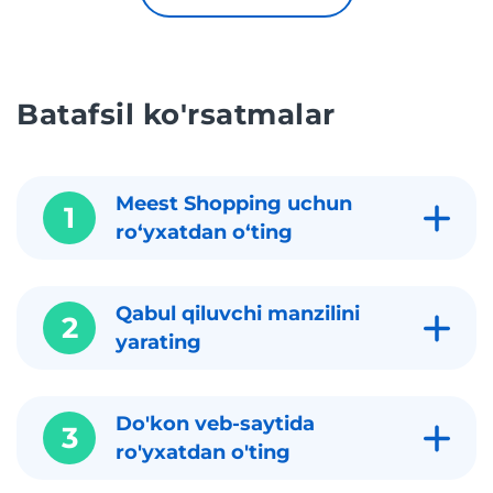
Batafsil ko'rsatmalar
Meest Shopping uchun
1
roʻyxatdan oʻting
Qabul qiluvchi manzilini
2
yarating
Do'kon veb-saytida
3
ro'yxatdan o'ting