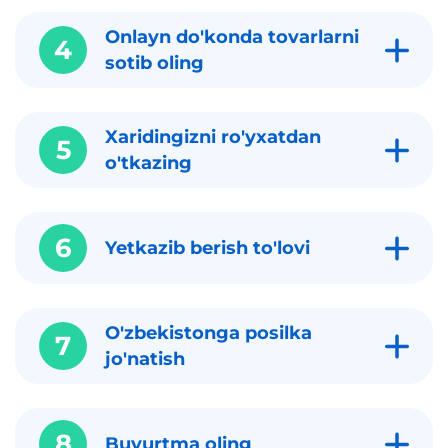
Onlayn do'konda tovarlarni
4
sotib oling
Xaridingizni ro'yxatdan
5
o'tkazing
6
Yetkazib berish to'lovi
O'zbekistonga posilka
7
jo'natish
8
Buyurtma oling