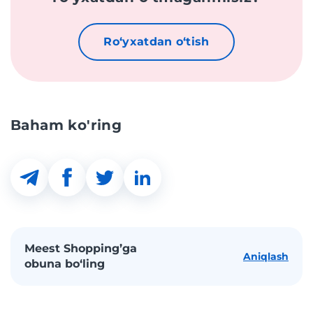
Roʻyxatdan oʻtish
Baham ko'ring
Meest Shopping’ga
Aniqlash
obuna bo‘ling