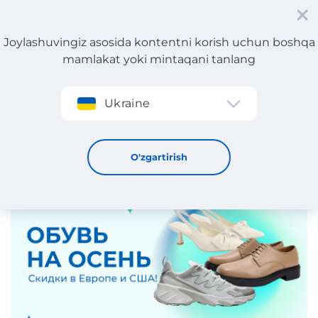
Joylashuvingiz asosida kontentni korish uchun boshqa
mamlakat yoki mintaqani tanlang
Roʻyxatdan oʻtish
Ukraine
Kuzgi zamonaviy poyabzallar chegirmalarda!
12 / 9 / 2024
O'zgartirish