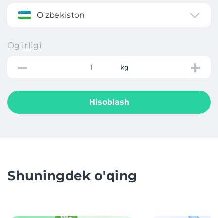
O'zbekiston
Og'irligi
kg
Hisoblash
Shuningdek o'qing