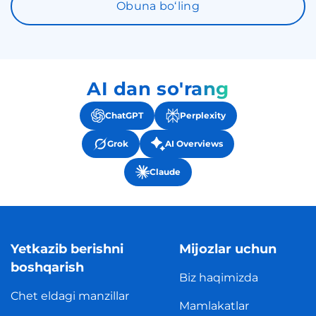
Obuna boʻling
AI dan so'rang
ChatGPT
Perplexity
Grok
AI Overviews
Claude
Yetkazib berishni
Mijozlar uchun
boshqarish
Biz haqimizda
Chet eldagi manzillar
Mamlakatlar