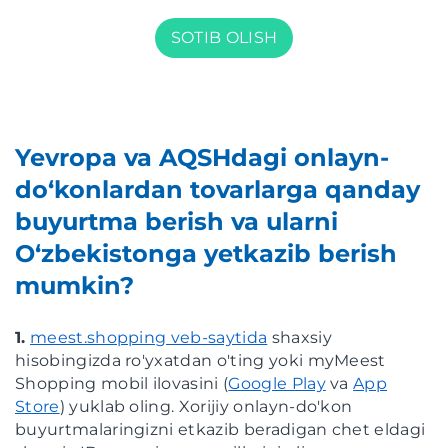
SOTIB OLISH
Yevropa va AQSHdagi onlayn-
do‘konlardan tovarlarga qanday
buyurtma berish va ularni
O‘zbekistonga yetkazib berish
mumkin?
1.
meest.shopping veb-saytida
shaxsiy
hisobingizda ro'yxatdan o'ting yoki myMeest
Shopping mobil ilovasini (
Google Play
va
App
Store
) yuklab oling. Xorijiy onlayn-do'kon
buyurtmalaringizni etkazib beradigan chet eldagi