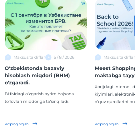
Maxsus takliflar
5 / 8 / 2026
Maxsus takliflar
O‘zbekistonda bazaviy
Meest Shopping 
hisoblash miqdori (BHM)
maktabga tayyor
o‘zgaradi.
Xorijdagi internet-d
BHMdagi o‘zgarish ayrim bojxona
kiyimlari, elektronika,
to‘lovlari miqdoriga ta’sir qiladi.
o‘quv qurollarini buyur
Ko'proq o'qish
Ko'proq o'qish