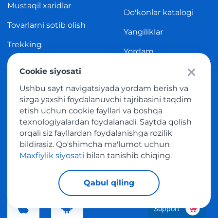
Mustaqil xaridlar
Do'konlar katalogi
Tovarlarni sotib olish
Yangiliklar
Trekking
Yordam
Cookie siyosati
Yetkazib berish
Ushbu sayt navigatsiyada yordam berish va
sizga yaxshi foydalanuvchi tajribasini taqdim
etish uchun cookie fayllari va boshqa
Mamlakatlar
texnologiyalardan foydalanadi. Saytda qolish
orqali siz fayllardan foydalanishga rozilik
bildirasiz. Qo'shimcha ma'lumot uchun
Do'kon toifalari
Maxfiylik siyosati
bilan tanishib chiqing.
Bizning arizamiz
Qabul qiling
Support