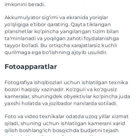
imkonini beradi.
Akkumulyator sig‘imi va ekranida yoriqlar
yo‘qligiga e’tibor qarating. Qayta tiklangan
planshetlar ko‘pincha yangilangan tizim bilan
ta’minlanadi va yoqilgan zahoti foydalanishga
tayyor bo‘ladi. Bu ortiqcha xarajatlarsiz kuchli
qurilmaga ega bo‘lishning ajoyib usulidir.
Fotoapparatlar
Fotografiya ishqibozlari uchun ishlatilgan texnika
bozori haqiqiy xazinadir. Ko‘zguli va ko‘zgusiz
kameralar, shuningdek obyektivlar ko‘pincha juda
yaxshi holatda va jozibador narxlarda sotiladi.
Foto va video texnikalar odatda uzoq yillar xizmat
qiladi, shuning uchun ishlatilgan kamerani xarid
qilish boshlang‘ich bosqichda budjetni tejash