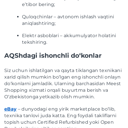
e’tibor bering;
Quloqchinlar – avtonom ishlash vaqtini
aniqlashtiring;
Elektr asboblari – akkumulyator holatini
tekshiring.
AQShdagi ishonchli do‘konlar
Siz uchun ishlatilgan va qayta tiklangan texnikani
xarid qilish mumkin bo‘lgan eng ishonchli onlayn
do‘konlarni jamladik. Ularning barchasidan Meest
Shopping xizmati orqali buyurtma berish va
O‘zbekistonga yetkazib olish mumkin.
eBay
– dunyodagi eng yirik marketplace bo‘lib,
texnika tanlovi juda katta. Eng foydali takliflarni
topish uchun Certified Refurbished yoki Open