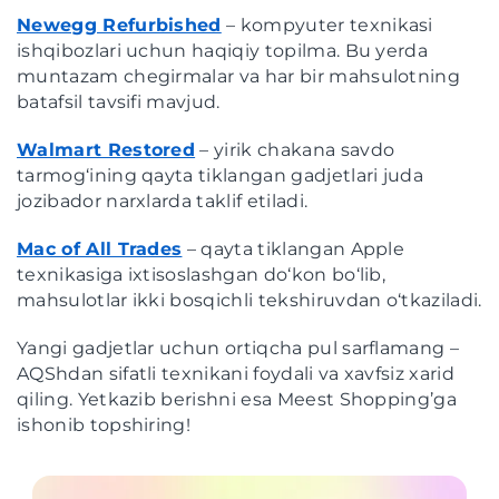
Newegg Refurbished
– kompyuter texnikasi
ishqibozlari uchun haqiqiy topilma. Bu yerda
muntazam chegirmalar va har bir mahsulotning
batafsil tavsifi mavjud.
Walmart Restored
– yirik chakana savdo
tarmog‘ining qayta tiklangan gadjetlari juda
jozibador narxlarda taklif etiladi.
Mac of All Trades
– qayta tiklangan Apple
texnikasiga ixtisoslashgan do‘kon bo‘lib,
mahsulotlar ikki bosqichli tekshiruvdan o‘tkaziladi.
Yangi gadjetlar uchun ortiqcha pul sarflamang –
AQShdan sifatli texnikani foydali va xavfsiz xarid
qiling. Yetkazib berishni esa Meest Shopping’ga
ishonib topshiring!