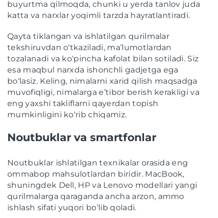
buyurtma qilmoqda, chunki u yerda tanlov juda
katta va narxlar yoqimli tarzda hayratlantiradi.
Qayta tiklangan va ishlatilgan qurilmalar
tekshiruvdan o‘tkaziladi, ma’lumotlardan
tozalanadi va ko‘pincha kafolat bilan sotiladi. Siz
esa maqbul narxda ishonchli gadjetga ega
bo‘lasiz. Keling, nimalarni xarid qilish maqsadga
muvofiqligi, nimalarga e’tibor berish kerakligi va
eng yaxshi takliflarni qayerdan topish
mumkinligini ko‘rib chiqamiz.
Noutbuklar va smartfonlar
Noutbuklar ishlatilgan texnikalar orasida eng
ommabop mahsulotlardan biridir. MacBook,
shuningdek Dell, HP va Lenovo modellari yangi
qurilmalarga qaraganda ancha arzon, ammo
ishlash sifati yuqori bo‘lib qoladi.