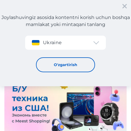
Joylashuvingiz asosida kontentni korish uchun boshqa
mamlakat yoki mintaqani tanlang
Roʻyxatdan oʻtish
Ukraine
AQShdan qayta tiklangan texnika!
18 / 6 / 2026
O'zgartirish