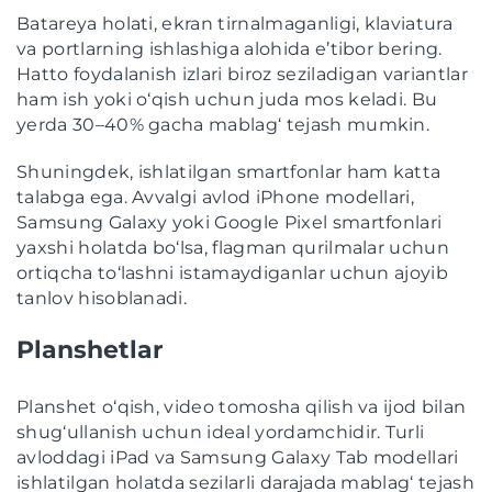
Batareya holati, ekran tirnalmaganligi, klaviatura
va portlarning ishlashiga alohida e’tibor bering.
Hatto foydalanish izlari biroz seziladigan variantlar
ham ish yoki o‘qish uchun juda mos keladi. Bu
yerda 30–40% gacha mablag‘ tejash mumkin.
Shuningdek, ishlatilgan smartfonlar ham katta
talabga ega. Avvalgi avlod iPhone modellari,
Samsung Galaxy yoki Google Pixel smartfonlari
yaxshi holatda bo‘lsa, flagman qurilmalar uchun
ortiqcha to‘lashni istamaydiganlar uchun ajoyib
tanlov hisoblanadi.
Planshetlar
Planshet o‘qish, video tomosha qilish va ijod bilan
shug‘ullanish uchun ideal yordamchidir. Turli
avloddagi iPad va Samsung Galaxy Tab modellari
ishlatilgan holatda sezilarli darajada mablag‘ tejash