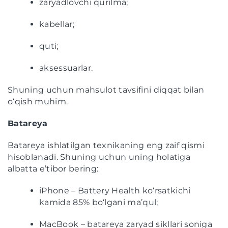
zaryadlovchi qurilma;
kabellar;
quti;
aksessuarlar.
Shuning uchun mahsulot tavsifini diqqat bilan
o‘qish muhim.
Batareya
Batareya ishlatilgan texnikaning eng zaif qismi
hisoblanadi. Shuning uchun uning holatiga
albatta e’tibor bering:
iPhone – Battery Health ko‘rsatkichi
kamida 85% bo‘lgani ma’qul;
MacBook – batareya zaryad sikllari soniga