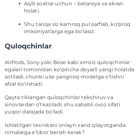
Aqlli soatlar uchun – batareya va ekran
holati.
Shu tariqa siz kamroq pul sarflab, ko‘proq
imkoniyatlarga ega bo‘lasiz.
Quloqchinlar
AirPods, Sony yoki Bose kabi simsiz quloqchinlar
egalari tomonidan ko‘pincha deyarli yangi holatda
sotiladi, chunki ular yangiroq modelga o‘tishni
afzal ko‘rishadi.
Qayta tiklangan quloqchinlar tekshiruv va
sinovlardan o‘tkaziladi, shu sababli ovoz sifati
yuqori darajada bo‘ladi.
Ishlatilgan texnikani onlayn xarid qilayotganda
nimalarga e’tibor berish kerak?