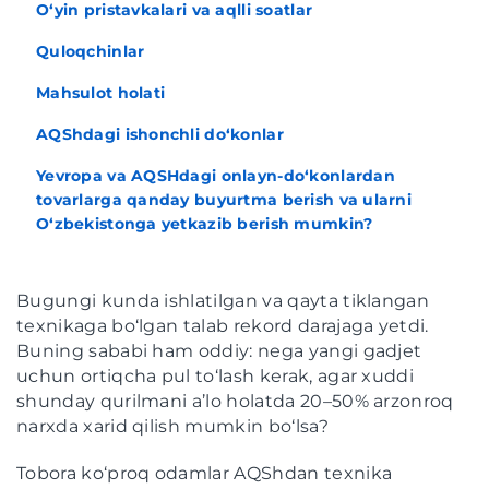
O‘yin pristavkalari va aqlli soatlar
Quloqchinlar
Mahsulot holati
AQShdagi ishonchli do‘konlar
Yevropa va AQSHdagi onlayn-do‘konlardan
tovarlarga qanday buyurtma berish va ularni
O‘zbekistonga yetkazib berish mumkin?
Bugungi kunda ishlatilgan va qayta tiklangan
texnikaga bo‘lgan talab rekord darajaga yetdi.
Buning sababi ham oddiy: nega yangi gadjet
uchun ortiqcha pul to‘lash kerak, agar xuddi
shunday qurilmani a’lo holatda 20–50% arzonroq
narxda xarid qilish mumkin bo‘lsa?
Tobora ko‘proq odamlar AQShdan texnika