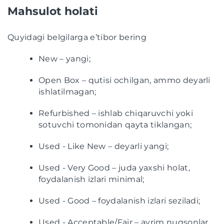
Mahsulot holati
Quyidagi belgilarga e’tibor bering
New – yangi;
Open Box – qutisi ochilgan, ammo deyarli
ishlatilmagan;
Refurbished – ishlab chiqaruvchi yoki
sotuvchi tomonidan qayta tiklangan;
Used - Like New – deyarli yangi;
Used - Very Good – juda yaxshi holat,
foydalanish izlari minimal;
Used - Good – foydalanish izlari seziladi;
Used - Acceptable/Fair – ayrim nuqsonlar