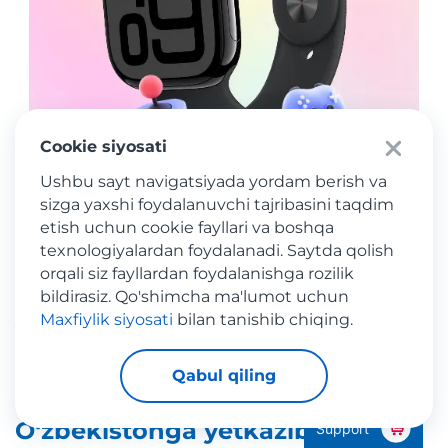
Cookie siyosati
Ushbu sayt navigatsiyada yordam berish va
sizga yaxshi foydalanuvchi tajribasini taqdim
etish uchun cookie fayllari va boshqa
texnologiyalardan foydalanadi. Saytda qolish
Mac of All Trades | Apple Watch (Series 10)
orqali siz fayllardan foydalanishga rozilik
bildirasiz. Qo'shimcha ma'lumot uchun
Maxfiylik siyosati
bilan tanishib chiqing.
Yevropa va AQSHdagi onlayn-
do‘konlardan tovarlarga qanday
Qabul qiling
buyurtma berish va ularni
O‘zbekistonga yetkazib berish
Support