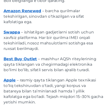
Box belgilariga e’tibor qarating.
Amazon Renewed
– barcha qurilmalar
tekshirilgan, sinovdan o‘tkazilgan va sifat
kafolatiga ega.
Swappa
– ishlatilgan gadjetlarni sotish uchun
xavfsiz platforma. Har bir qurilma IMEI orqali
tekshiriladi, nosoz mahsulotlarni sotishga esa
ruxsat berilmaydi.
Best Buy Outlet
– mashhur AQSh riteylerining
qayta tiklangan va chegirmadagi elektronika
bo‘limi bo‘lib, sifatli servis bilan ajralib turadi.
Apple
– rasmiy qayta tiklangan Apple texnikasi
to‘liq tekshiruvdan o‘tadi, yangi korpus va
batareya bilan ta’minlanadi hamda 1 yillik
kafolatga ega bo‘ladi. Tejash miqdori 15–30% gacha
yetishi mumkin.