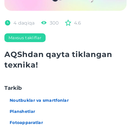
4 daqiqa
300
4.6
Maxsus takliflar
AQShdan qayta tiklangan
texnika!
Tarkib
Noutbuklar va smartfonlar
Planshetlar
Fotoapparatlar