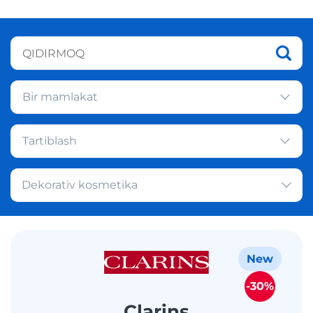
Bir mamlakat
Tartiblash
Dekorativ kosmetika
New
-30%
Clarins