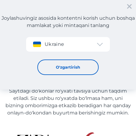
Joylashuvingiz asosida kontentni korish uchun boshqa
mamlakat yoki mintaqani tanlang
Roʻyxatdan oʻtish
Ukraine
Dekorativ kosmetika
Dekorativ kosmetika yetkazib
O'zgartirish
berish bilan O'zbekiston
Saytdagi do'konlar ro'yxati tavsiya uchun taqdim
etiladi. Siz ushbu ro'yxatda bo'lmasa ham, uni
bizning omborimizga etkazib beradigan har qanday
onlayn-do'kondan buyurtma berishingiz mumkin.