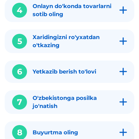
Onlayn do'konda tovarlarni
4
sotib oling
Xaridingizni ro'yxatdan
5
o'tkazing
6
Yetkazib berish to'lovi
O'zbekistonga posilka
7
jo'natish
8
Buyurtma oling