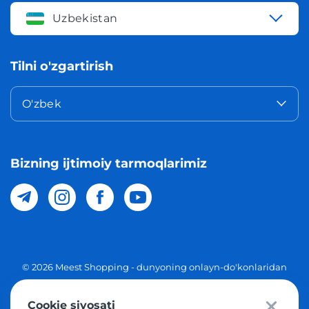
Uzbekistan
Tilni o'zgartirish
O'zbek
Bizning ijtimoiy tarmoqlarimiz
© 2026 Meest Shopping - dunyoning onlayn-do'konlaridan
O'zbekistonga xaridlarni yetkazib berish. Barcha huquqlar
Cookie siyosati