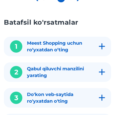
Batafsil ko'rsatmalar
Meest Shopping uchun
1
roʻyxatdan oʻting
Qabul qiluvchi manzilini
2
yarating
Do'kon veb-saytida
3
ro'yxatdan o'ting