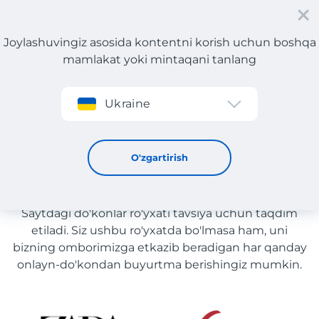
Joylashuvingiz asosida kontentni korish uchun boshqa
mamlakat yoki mintaqani tanlang
Roʻyxatdan oʻtish
Ukraine
Poyabzal
Poyabzal yetkazib berish bilan
O'zgartirish
O'zbekiston
Saytdagi do'konlar ro'yxati tavsiya uchun taqdim
etiladi. Siz ushbu ro'yxatda bo'lmasa ham, uni
bizning omborimizga etkazib beradigan har qanday
onlayn-do'kondan buyurtma berishingiz mumkin.