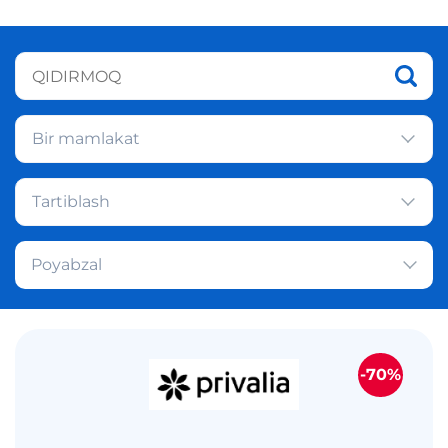
Bir mamlakat
Tartiblash
Poyabzal
-70%