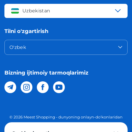
Uzbekistan
Tilni o'zgartirish
O'zbek
Bizning ijtimoiy tarmoqlarimiz
© 2026 Meest Shopping - dunyoning onlayn-do'konlaridan
O'zbekistonga xaridlarni yetkazib berish. Barcha huquqlar