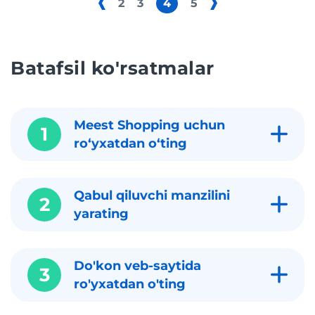
2
3
4
5
Batafsil ko'rsatmalar
Meest Shopping uchun
1
roʻyxatdan oʻting
Qabul qiluvchi manzilini
2
yarating
Do'kon veb-saytida
3
ro'yxatdan o'ting