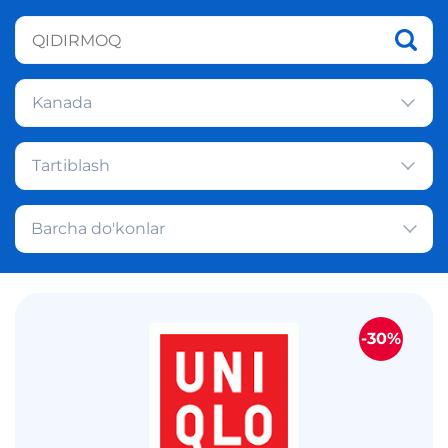
Kanada
Tartiblash
Barcha do'konlar
-30%