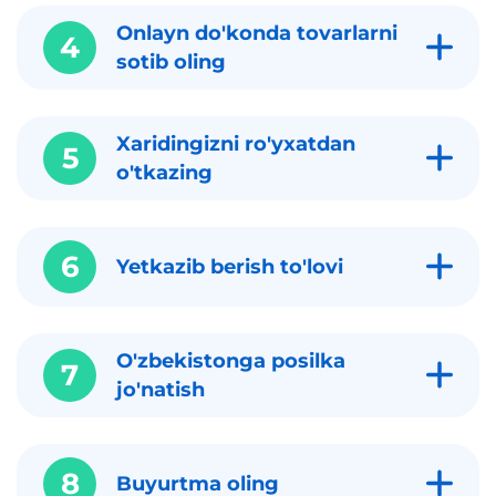
Onlayn do'konda tovarlarni
4
sotib oling
Xaridingizni ro'yxatdan
5
o'tkazing
6
Yetkazib berish to'lovi
O'zbekistonga posilka
7
jo'natish
8
Buyurtma oling