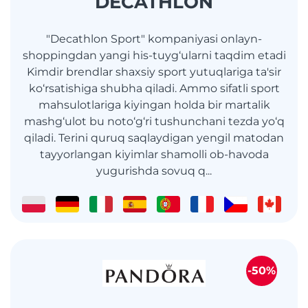
DECATHLON
"Decathlon Sport" kompaniyasi onlayn-
shoppingdan yangi his-tuyg‘ularni taqdim etadi
Kimdir brendlar shaxsiy sport yutuqlariga ta'sir
ko‘rsatishiga shubha qiladi. Ammo sifatli sport
mahsulotlariga kiyingan holda bir martalik
mashg‘ulot bu noto‘g‘ri tushunchani tezda yo‘q
qiladi. Terini quruq saqlaydigan yengil matodan
tayyorlangan kiyimlar shamolli ob-havoda
yugurishda sovuq q...
-50%