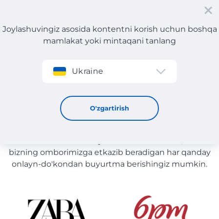
Joylashuvingiz asosida kontentni korish uchun boshqa
mamlakat yoki mintaqani tanlang
Roʻyxatdan oʻtish
Ukraine
Kanadadagi do'konlar katalogi
Kanadadagi do'konlar katalogi
O'zgartirish
Saytdagi do'konlar ro'yxati tavsiya uchun taqdim
etiladi. Siz ushbu ro'yxatda bo'lmasa ham, uni
bizning omborimizga etkazib beradigan har qanday
onlayn-do'kondan buyurtma berishingiz mumkin.