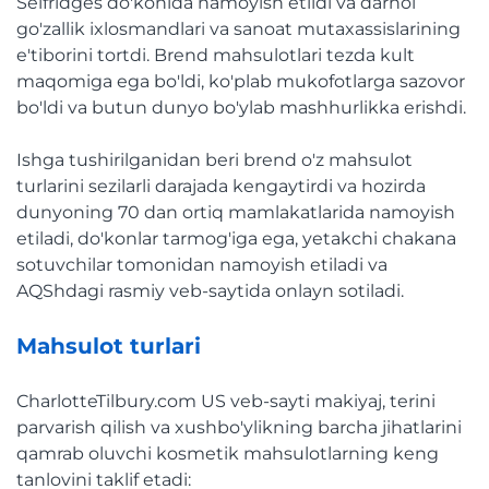
Selfridges do'konida namoyish etildi va darhol
go'zallik ixlosmandlari va sanoat mutaxassislarining
e'tiborini tortdi. Brend mahsulotlari tezda kult
maqomiga ega bo'ldi, ko'plab mukofotlarga sazovor
bo'ldi va butun dunyo bo'ylab mashhurlikka erishdi.
Ishga tushirilganidan beri brend o'z mahsulot
turlarini sezilarli darajada kengaytirdi va hozirda
dunyoning 70 dan ortiq mamlakatlarida namoyish
etiladi, do'konlar tarmog'iga ega, yetakchi chakana
sotuvchilar tomonidan namoyish etiladi va
AQShdagi rasmiy veb-saytida onlayn sotiladi.
Mahsulot turlari
CharlotteTilbury.com US veb-sayti makiyaj, terini
parvarish qilish va xushbo'ylikning barcha jihatlarini
qamrab oluvchi kosmetik mahsulotlarning keng
tanlovini taklif etadi: