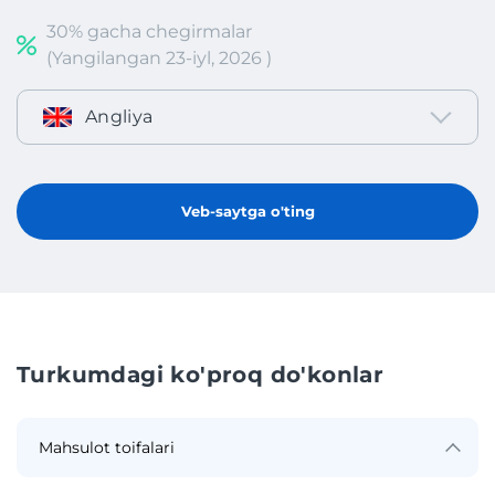
30% gacha chegirmalar
(Yangilangan 23-iyl, 2026 )
Angliya
Veb-saytga o'ting
Turkumdagi ko'proq do'konlar