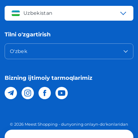
Uzbekistan
Tilni o'zgartirish
O'zbek
Bizning ijtimoiy tarmoqlarimiz
© 2026 Meest Shopping - dunyoning onlayn-do'konlaridan
O'zbekistonga xaridlarni yetkazib berish. Barcha huquqlar