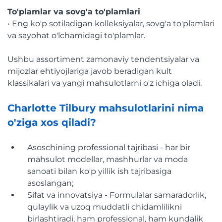
To'plamlar va sovg'a to'plamlari
• Eng ko'p sotiladigan kolleksiyalar, sovg'a to'plamlari
va sayohat o'lchamidagi to'plamlar.
Ushbu assortiment zamonaviy tendentsiyalar va
mijozlar ehtiyojlariga javob beradigan kult
klassikalari va yangi mahsulotlarni o'z ichiga oladi.
Charlotte Tilbury mahsulotlarini nima
o'ziga xos qiladi?
Asoschining professional tajribasi - har bir
mahsulot modellar, mashhurlar va moda
sanoati bilan ko'p yillik ish tajribasiga
asoslangan;
Sifat va innovatsiya - Formulalar samaradorlik,
qulaylik va uzoq muddatli chidamlilikni
birlashtiradi, ham professional, ham kundalik