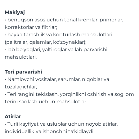
Makiyaj
• benuqson asos uchun tonal kremlar, primerlar,
korrektorlar va filtrlar;
• haykaltaroshlik va konturlash mahsulotlari
(palitralar, qalamlar, ko'zoynaklar);
• lab bo'yoqlari, yaltiroqlar va lab parvarishi
mahsulotlari.
Teri parvarishi
• Namlovchi vositalar, sarumlar, niqoblar va
tozalagichlar;
• Teri rangini tekislash, yorqinlikni oshirish va sog'lom
terini saqlash uchun mahsulotlar.
Atirlar
• Turli kayfiyat va uslublar uchun noyob atirlar,
individuallik va ishonchni ta'kidlaydi.