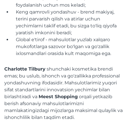
foydalanish uchun mos keladi;
Keng qamrovli yondashuv - brend makiyaj,
terini parvarish qilish va atirlar uchun
yechimlarni taklif etadi, bu sizga to'liq qiyofa
yaratish imkonini beradi;
Global e'tirof - mahsulotlar yuzlab xalqaro
mukofotlarga sazovor bo'lgan va go'zallik
ixlosmandlari orasida kult maqomiga ega.
Charlotte Tilbury
shunchaki kosmetika brendi
emas; bu uslub, ishonch va go'zallikka professional
yondashuvning ifodasidir. Mahsulotlarimiz yuqori
sifat standartlarini innovatsion yechimlar bilan
birlashtiradi va
Meest Shopping
orqali yetkazib
berish afsonaviy mahsulotlarimizni
mamlakatingizdagi mijozlarga maksimal qulaylik va
ishonchlilik bilan taqdim etadi.