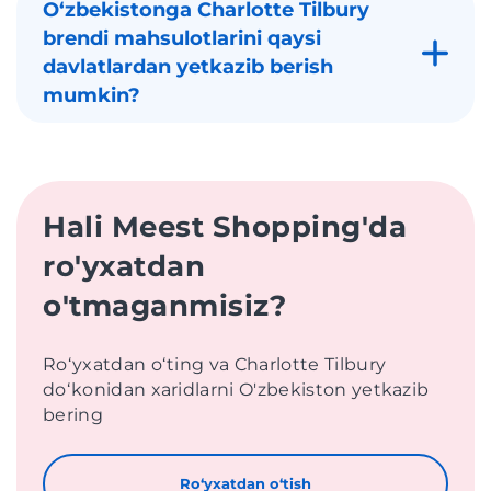
Oʻzbekistonga Charlotte Tilbury
brendi mahsulotlarini qaysi
davlatlardan yetkazib berish
mumkin?
Hali Meest Shopping'da
ro'yxatdan
o'tmaganmisiz?
Roʻyxatdan oʻting va Charlotte Tilbury
doʻkonidan xaridlarni O'zbekiston yetkazib
bering
Roʻyxatdan oʻtish