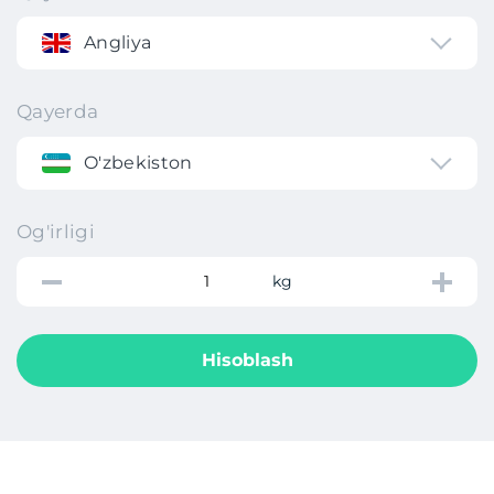
Angliya
Qayerda
O'zbekiston
Og'irligi
kg
Hisoblash