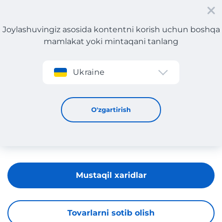
Joylashuvingiz asosida kontentni korish uchun boshqa
mamlakat yoki mintaqani tanlang
Roʻyxatdan oʻtish
Ukraine
Charlotte Tilbury
O'zgartirish
Mustaqil xaridlar
Tovarlarni sotib olish