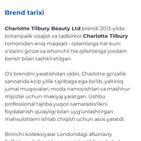
Brend tarixi
Charlotte Tilbury Beauty Ltd
brendi 2013-yilda
britaniyalik vizajist va tadbirkor
Charlotte Tilbury
tomonidan aniq maqsad - odamlarga har kuni
o'zlarini go'zal va ishonchli his qilishlariga yordam
berish bilan tashkil etilgan.
O'z brendini yaratishdan oldin, Charlotte go'zallik
sanoatida ko'p yillik tajribaga ega bo'lib, yaltiroq
jurnal muqovalari, moda namoyishlari va mashhur
mijozlar uchun makiyaj yaratgan. Ushbu
professional tajriba yuqori samaradorlikni
foydalanish qulayligi bilan uyg'unlashtirgan
mahsulotlarni ishlab chiqish uchun asos yaratdi.
Birinchi kolleksiyalar Londondagi afsonaviy