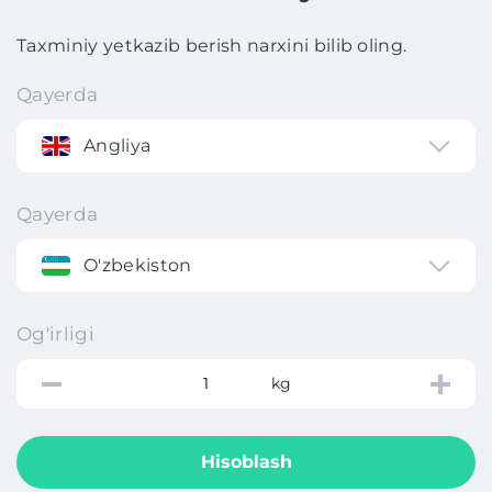
Taxminiy yetkazib berish narxini bilib oling.
Qayerda
Angliya
Qayerda
O'zbekiston
Og'irligi
kg
Hisoblash