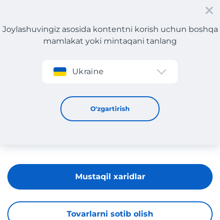
Joylashuvingiz asosida kontentni korish uchun boshqa
mamlakat yoki mintaqani tanlang
Roʻyxatdan oʻtish
Ukraine
DKNY
O'zgartirish
Mustaqil xaridlar
Tovarlarni sotib olish