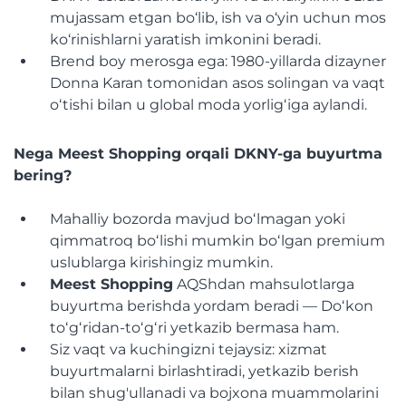
mujassam etgan bo‘lib, ish va o‘yin uchun mos
ko‘rinishlarni yaratish imkonini beradi.
Brend boy merosga ega: 1980-yillarda dizayner
Donna Karan tomonidan asos solingan va vaqt
oʻtishi bilan u global moda yorligʻiga aylandi.
Nega Meest Shopping orqali DKNY-ga buyurtma
bering?
Mahalliy bozorda mavjud boʻlmagan yoki
qimmatroq boʻlishi mumkin boʻlgan premium
uslublarga kirishingiz mumkin.
Meest Shopping
AQShdan mahsulotlarga
buyurtma berishda yordam beradi — Doʻkon
toʻgʻridan-toʻgʻri yetkazib bermasa ham.
Siz vaqt va kuchingizni tejaysiz: xizmat
buyurtmalarni birlashtiradi, yetkazib berish
bilan shug'ullanadi va bojxona muammolarini