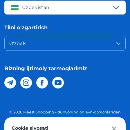
Uzbekistan
Tilni o'zgartirish
O'zbek
Bizning ijtimoiy tarmoqlarimiz
© 2026 Meest Shopping - dunyoning onlayn-do'konlaridan
O'zbekistonga xaridlarni yetkazib berish. Barcha huquqlar
Cookie siyosati