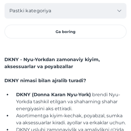
Pastki kategoriya
Ga boring
DKNY - Nyu-Yorkdan zamonaviy kiyim,
aksessuarlar va poyabzallar
DKNY nimasi bilan ajralib turadi?
DKNY (Donna Karan Nyu-York)
brendi Nyu-
Yorkda tashkil etilgan va shaharning shahar
energiyasini aks ettiradi.
Asortimentga kiyim-kechak, poyabzal, sumka
va aksessuarlar kiradi. ayollar va erkaklar uchun.
DKNY uslubi zamonaviylik va amaliylikni o‘zida