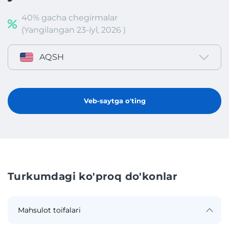
40% gacha chegirmalar
(Yangilangan 23-iyl, 2026 )
AQSH
Veb-saytga o'ting
Turkumdagi ko'proq do'konlar