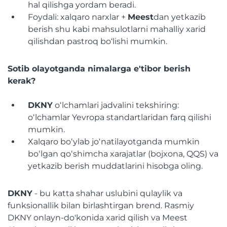
hal qilishga yordam beradi.
Foydali: xalqaro narxlar +
Meest
dan yetkazib
berish shu kabi mahsulotlarni mahalliy xarid
qilishdan pastroq bo‘lishi mumkin.
Sotib olayotganda nimalarga e'tibor berish
kerak?
DKNY
oʻlchamlari jadvalini tekshiring:
oʻlchamlar Yevropa standartlaridan farq qilishi
mumkin.
Xalqaro boʻylab joʻnatilayotganda mumkin
boʻlgan qoʻshimcha xarajatlar (bojxona, QQS) va
yetkazib berish muddatlarini hisobga oling.
DKNY
- bu katta shahar uslubini qulaylik va
funksionallik bilan birlashtirgan brend. Rasmiy
DKNY onlayn-do'konida xarid qilish va Meest