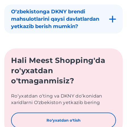
Oʻzbekistonga DKNY brendi
mahsulotlarini qaysi davlatlardan
yetkazib berish mumkin?
Hali Meest Shopping'da
ro'yxatdan
o'tmaganmisiz?
Roʻyxatdan oʻting va DKNY doʻkonidan
xaridlarni O'zbekiston yetkazib bering
Roʻyxatdan oʻtish