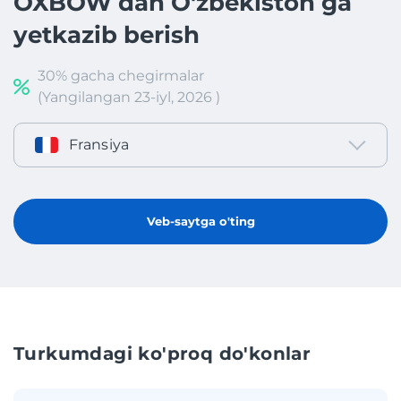
OXBOW dan O'zbekiston ga
yetkazib berish
30% gacha chegirmalar
(Yangilangan 23-iyl, 2026 )
Fransiya
Veb-saytga o'ting
Turkumdagi ko'proq do'konlar