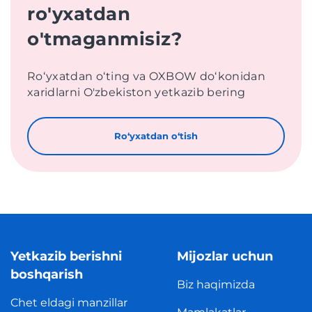
ro'yxatdan
o'tmaganmisiz?
Roʻyxatdan oʻting va OXBOW doʻkonidan
xaridlarni O'zbekiston yetkazib bering
Roʻyxatdan oʻtish
Yetkazib berishni
Mijozlar uchun
boshqarish
Biz haqimizda
Chet eldagi manzillar