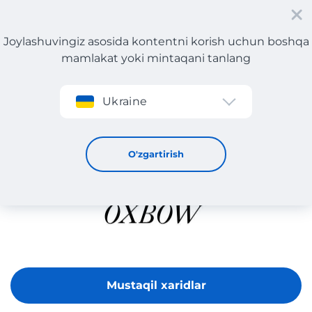
Joylashuvingiz asosida kontentni korish uchun boshqa
mamlakat yoki mintaqani tanlang
Roʻyxatdan oʻtish
Ukraine
OXBOW
O'zgartirish
Mustaqil xaridlar