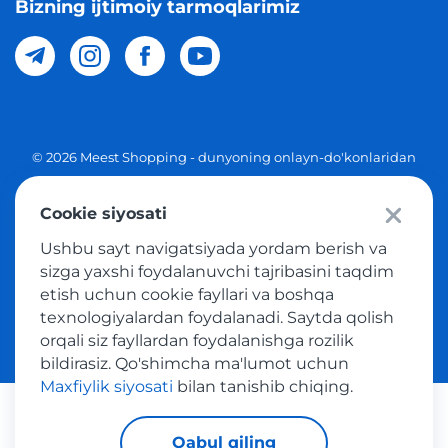
Bizning ijtimoiy tarmoqlarimiz
© 2026 Meest Shopping - dunyoning onlayn-do'konlaridan
O'zbekistonga xaridlarni yetkazib berish. Barcha huquqlar
Cookie siyosati
Maxfiylik siyosati
Ushbu sayt navigatsiyada yordam berish va
Ommaviy taklif
sizga yaxshi foydalanuvchi tajribasini taqdim
etish uchun cookie fayllari va boshqa
Tovar sotib olish xizmatidan foydalanish shartlari
texnologiyalardan foydalanadi. Saytda qolish
orqali siz fayllardan foydalanishga rozilik
bildirasiz. Qo'shimcha ma'lumot uchun
Maxfiylik siyosati
bilan tanishib chiqing.
Platijni tizimlar
Qabul qiling