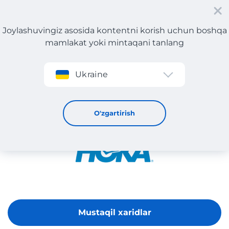
Joylashuvingiz asosida kontentni korish uchun boshqa
mamlakat yoki mintaqani tanlang
Roʻyxatdan oʻtish
Ukraine
Hoka
O'zgartirish
Mustaqil xaridlar