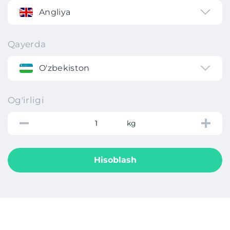
Angliya
Qayerda
O'zbekiston
Og'irligi
kg
Hisoblash