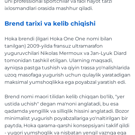
uni professional sportchilar va faol hayot tarzi
ixlosmandlari orasida mashhur qiladi.
Brend tarixi va kelib chiqishi
Hoka brendi (ilgari Hoka One One nomi bilan
tanilgan) 2009-yilda fransuz ultramarafon
yuguruvchilari Nikolas Mermoux va Jan-Lyuk Diard
tomonidan tashkil etilgan. Ularning maqsadi,
ayniqsa pastga tushish va qiyin trassa yo'nalishlarida
uzoq masofaga yugurish uchun qulaylik yaratadigan
maksimal yumshoqlikka ega poyabzal yaratish edi.
Brend nomi maori tilidan kelib chiqqan bo'lib, "yer
ustida uchish" degan ma'noni anglatadi, bu esa
qadamda yengillik va silliqlik hissini anglatadi. Bozor
minimalist yugurish poyabzallariga yo'naltirilgan bir
paytda, Hoka qarama-qarshi konsepsiyani taklif qildi
- yuqori yumshoqlik va nisbatan yengil vaznga ega