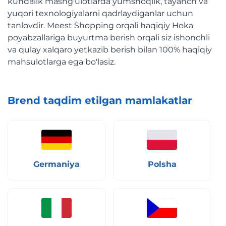
kundalik mashg'ulotlarda yumshoqlik, tayanch va
yuqori texnologiyalarni qadrlaydiganlar uchun
tanlovdir. Meest Shopping orqali haqiqiy Hoka
poyabzallariga buyurtma berish orqali siz ishonchli
va qulay xalqaro yetkazib berish bilan 100% haqiqiy
mahsulotlarga ega bo'lasiz.
Brend taqdim etilgan mamlakatlar
Germaniya
Polsha