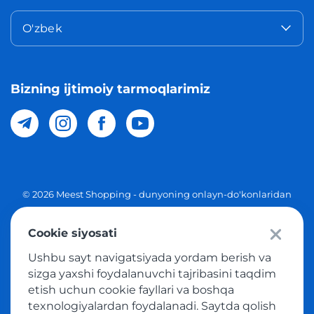
O'zbek
Bizning ijtimoiy tarmoqlarimiz
© 2026 Meest Shopping - dunyoning onlayn-do'konlaridan
O'zbekistonga xaridlarni yetkazib berish. Barcha huquqlar
Cookie siyosati
Maxfiylik siyosati
Ushbu sayt navigatsiyada yordam berish va
Ommaviy taklif
sizga yaxshi foydalanuvchi tajribasini taqdim
etish uchun cookie fayllari va boshqa
Tovar sotib olish xizmatidan foydalanish shartlari
texnologiyalardan foydalanadi. Saytda qolish