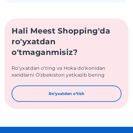
Hali Meest Shopping'da
ro'yxatdan
o'tmaganmisiz?
Roʻyxatdan oʻting va Hoka doʻkonidan
xaridlarni O'zbekiston yetkazib bering
Roʻyxatdan oʻtish