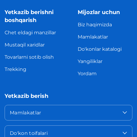
Yetkazib berishni
Mijozlar uchun
boshqarish
Biz haqimizda
Chet eldagi manzillar
Mamlakatlar
Mustaqil xaridlar
Do'konlar katalogi
Tovarlarni sotib olish
Yangiliklar
Trekking
Yordam
Yetkazib berish
Mamlakatlar
Do'kon toifalari