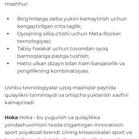
mashhur:
Bo'g'imlarga zarba yukini kamaytirish uchun
kengaytirilgan o'rta taglik;
Oyoqning silliq o'tishi uchun Meta-Rocker
texnologiyasi;
Tabiiy harakat uchun tovondan oyoq
barmoqlariga pastga tushish;
Hatto ulkan dizayn bilan ham barqarorlik va
yengillikning kombinatsiyasi.
Ushbu texnologiyalar uzoq mashqlar paytida
qulaylikni ta'minlaydi va ortiqcha yuklanish xavfini
kamaytiradi.
Hoka
Hoka - bu yugurish va qulaylikka
yondashuvimizni tezda o'zgartirgan innovatsion
sport poyabzali brendi. Uning krossovkalari sport va