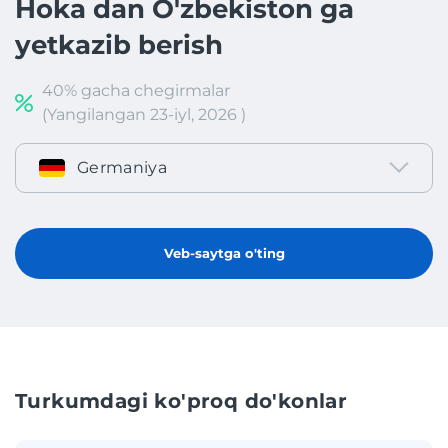
Hoka dan O'zbekiston ga
yetkazib berish
40% gacha chegirmalar
(Yangilangan 23-iyl, 2026 )
Germaniya
Veb-saytga o'ting
Turkumdagi ko'proq do'konlar