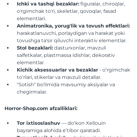
Ichki va tashqi bezaklar:
figuralar, chiroqlar,
o'rgimchak to'ri, skeletlar, qovoqlar, fasad
elementlari.
Animatronika, yorug'lik va tovush effektlari:
harakatlanuvchi, porlaydigan va harakat yoki
tovushga ta'sir qiluvchi interaktiv elementlar.
Stol bezaklari:
dasturxonlar, mavzuli
salfetkalar, plastmassa idishlar, dekorativ
elementlar.
Kichik aksessuarlar va bezaklar
- oʻrgimchak
toʻrlari, stikerlar va mavzuli detallar.
"Sotish" bo'limida mavsumiy aksiyalar va
chegirmalar.
Horror-Shop.com afzalliklari:
Tor ixtisoslashuv
— doʻkon Xellouin
bayramiga alohida eʼtibor qaratadi.