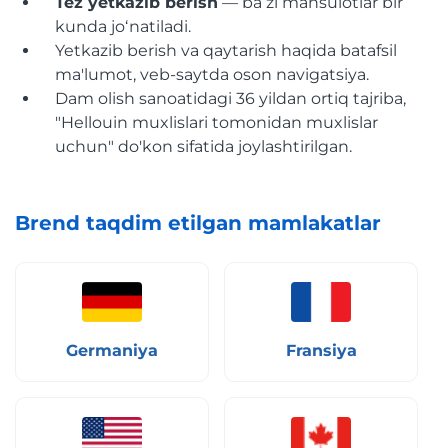
Tez yetkazib berish
— baʼzi mahsulotlar bir
kunda joʻnatiladi.
Yetkazib berish va qaytarish haqida batafsil
ma'lumot, veb-saytda oson navigatsiya.
Dam olish sanoatidagi 36 yildan ortiq tajriba,
"Hellouin muxlislari tomonidan muxlislar
uchun" do'kon sifatida joylashtirilgan.
Brend taqdim etilgan mamlakatlar
Germaniya
Fransiya