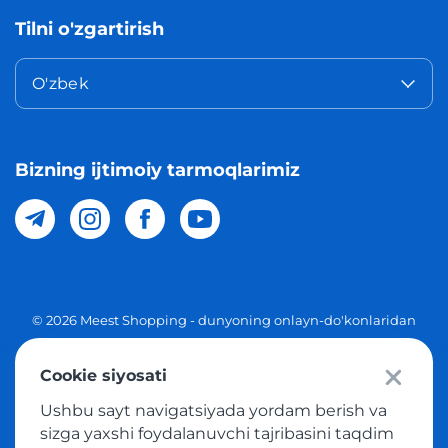
Tilni o'zgartirish
O'zbek
Bizning ijtimoiy tarmoqlarimiz
© 2026 Meest Shopping - dunyoning onlayn-do'konlaridan
O'zbekistonga xaridlarni yetkazib berish. Barcha huquqlar
Cookie siyosati
Maxfiylik siyosati
Ushbu sayt navigatsiyada yordam berish va
Ommaviy taklif
sizga yaxshi foydalanuvchi tajribasini taqdim