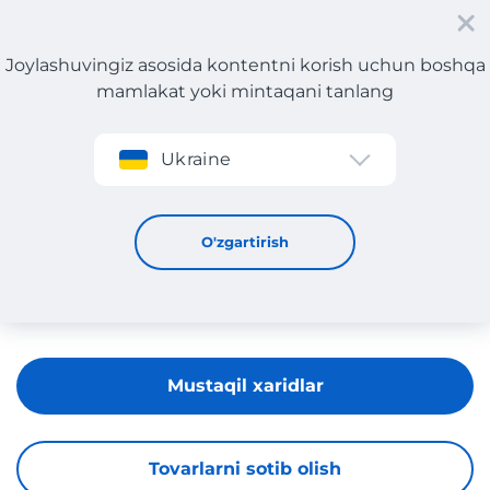
Joylashuvingiz asosida kontentni korish uchun boshqa
mamlakat yoki mintaqani tanlang
Roʻyxatdan oʻtish
Ukraine
Horror-Shop.com
O'zgartirish
Mustaqil xaridlar
Tovarlarni sotib olish