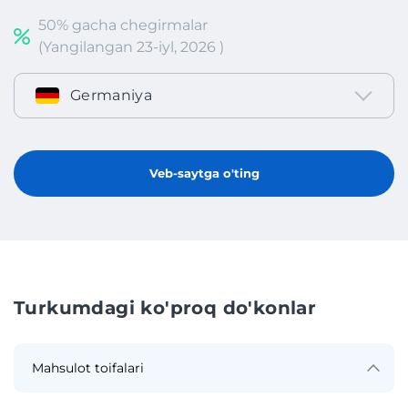
50% gacha chegirmalar
(Yangilangan 23-iyl, 2026 )
Germaniya
Veb-saytga o'ting
Turkumdagi ko'proq do'konlar