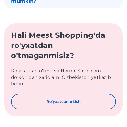
mumkin?
Hali Meest Shopping'da
ro'yxatdan
o'tmaganmisiz?
Roʻyxatdan oʻting va Horror-Shop.com
doʻkonidan xaridlarni O'zbekiston yetkazib
bering
Roʻyxatdan oʻtish