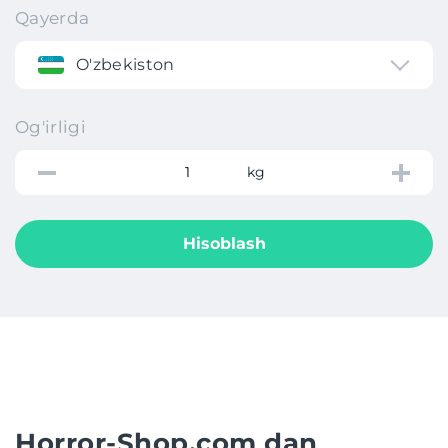
Qayerda
O'zbekiston
Og'irligi
kg
Hisoblash
Horror-Shop.com dan