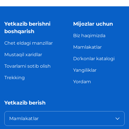
Yetkazib berishni
Mijozlar uchun
boshqarish
Biz haqimizda
Chet eldagi manzillar
Mamlakatlar
Mustaqil xaridlar
Do'konlar katalogi
Tovarlarni sotib olish
Yangiliklar
Trekking
Yordam
Yetkazib berish
Mamlakatlar