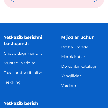
Yetkazib berishni
Mijozlar uchun
boshqarish
Biz haqimizda
Chet eldagi manzillar
Mamlakatlar
Mustaqil xaridlar
Do'konlar katalogi
Tovarlarni sotib olish
Yangiliklar
Trekking
Yordam
Yetkazib berish