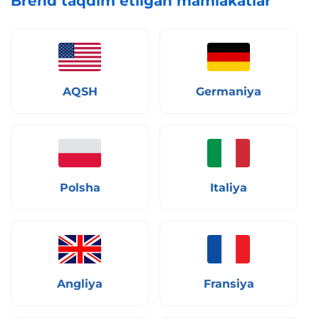
Brend taqdim etilgan mamlakatlar
AQSH
Germaniya
Polsha
Italiya
Angliya
Fransiya