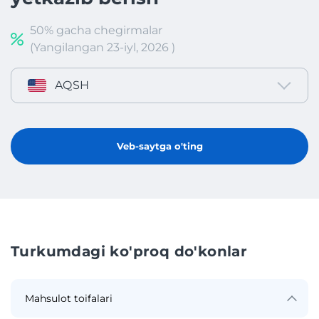
50% gacha chegirmalar
(Yangilangan 23-iyl, 2026 )
AQSH
Veb-saytga o'ting
Turkumdagi ko'proq do'konlar