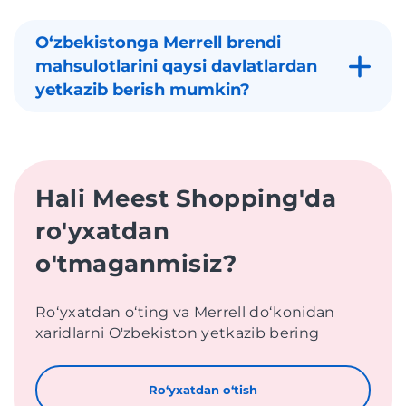
Oʻzbekistonga Merrell brendi
mahsulotlarini qaysi davlatlardan
yetkazib berish mumkin?
Hali Meest Shopping'da
ro'yxatdan
o'tmaganmisiz?
Roʻyxatdan oʻting va Merrell doʻkonidan
xaridlarni O'zbekiston yetkazib bering
Roʻyxatdan oʻtish