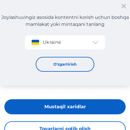
Joylashuvingiz asosida kontentni korish uchun boshqa
mamlakat yoki mintaqani tanlang
Roʻyxatdan oʻtish
Ukraine
Merrell
O'zgartirish
Mustaqil xaridlar
Tovarlarni sotib olish