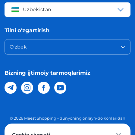
Uzbekistan
Tilni o'zgartirish
O'zbek
Bizning ijtimoiy tarmoqlarimiz
© 2026 Meest Shopping - dunyoning onlayn-do'konlaridan
O'zbekistonga xaridlarni yetkazib berish. Barcha huquqlar
Cookie siyosati