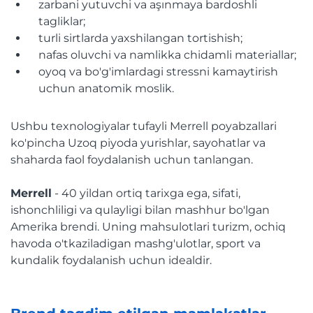
zarbani yutuvchi va aşınmaya bardoshli
tagliklar;
turli sirtlarda yaxshilangan tortishish;
nafas oluvchi va namlikka chidamli materiallar;
oyoq va bo'g'imlardagi stressni kamaytirish
uchun anatomik moslik.
Ushbu texnologiyalar tufayli Merrell poyabzallari
ko'pincha Uzoq piyoda yurishlar, sayohatlar va
shaharda faol foydalanish uchun tanlangan.
Merrell
- 40 yildan ortiq tarixga ega, sifati,
ishonchliligi va qulayligi bilan mashhur bo'lgan
Amerika brendi. Uning mahsulotlari turizm, ochiq
havoda o'tkaziladigan mashg'ulotlar, sport va
kundalik foydalanish uchun idealdir.