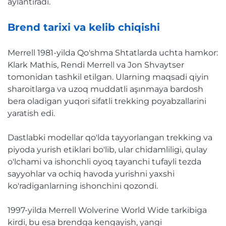
aylantiradi.
Brend tarixi va kelib chiqishi
Merrell 1981-yilda Qo'shma Shtatlarda uchta hamkor:
Klark Mathis, Rendi Merrell va Jon Shvaytser
tomonidan tashkil etilgan. Ularning maqsadi qiyin
sharoitlarga va uzoq muddatli aşınmaya bardosh
bera oladigan yuqori sifatli trekking poyabzallarini
yaratish edi.
Dastlabki modellar qo'lda tayyorlangan trekking va
piyoda yurish etiklari bo'lib, ular chidamliligi, qulay
o'lchami va ishonchli oyoq tayanchi tufayli tezda
sayyohlar va ochiq havoda yurishni yaxshi
ko'radiganlarning ishonchini qozondi.
1997-yilda Merrell Wolverine World Wide tarkibiga
kirdi, bu esa brendga kengayish, yangi