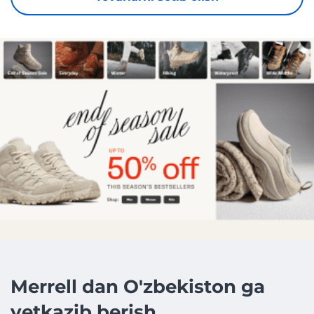
Merrell dan O'zbekiston ga
yetkazib berish