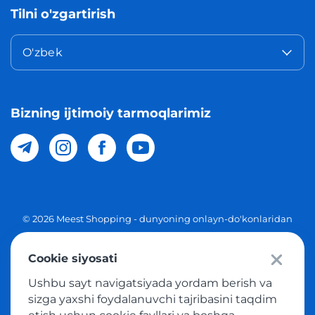
Tilni o'zgartirish
O'zbek
Bizning ijtimoiy tarmoqlarimiz
© 2026 Meest Shopping - dunyoning onlayn-do'konlaridan
O'zbekistonga xaridlarni yetkazib berish. Barcha huquqlar
Cookie siyosati
Maxfiylik siyosati
Ushbu sayt navigatsiyada yordam berish va
Ommaviy taklif
sizga yaxshi foydalanuvchi tajribasini taqdim
Tovar sotib olish xizmatidan foydalanish shartlari