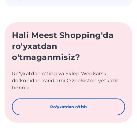
Hali Meest Shopping'da
ro'yxatdan
o'tmaganmisiz?
Roʻyxatdan oʻting va Sklep Wedkarski
doʻkonidan xaridlarni O'zbekiston yetkazib
bering
Roʻyxatdan oʻtish