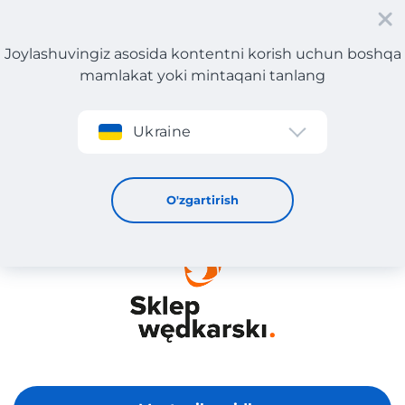
Joylashuvingiz asosida kontentni korish uchun boshqa
mamlakat yoki mintaqani tanlang
Roʻyxatdan oʻtish
Ukraine
Sklep Wedkarski
O'zgartirish