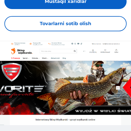
Mustaqil xaridlar
Tovarlarni sotib olish