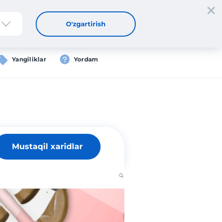
tdan oʻtish
Kirish
UZ
O'zgartirish
Yangiliklar
Yordam
Mustaqil xaridlar