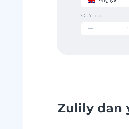
Angliya
Og'irligi
Zulily dan