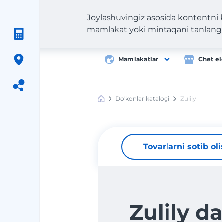
Joylashuvingiz asosida kontentni
mamlakat yoki mintaqani tanlang
Mamlakatlar
Chet el
Do'konlar katalogi
Zulily
Meest
Shopping
Tovarlarni sotib ol
Zulily d