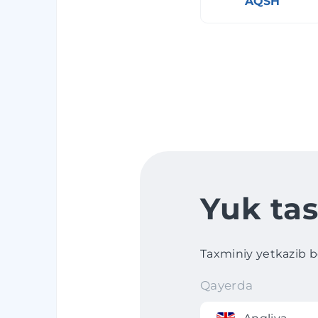
AQSH
Yuk tas
Taxminiy yetkazib ber
Qayerda