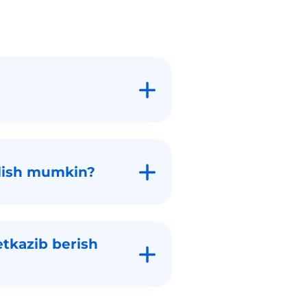
ilish mumkin?
etkazib berish