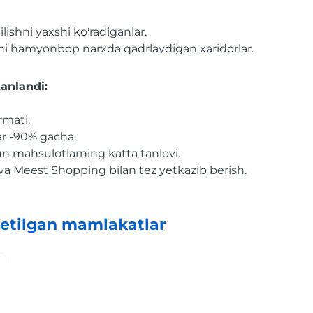
lishni yaxshi ko'radiganlar.
ni hamyonbop narxda qadrlaydigan xaridorlar.
anlandi:
rmati.
r -90% gacha.
n mahsulotlarning katta tanlovi.
va Meest Shopping bilan tez yetkazib berish.
etilgan mamlakatlar