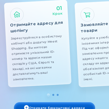
01
Крок
Отримайте адресу для
Замовляйте
шопінгу
товари
Зареєструйтеся в особистому
Купуйте в улюб
іноземних інтер
кабінеті або додатку Meest
Shopping. Ви миттєво
Під час оформ
замовлення про
отримаєте унікальний ID-
адресу нашого
номер та адреси наших
складу як адре
складів у США, Європі та
обов'язково до
Канаді, на які магазини
особистий ID-
доставлятимуть ваші
замовлення.
імені.
Отримати безкоштовні адреси