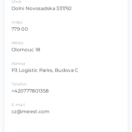
Ulice
Dolni Novosadska 337/92
Index
779 00
Město
Olomouc 18
Adresa
P3 Logistic Parks, Budova C
Тelefon
+420777801358
E-mail
cz@meest.com