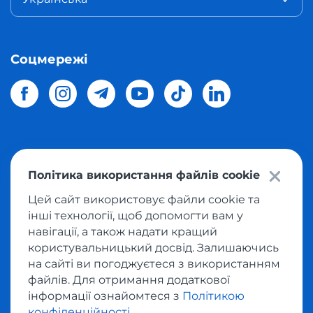
Соцмережі
© 2026 Meest Shopping
доставка покупок з інтернет-
Політика використання файлів cookie
магазинів світу в Україну.
Всі права захищені
Цей сайт використовує файли cookie та
інші технології, щоб допомогти вам у
Політика конфіденційності
навігації, а також надати кращий
Публічна оферта
користувальницький досвід. Залишаючись
Умови користування сервісом викупу товарів
на сайті ви погоджуєтеся з використанням
файлів. Для отримання додаткової
інформації ознайомтеся з
Політикою
конфіденційності
.