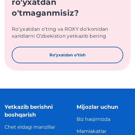
ro'yxatdan
o'tmaganmisiz?
Roʻyxatdan oʻting va ROXY doʻkonidan
xaridlarni O'zbekiston yetkazib bering
Roʻyxatdan oʻtish
Yetkazib berishni
Mijozlar uchun
boshqarish
Biz haqimizda
Chet eldagi manzillar
Mamlakatlar