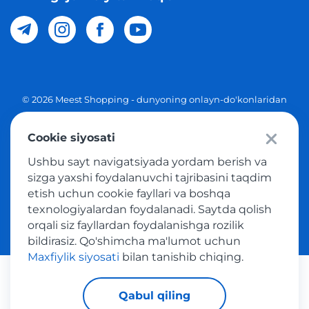
© 2026 Meest Shopping - dunyoning onlayn-do'konlaridan
O'zbekistonga xaridlarni yetkazib berish. Barcha huquqlar
Cookie siyosati
Maxfiylik siyosati
Ushbu sayt navigatsiyada yordam berish va
Ommaviy taklif
sizga yaxshi foydalanuvchi tajribasini taqdim
etish uchun cookie fayllari va boshqa
Tovar sotib olish xizmatidan foydalanish shartlari
texnologiyalardan foydalanadi. Saytda qolish
orqali siz fayllardan foydalanishga rozilik
bildirasiz. Qo'shimcha ma'lumot uchun
Maxfiylik siyosati
bilan tanishib chiqing.
Platijni tizimlar
Qabul qiling