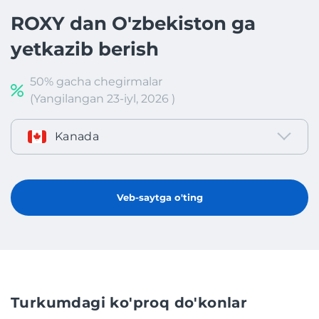
ROXY dan O'zbekiston ga
yetkazib berish
50% gacha chegirmalar
(Yangilangan 23-iyl, 2026 )
Kanada
Veb-saytga o'ting
Turkumdagi ko'proq do'konlar