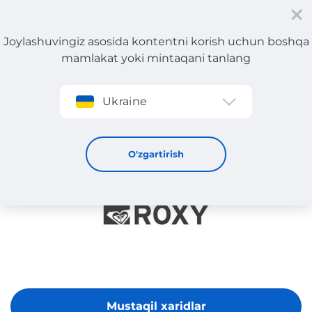
Joylashuvingiz asosida kontentni korish uchun boshqa
mamlakat yoki mintaqani tanlang
Roʻyxatdan oʻtish
Ukraine
ROXY
O'zgartirish
Mustaqil xaridlar