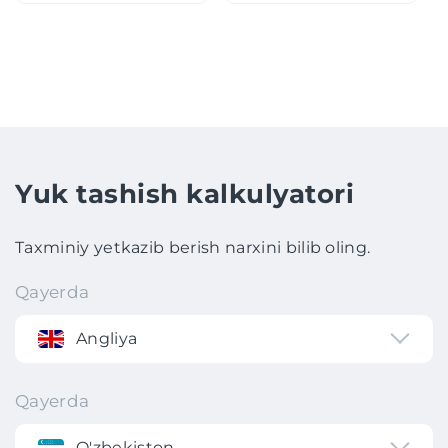
Yuk tashish kalkulyatori
Taxminiy yetkazib berish narxini bilib oling.
Qayerda
Angliya
Qayerda
O'zbekiston