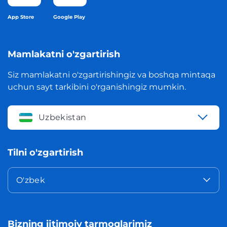
App Store
Google Play
Mamlakatni o'zgartirish
Siz mamlakatni o'zgartirishingiz va boshqa mintaqa
uchun sayt tarkibini o'rganishingiz mumkin.
Uzbekistan
Tilni o'zgartirish
O'zbek
Bizning ijtimoiy tarmoqlarimiz