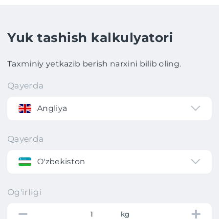
Yuk tashish kalkulyatori
Taxminiy yetkazib berish narxini bilib oling.
Qayerda
Angliya
Qayerda
O'zbekiston
Og'irligi
kg