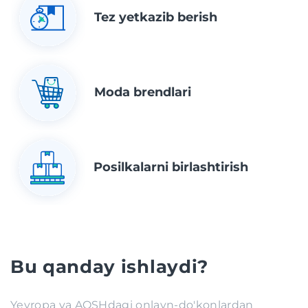
Tez yetkazib berish
Moda brendlari
Posilkalarni birlashtirish
Bu qanday ishlaydi?
Yevropa va AQSHdagi onlayn-do'konlardan