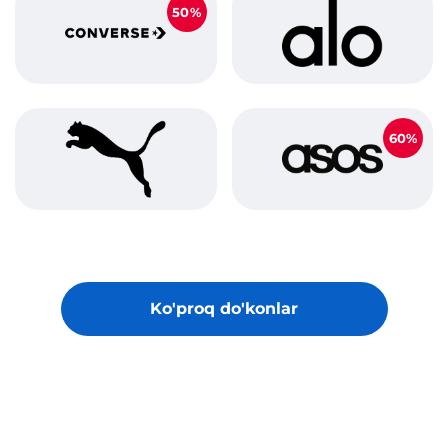
50%
60%
Ko'proq do'konlar