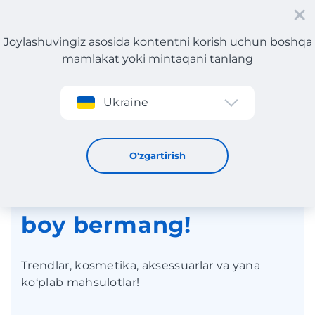
Joylashuvingiz asosida kontentni korish uchun boshqa
mamlakat yoki mintaqani tanlang
Roʻyxatdan oʻtish
Ukraine
Italiyadagi
O'zgartirish
chegirmalarni qo‘ldan
boy bermang!
Trendlar, kosmetika, aksessuarlar va yana
ko‘plab mahsulotlar!