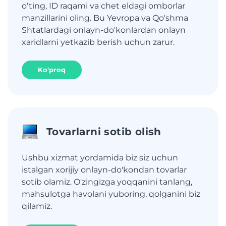
oʻting, ID raqami va chet eldagi omborlar
manzillarini oling. Bu Yevropa va Qo'shma
Shtatlardagi onlayn-do'konlardan onlayn
xaridlarni yetkazib berish uchun zarur.
Ko'proq
Tovarlarni sotib olish
Ushbu xizmat yordamida biz siz uchun
istalgan xorijiy onlayn-do'kondan tovarlar
sotib olamiz. O'zingizga yoqqanini tanlang,
mahsulotga havolani yuboring, qolganini biz
qilamiz.