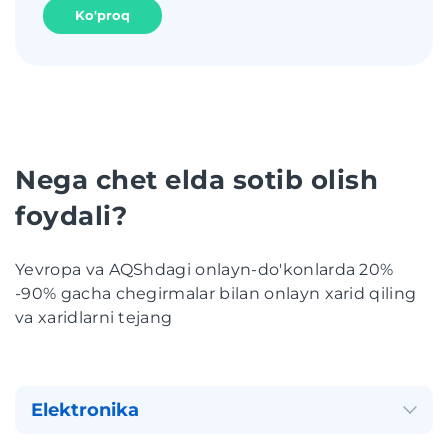
Ko'proq
Nega chet elda sotib olish
foydali?
Yevropa va AQShdagi onlayn-do'konlarda 20%
-90% gacha chegirmalar bilan onlayn xarid qiling
va xaridlarni tejang
Elektronika