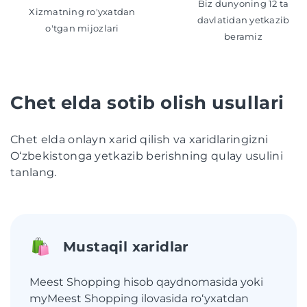
Biz dunyoning 12 ta
Xizmatning ro'yxatdan
davlatidan yetkazib
o'tgan mijozlari
beramiz
Chet elda sotib olish usullari
Chet elda onlayn xarid qilish va xaridlaringizni
O‘zbekistonga yetkazib berishning qulay usulini
tanlang.
Mustaqil xaridlar
Meest Shopping hisob qaydnomasida yoki
myMeest Shopping ilovasida roʻyxatdan