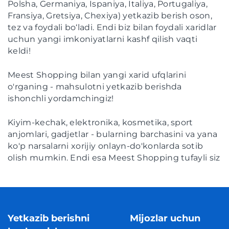
Polsha, Germaniya, Ispaniya, Italiya, Portugaliya,
Fransiya, Gretsiya, Chexiya) yetkazib berish oson,
tez va foydali bo‘ladi. Endi biz bilan foydali xaridlar
uchun yangi imkoniyatlarni kashf qilish vaqti
keldi!
Meest Shopping bilan yangi xarid ufqlarini
o'rganing - mahsulotni yetkazib berishda
ishonchli yordamchingiz!
Kiyim-kechak, elektronika, kosmetika, sport
anjomlari, gadjetlar - bularning barchasini va yana
ko'p narsalarni xorijiy onlayn-do'konlarda sotib
olish mumkin. Endi esa Meest Shopping tufayli siz
butun dunyodan mahsulotlarga buyurtma
berishingiz mumkin va biz ularni tez, xavfsiz va
arzon narxlarda bevosita manzilingizga yetkazib
beramiz!
Yetkazib berishni
Mijozlar uchun
Meest Shopping bilan siz quyidagi imkoniyatlarga