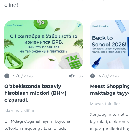
oling!
5 / 8 / 2026
56
4 / 8 / 2026
O‘zbekistonda bazaviy
Meest Shopping 
hisoblash miqdori (BHM)
maktabga tayyor
o‘zgaradi.
Maxsus takliflar
Maxsus takliflar
Xorijdagi internet-d
BHMdagi o‘zgarish ayrim bojxona
kiyimlari, elektronika,
to‘lovlari miqdoriga ta’sir qiladi.
o‘quv qurollarini buyur