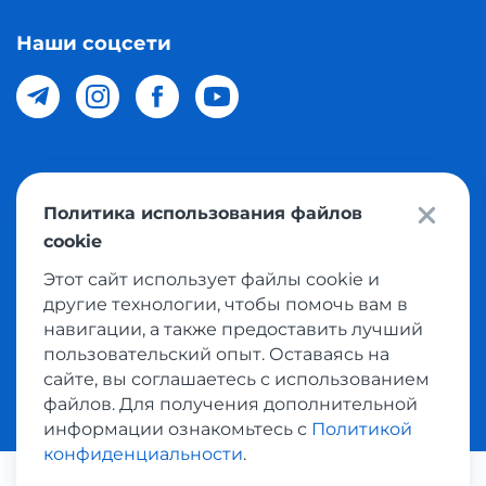
Наши соцсети
© 2026 Meest Shopping доставка покупок с интернет
Политика использования файлов
магазинов мира в Узбекистан. Все права защищены
cookie
Этот сайт использует файлы cookie и
Политика конфиденциальности
другие технологии, чтобы помочь вам в
Публичная оферта
навигации, а также предоставить лучший
пользовательский опыт. Оставаясь на
Условия использования сервисом выкупа товаров
сайте, вы соглашаетесь с использованием
файлов. Для получения дополнительной
информации ознакомьтесь с
Политикой
конфиденциальности
.