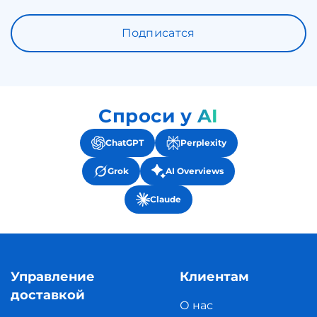
Подписатся
Спроси у AI
ChatGPT
Perplexity
Grok
AI Overviews
Claude
Управление
Клиентам
доставкой
О нас