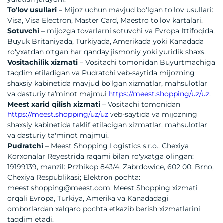
To'lov usullari
– Mijoz uchun mavjud bo'lgan to'lov usullari:
Visa, Visa Electron, Master Card, Maestro to'lov kartalari.
Sotuvchi
– mijozga tovarlarni sotuvchi va Evropa Ittifoqida,
Buyuk Britaniyada, Turkiyada, Amerikada yoki Kanadada
roʻyxatdan oʻtgan har qanday jismoniy yoki yuridik shaxs.
Vositachilik xizmati
– Vositachi tomonidan Buyurtmachiga
taqdim etiladigan va Pudratchi veb-saytida mijozning
shaxsiy kabinetida mavjud boʻlgan xizmatlar, mahsulotlar
va dasturiy taʼminot majmui
https://meest.shopping/uz/uz
.
Meest xarid qilish xizmati
– Vositachi tomonidan
https://meest.shopping/uz/uz
veb-saytida va mijozning
shaxsiy kabinetida taklif etiladigan xizmatlar, mahsulotlar
va dasturiy ta'minot majmui.
Pudratchi
– Meest Shopping Logistics s.r.o., Chexiya
Korxonalar Reyestrida raqami bilan ro'yxatga olingan:
19199139, manzil: Przhikop 843/4, Zabrdowice, 602 00, Brno,
Chexiya Respublikasi; Elektron pochta:
meest.shopping@meest.com
, Meest Shopping xizmati
orqali Evropa, Turkiya, Amerika va Kanadadagi
omborlardan xalqaro pochta etkazib berish xizmatlarini
taqdim etadi.