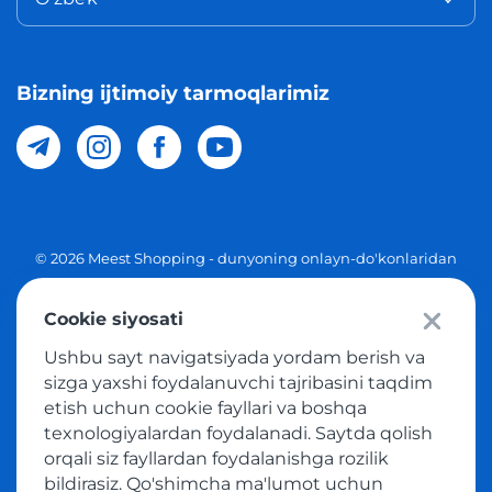
Bizning ijtimoiy tarmoqlarimiz
© 2026 Meest Shopping - dunyoning onlayn-do'konlaridan
O'zbekistonga xaridlarni yetkazib berish. Barcha huquqlar
Cookie siyosati
Maxfiylik siyosati
Ushbu sayt navigatsiyada yordam berish va
Ommaviy taklif
sizga yaxshi foydalanuvchi tajribasini taqdim
etish uchun cookie fayllari va boshqa
Tovar sotib olish xizmatidan foydalanish shartlari
texnologiyalardan foydalanadi. Saytda qolish
orqali siz fayllardan foydalanishga rozilik
bildirasiz. Qo'shimcha ma'lumot uchun