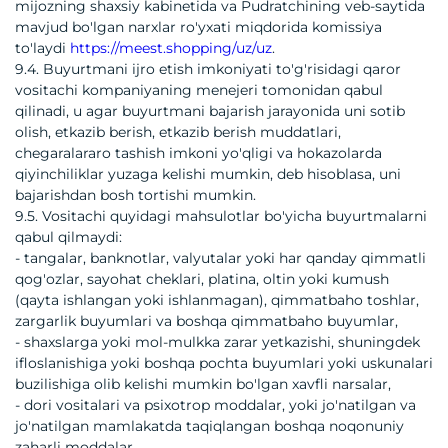
mijozning shaxsiy kabinetida va Pudratchining veb-saytida
mavjud bo'lgan narxlar ro'yxati miqdorida komissiya
to'laydi
https://meest.shopping/uz/uz
.
9.4. Buyurtmani ijro etish imkoniyati to'g'risidagi qaror
vositachi kompaniyaning menejeri tomonidan qabul
qilinadi, u agar buyurtmani bajarish jarayonida uni sotib
olish, etkazib berish, etkazib berish muddatlari,
chegaralararo tashish imkoni yo'qligi va hokazolarda
qiyinchiliklar yuzaga kelishi mumkin, deb hisoblasa, uni
bajarishdan bosh tortishi mumkin.
9.5. Vositachi quyidagi mahsulotlar bo'yicha buyurtmalarni
qabul qilmaydi:
- tangalar, banknotlar, valyutalar yoki har qanday qimmatli
qog'ozlar, sayohat cheklari, platina, oltin yoki kumush
(qayta ishlangan yoki ishlanmagan), qimmatbaho toshlar,
zargarlik buyumlari va boshqa qimmatbaho buyumlar,
- shaxslarga yoki mol-mulkka zarar yetkazishi, shuningdek
ifloslanishiga yoki boshqa pochta buyumlari yoki uskunalari
buzilishiga olib kelishi mumkin bo'lgan xavfli narsalar,
- dori vositalari va psixotrop moddalar, yoki jo'natilgan va
jo'natilgan mamlakatda taqiqlangan boshqa noqonuniy
zaharli moddalar,