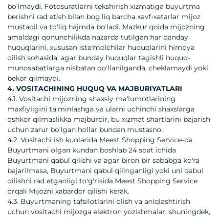
bo'lmaydi. Fotosuratlarni tekshirish xizmatiga buyurtma
berishni rad etish bilan bog'liq barcha xavf-xatarlar mijoz
mustaqil va to'liq hajmda bo'ladi. Mazkur qoida mijozning
amaldagi qonunchilikda nazarda tutilgan har qanday
huquqlarini, xususan iste'molchilar huquqlarini himoya
qilish sohasida, agar bunday huquqlar tegishli huquq-
munosabatlarga nisbatan qo'llanilganda, cheklamaydi yoki
bekor qilmaydi.
4. VOSITACHINING HUQUQ VA MAJBURIYATLARI
4.1. Vositachi mijozning shaxsiy ma'lumotlarining
maxfiyligini ta'minlashga va ularni uchinchi shaxslarga
oshkor qilmaslikka majburdir, bu xizmat shartlarini bajarish
uchun zarur bo'lgan hollar bundan mustasno.
4.2. Vositachi ish kunlarida Meest Shopping Service-da
Buyurtmani olgan kundan boshlab 24 soat ichida
Buyurtmani qabul qilishi va agar biron bir sababga ko'ra
bajarilmasa, Buyurtmani qabul qilinganligi yoki uni qabul
qilishni rad etganligi to'g'risida Meest Shopping Service
orqali Mijozni xabardor qilishi kerak.
4.3. Buyurtmaning tafsilotlarini olish va aniqlashtirish
uchun vositachi mijozga elektron yozishmalar, shuningdek,