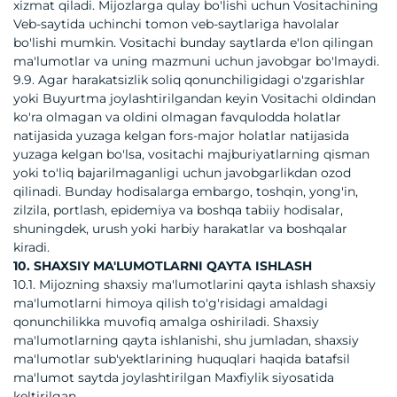
xizmat qiladi. Mijozlarga qulay bo'lishi uchun Vositachining
Veb-saytida uchinchi tomon veb-saytlariga havolalar
bo'lishi mumkin. Vositachi bunday saytlarda e'lon qilingan
ma'lumotlar va uning mazmuni uchun javobgar bo'lmaydi.
9.9. Agar harakatsizlik soliq qonunchiligidagi o'zgarishlar
yoki Buyurtma joylashtirilgandan keyin Vositachi oldindan
ko'ra olmagan va oldini olmagan favqulodda holatlar
natijasida yuzaga kelgan fors-major holatlar natijasida
yuzaga kelgan bo'lsa, vositachi majburiyatlarning qisman
yoki to'liq bajarilmaganligi uchun javobgarlikdan ozod
qilinadi. Bunday hodisalarga embargo, toshqin, yong'in,
zilzila, portlash, epidemiya va boshqa tabiiy hodisalar,
shuningdek, urush yoki harbiy harakatlar va boshqalar
kiradi.
10. SHAXSIY MA'LUMOTLARNI QAYTA ISHLASH
10.1. Mijozning shaxsiy ma'lumotlarini qayta ishlash shaxsiy
ma'lumotlarni himoya qilish to'g'risidagi amaldagi
qonunchilikka muvofiq amalga oshiriladi. Shaxsiy
ma'lumotlarning qayta ishlanishi, shu jumladan, shaxsiy
ma'lumotlar sub'yektlarining huquqlari haqida batafsil
ma'lumot saytda joylashtirilgan Maxfiylik siyosatida
keltirilgan.