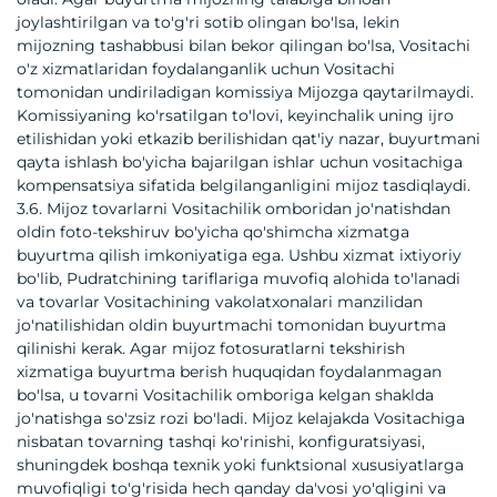
joylashtirilgan va to'g'ri sotib olingan bo'lsa, lekin
mijozning tashabbusi bilan bekor qilingan bo'lsa, Vositachi
o'z xizmatlaridan foydalanganlik uchun Vositachi
tomonidan undiriladigan komissiya Mijozga qaytarilmaydi.
Komissiyaning ko'rsatilgan to'lovi, keyinchalik uning ijro
etilishidan yoki etkazib berilishidan qat'iy nazar, buyurtmani
qayta ishlash bo'yicha bajarilgan ishlar uchun vositachiga
kompensatsiya sifatida belgilanganligini mijoz tasdiqlaydi.
3.6. Mijoz tovarlarni Vositachilik omboridan jo'natishdan
oldin foto-tekshiruv bo'yicha qo'shimcha xizmatga
buyurtma qilish imkoniyatiga ega. Ushbu xizmat ixtiyoriy
bo'lib, Pudratchining tariflariga muvofiq alohida to'lanadi
va tovarlar Vositachining vakolatxonalari manzilidan
jo'natilishidan oldin buyurtmachi tomonidan buyurtma
qilinishi kerak. Agar mijoz fotosuratlarni tekshirish
xizmatiga buyurtma berish huquqidan foydalanmagan
bo'lsa, u tovarni Vositachilik omboriga kelgan shaklda
jo'natishga so'zsiz rozi bo'ladi. Mijoz kelajakda Vositachiga
nisbatan tovarning tashqi ko'rinishi, konfiguratsiyasi,
shuningdek boshqa texnik yoki funktsional xususiyatlarga
muvofiqligi to'g'risida hech qanday da'vosi yo'qligini va