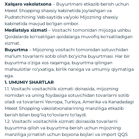
Xalqaro vakolatxona
– Buyurtmani etkazib berish uchun
Meest Shopping shaxsiy kabinetida joylashgan va
Pudratchining Veb-saytida va/yoki Mijozning shaxsiy
kabinetida mavjud bo'lgan ombor.
Mediatsiya xizmati
– Vositachi tomonidan mijozga ushbu
Qoidalarda ko'rsatilgan qoidalarga muvofiq ko'rsatiladigan
xizmat.
Buyurtma
– Mijozning vositachi tomonidan sotuvchidan
ma'lum tovarlarni sotib olish bo'yicha buyurtmasi. Har bir
buyurtma o'ziga xos raqamga, buyurtma qilingan
mahsulotlar ro'yxatiga, birlik narxiga va umumiy qiymatiga
ega.
1. UMUMIY SHARTLAR
1.1. Vositachi vositachilik xizmati doirasida, mijozning
nomidan va uning foydasiga sotuvchidan tovarlarni sotib
oladi va tovarlarni Yevropa, Turkiya, Amerika va Kanadadagi
Meest Shopping vakolatxonalarining manziliga etkazib
berish bilan bog'liq to'lovlarni to'laydi.
1.2. Vositachi vositachilik xizmati doirasida tovarlarni
buyurtma qilish va buyurtma berish uchun mijozning
manziliga jo'natish uchun bojxona bojlari va import QQS