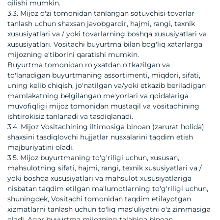
qilishi mumkin.
3.3. Mijoz o'zi tomonidan tanlangan sotuvchisi tovarlar
tanlash uchun shaxsan javobgardir, hajmi, rangi, texnik
xususiyatlari va / yoki tovarlarning boshqa xususiyatlari va
xususiyatlari. Vositachi buyurtma bilan bog'liq xatarlarga
mijozning e'tiborini qaratishi mumkin.
Buyurtma tomonidan ro'yxatdan o'tkazilgan va
to'lanadigan buyurtmaning assortimenti, miqdori, sifati,
uning kelib chiqish, jo'natilgan va/yoki etkazib beriladigan
mamlakatning belgilangan me'yorlari va qoidalariga
muvofiqligi mijoz tomonidan mustaqil va vositachining
ishtirokisiz tanlanadi va tasdiqlanadi.
3.4. Mijoz Vositachining iltimosiga binoan (zarurat holida)
shaxsini tasdiqlovchi hujjatlar nusxalarini taqdim etish
majburiyatini oladi.
3.5. Mijoz buyurtmaning to'g'riligi uchun, xususan,
mahsulotning sifati, hajmi, rangi, texnik xususiyatlari va /
yoki boshqa xususiyatlari va mahsulot xususiyatlariga
nisbatan taqdim etilgan ma'lumotlarning to'g'riligi uchun,
shuningdek, Vositachi tomonidan taqdim etilayotgan
xizmatlarni tanlash uchun to'liq mas'uliyatni o'z zimmasiga
oladi. Agar buyurtma mijozning talabiga binoan