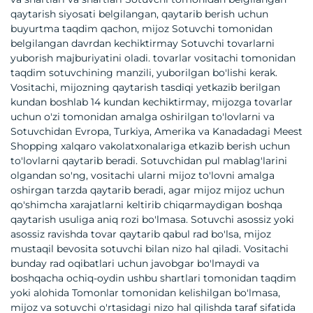
qaytarish siyosati belgilangan, qaytarib berish uchun
buyurtma taqdim qachon, mijoz Sotuvchi tomonidan
belgilangan davrdan kechiktirmay Sotuvchi tovarlarni
yuborish majburiyatini oladi. tovarlar vositachi tomonidan
taqdim sotuvchining manzili, yuborilgan bo'lishi kerak.
Vositachi, mijozning qaytarish tasdiqi yetkazib berilgan
kundan boshlab 14 kundan kechiktirmay, mijozga tovarlar
uchun o'zi tomonidan amalga oshirilgan to'lovlarni va
Sotuvchidan Evropa, Turkiya, Amerika va Kanadadagi Meest
Shopping xalqaro vakolatxonalariga etkazib berish uchun
to'lovlarni qaytarib beradi. Sotuvchidan pul mablag'larini
olgandan so'ng, vositachi ularni mijoz to'lovni amalga
oshirgan tarzda qaytarib beradi, agar mijoz mijoz uchun
qo'shimcha xarajatlarni keltirib chiqarmaydigan boshqa
qaytarish usuliga aniq rozi bo'lmasa. Sotuvchi asossiz yoki
asossiz ravishda tovar qaytarib qabul rad bo'lsa, mijoz
mustaqil bevosita sotuvchi bilan nizo hal qiladi. Vositachi
bunday rad oqibatlari uchun javobgar bo'lmaydi va
boshqacha ochiq-oydin ushbu shartlari tomonidan taqdim
yoki alohida Tomonlar tomonidan kelishilgan bo'lmasa,
mijoz va sotuvchi o'rtasidagi nizo hal qilishda taraf sifatida