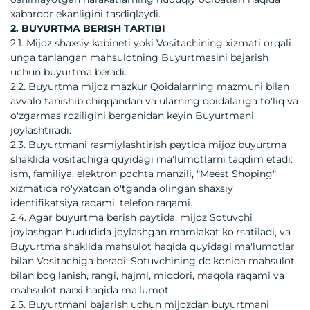
xabardor ekanligini tasdiqlaydi.
2. BUYURTMA BERISH TARTIBI
2.1. Mijoz shaxsiy kabineti yoki Vositachining xizmati orqali
unga tanlangan mahsulotning Buyurtmasini bajarish
uchun buyurtma beradi.
2.2. Buyurtma mijoz mazkur Qoidalarning mazmuni bilan
avvalo tanishib chiqqandan va ularning qoidalariga to'liq va
o'zgarmas roziligini berganidan keyin Buyurtmani
joylashtiradi.
2.3. Buyurtmani rasmiylashtirish paytida mijoz buyurtma
shaklida vositachiga quyidagi ma'lumotlarni taqdim etadi:
ism, familiya, elektron pochta manzili, "Meest Shoping"
xizmatida ro'yxatdan o'tganda olingan shaxsiy
identifikatsiya raqami, telefon raqami.
2.4. Agar buyurtma berish paytida, mijoz Sotuvchi
joylashgan hududida joylashgan mamlakat ko'rsatiladi, va
Buyurtma shaklida mahsulot haqida quyidagi ma'lumotlar
bilan Vositachiga beradi: Sotuvchining do'konida mahsulot
bilan bog'lanish, rangi, hajmi, miqdori, maqola raqami va
mahsulot narxi haqida ma'lumot.
2.5. Buyurtmani bajarish uchun mijozdan buyurtmani