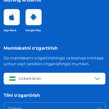
Bizning arizamiz
App Store
Google Play
Mamlakatni o'zgartirish
Siz mamlakatni o'zgartirishingiz va boshqa mintaqa
uchun sayt tarkibini o'rganishingiz mumkin.
Uzbekistan
Tilni o'zgartirish
O'zbek