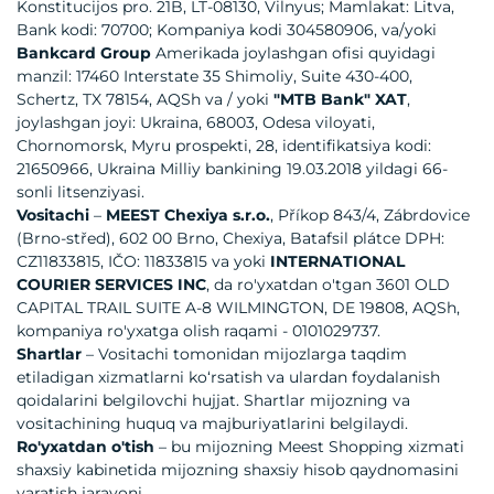
Konstitucijos pro. 21B, LT-08130, Vilnyus; Mamlakat: Litva,
Bank kodi: 70700; Kompaniya kodi 304580906, va/yoki
Bankcard Group
Amerikada joylashgan ofisi quyidagi
manzil: 17460 Interstate 35 Shimoliy, Suite 430-400,
Schertz, TX 78154, AQSh va / yoki
"MTB Bank" XAT
,
joylashgan joyi: Ukraina, 68003, Odesa viloyati,
Chornomorsk, Myru prospekti, 28, identifikatsiya kodi:
21650966, Ukraina Milliy bankining 19.03.2018 yildagi 66-
sonli litsenziyasi.
Vositachi
–
MEEST Chexiya s.r.o.
, Příkop 843/4, Zábrdovice
(Brno-střed), 602 00 Brno, Chexiya, Batafsil plátce DPH:
CZ11833815, IČO: 11833815 va yoki
INTERNATIONAL
COURIER SERVICES INC
, da ro'yxatdan o'tgan 3601 OLD
CAPITAL TRAIL SUITE A-8 WILMINGTON, DE 19808, AQSh,
kompaniya ro'yxatga olish raqami - 0101029737.
Shartlar
– Vositachi tomonidan mijozlarga taqdim
etiladigan xizmatlarni koʻrsatish va ulardan foydalanish
qoidalarini belgilovchi hujjat. Shartlar mijozning va
vositachining huquq va majburiyatlarini belgilaydi.
Ro'yxatdan o'tish
– bu mijozning Meest Shopping xizmati
shaxsiy kabinetida mijozning shaxsiy hisob qaydnomasini
yaratish jarayoni.