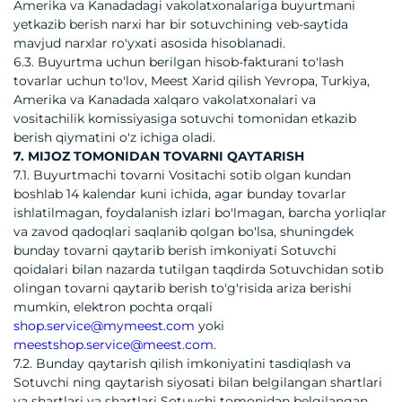
Amerika va Kanadadagi vakolatxonalariga buyurtmani
yetkazib berish narxi har bir sotuvchining veb-saytida
mavjud narxlar ro'yxati asosida hisoblanadi.
6.3. Buyurtma uchun berilgan hisob-fakturani to'lash
tovarlar uchun to'lov, Meest Xarid qilish Yevropa, Turkiya,
Amerika va Kanadada xalqaro vakolatxonalari va
vositachilik komissiyasiga sotuvchi tomonidan etkazib
berish qiymatini o'z ichiga oladi.
7. MIJOZ TOMONIDAN TOVARNI QAYTARISH
7.1. Buyurtmachi tovarni Vositachi sotib olgan kundan
boshlab 14 kalendar kuni ichida, agar bunday tovarlar
ishlatilmagan, foydalanish izlari bo'lmagan, barcha yorliqlar
va zavod qadoqlari saqlanib qolgan bo'lsa, shuningdek
bunday tovarni qaytarib berish imkoniyati Sotuvchi
qoidalari bilan nazarda tutilgan taqdirda Sotuvchidan sotib
olingan tovarni qaytarib berish to'g'risida ariza berishi
mumkin, elektron pochta orqali
shop.service@mymeest.com
yoki
meestshop.service@meest.com
.
7.2. Bunday qaytarish qilish imkoniyatini tasdiqlash va
Sotuvchi ning qaytarish siyosati bilan belgilangan shartlari
va shartlari va shartlari Sotuvchi tomonidan belgilangan