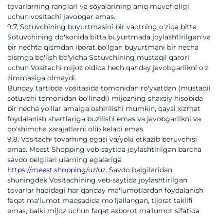
tovarlarning ranglari va soyalarining aniq muvofiqligi
uchun vositachi javobgar emas.
9.7. Sotuvchining buyurtmasini bir vaqtning o'zida bitta
Sotuvchining do'konida bitta buyurtmada joylashtirilgan va
bir nechta qismdan iborat bo'lgan buyurtmani bir necha
qismga bo'lish bo'yicha Sotuvchining mustaqil qarori
uchun Vositachi mijoz oldida hech qanday javobgarlikni o'z
zimmasiga olmaydi.
Bunday tartibda vositasida tomonidan ro'yxatdan (mustaqil
sotuvchi tomonidan bo'linadi) mijozning shaxsiy hisobida
bir necha yo'llar amalga oshirilishi mumkin, qaysi xizmat
foydalanish shartlariga buzilishi emas va javobgarlikni va
qo'shimcha xarajatlarni olib keladi emas.
9.8. Vositachi tovarning egasi va/yoki etkazib beruvchisi
emas. Meest Shopping veb-saytida joylashtirilgan barcha
savdo belgilari ularning egalariga
https://meest.shopping/uz/uz
. Savdo belgilaridan,
shuningdek Vositachining veb-saytida joylashtirilgan
tovarlar haqidagi har qanday ma'lumotlardan foydalanish
faqat ma'lumot maqsadida mo'ljallangan, tijorat taklifi
emas, balki mijoz uchun faqat axborot ma'lumot sifatida