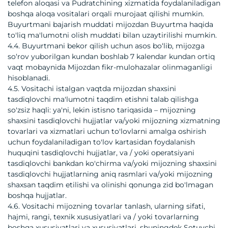
telefon aloqasi va Pudratchining xizmatida foydalaniladigan
boshqa aloqa vositalari orqali murojaat qilishi mumkin.
Buyurtmani bajarish muddati mijozdan Buyurtma haqida
to'liq ma'lumotni olish muddati bilan uzaytirilishi mumkin.
4.4. Buyurtmani bekor qilish uchun asos boʻlib, mijozga
soʻrov yuborilgan kundan boshlab 7 kalendar kundan ortiq
vaqt mobaynida Mijozdan fikr-mulohazalar olinmaganligi
hisoblanadi.
4.5. Vositachi istalgan vaqtda mijozdan shaxsini
tasdiqlovchi ma'lumotni taqdim etishni talab qilishga
so'zsiz haqli: ya'ni, lekin istisno tariqasida – mijozning
shaxsini tasdiqlovchi hujjatlar va/yoki mijozning xizmatning
tovarlari va xizmatlari uchun to'lovlarni amalga oshirish
uchun foydalaniladigan to'lov kartasidan foydalanish
huquqini tasdiqlovchi hujjatlar, va / yoki operatsiyani
tasdiqlovchi bankdan ko'chirma va/yoki mijozning shaxsini
tasdiqlovchi hujjatlarning aniq rasmlari va/yoki mijozning
shaxsan taqdim etilishi va olinishi qonunga zid bo'lmagan
boshqa hujjatlar.
4.6. Vositachi mijozning tovarlar tanlash, ularning sifati,
hajmi, rangi, texnik xususiyatlari va / yoki tovarlarning
boshqa xususiyatlari va xususiyatlari, shuningdek Sotuvchi