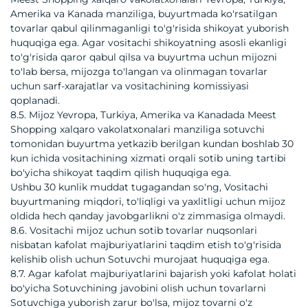
Amerika va Kanada manziliga, buyurtmada ko'rsatilgan
tovarlar qabul qilinmaganligi to'g'risida shikoyat yuborish
huquqiga ega. Agar vositachi shikoyatning asosli ekanligi
to'g'risida qaror qabul qilsa va buyurtma uchun mijozni
to'lab bersa, mijozga to'langan va olinmagan tovarlar
uchun sarf-xarajatlar va vositachining komissiyasi
qoplanadi.
8.5. Mijoz Yevropa, Turkiya, Amerika va Kanadada Meest
Shopping xalqaro vakolatxonalari manziliga sotuvchi
tomonidan buyurtma yetkazib berilgan kundan boshlab 30
kun ichida vositachining xizmati orqali sotib uning tartibi
bo'yicha shikoyat taqdim qilish huquqiga ega.
Ushbu 30 kunlik muddat tugagandan so'ng, Vositachi
buyurtmaning miqdori, to'liqligi va yaxlitligi uchun mijoz
oldida hech qanday javobgarlikni o'z zimmasiga olmaydi.
8.6. Vositachi mijoz uchun sotib tovarlar nuqsonlari
nisbatan kafolat majburiyatlarini taqdim etish to'g'risida
kelishib olish uchun Sotuvchi murojaat huquqiga ega.
8.7. Agar kafolat majburiyatlarini bajarish yoki kafolat holati
bo'yicha Sotuvchining javobini olish uchun tovarlarni
Sotuvchiga yuborish zarur bo'lsa, mijoz tovarni o'z