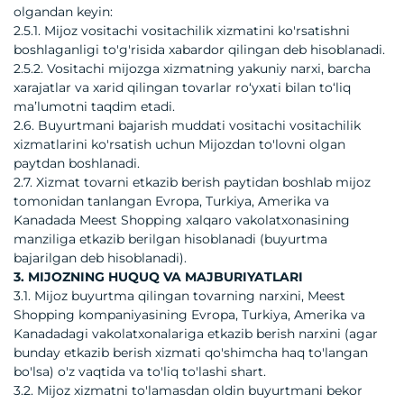
olgandan keyin:
2.5.1. Mijoz vositachi vositachilik xizmatini ko'rsatishni
boshlaganligi to'g'risida xabardor qilingan deb hisoblanadi.
2.5.2. Vositachi mijozga xizmatning yakuniy narxi, barcha
xarajatlar va xarid qilingan tovarlar roʻyxati bilan toʻliq
maʼlumotni taqdim etadi.
2.6. Buyurtmani bajarish muddati vositachi vositachilik
xizmatlarini ko'rsatish uchun Mijozdan to'lovni olgan
paytdan boshlanadi.
2.7. Xizmat tovarni etkazib berish paytidan boshlab mijoz
tomonidan tanlangan Evropa, Turkiya, Amerika va
Kanadada Meest Shopping xalqaro vakolatxonasining
manziliga etkazib berilgan hisoblanadi (buyurtma
bajarilgan deb hisoblanadi).
3. MIJOZNING HUQUQ VA MAJBURIYATLARI
3.1. Mijoz buyurtma qilingan tovarning narxini, Meest
Shopping kompaniyasining Evropa, Turkiya, Amerika va
Kanadadagi vakolatxonalariga etkazib berish narxini (agar
bunday etkazib berish xizmati qo'shimcha haq to'langan
bo'lsa) o'z vaqtida va to'liq to'lashi shart.
3.2. Mijoz xizmatni to'lamasdan oldin buyurtmani bekor