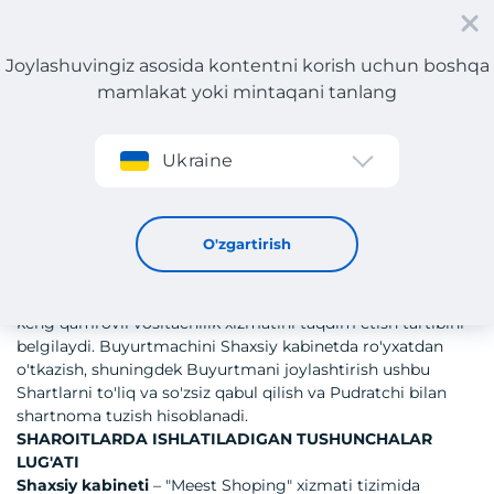
Joylashuvingiz asosida kontentni korish uchun boshqa
mamlakat yoki mintaqani tanlang
Roʻyxatdan oʻtish
TOVAR SOTIB OLISH XIZMATIDAN FOYDALANISH
Ukraine
SHARTLARI
TOVAR SOTIB OLISH XIZMATIDAN FOYDALANISH
SHARTLARI
O'zgartirish
Ushbu shartlar Pudratchi sifatida faoliyat ko'rsatadigan
Meest Shopping Logistics s.r.o. tomonidan taqdim etiladi
va mijozga sotuvchilardan tovarlarni sotib olish uchun
keng qamrovli vositachilik xizmatini taqdim etish tartibini
belgilaydi. Buyurtmachini Shaxsiy kabinetda ro'yxatdan
o'tkazish, shuningdek Buyurtmani joylashtirish ushbu
Shartlarni to'liq va so'zsiz qabul qilish va Pudratchi bilan
shartnoma tuzish hisoblanadi.
SHAROITLARDA ISHLATILADIGAN TUSHUNCHALAR
LUG'ATI
Shaxsiy kabineti
– "Meest Shoping" xizmati tizimida