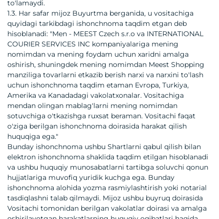
to'lamaydi.
1.3. Har safar mijoz Buyurtma berganida, u vositachiga
quyidagi tarkibdagi ishonchnoma taqdim etgan deb
hisoblanadi: "Men - MEEST Czech s.r.o va INTERNATIONAL
COURIER SERVICES INC kompaniyalariga mening
nomimdan va mening foydam uchun xaridni amalga
oshirish, shuningdek mening nomimdan Meest Shopping
manziliga tovarlarni etkazib berish narxi va narxini to'lash
uchun ishonchnoma taqdim etaman Evropa, Turkiya,
Amerika va Kanadadagi vakolatxonalar. Vositachiga
mendan olingan mablag'larni mening nomimdan
sotuvchiga o'tkazishga ruxsat beraman. Vositachi faqat
o'ziga berilgan ishonchnoma doirasida harakat qilish
huquqiga ega."
Bunday ishonchnoma ushbu Shartlarni qabul qilish bilan
elektron ishonchnoma shaklida taqdim etilgan hisoblanadi
va ushbu huquqiy munosabatlarni tartibga soluvchi qonun
hujjatlariga muvofiq yuridik kuchga ega. Bunday
ishonchnoma alohida yozma rasmiylashtirish yoki notarial
tasdiqlashni talab qilmaydi. Mijoz ushbu buyruq doirasida
Vositachi tomonidan berilgan vakolatlar doirasi va amalga
oshirilayotgan harakatlarning huquqiy oqibatlari haqida