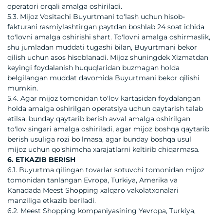
operatori orqali amalga oshiriladi.
5.3. Mijoz Vositachi Buyurtmani to'lash uchun hisob-
fakturani rasmiylashtirgan paytdan boshlab 24 soat ichida
to'lovni amalga oshirishi shart. To'lovni amalga oshirmaslik,
shu jumladan muddati tugashi bilan, Buyurtmani bekor
qilish uchun asos hisoblanadi. Mijoz shuningdek Xizmatdan
keyingi foydalanish huquqlaridan buzmagan holda
belgilangan muddat davomida Buyurtmani bekor qilishi
mumkin.
5.4. Agar mijoz tomonidan to'lov kartasidan foydalangan
holda amalga oshirilgan operatsiya uchun qaytarish talab
etilsa, bunday qaytarib berish avval amalga oshirilgan
to'lov singari amalga oshiriladi, agar mijoz boshqa qaytarib
berish usuliga rozi bo'lmasa, agar bunday boshqa usul
mijoz uchun qo'shimcha xarajatlarni keltirib chiqarmasa.
6. ETKAZIB BERISH
6.1. Buyurtma qilingan tovarlar sotuvchi tomonidan mijoz
tomonidan tanlangan Evropa, Turkiya, Amerika va
Kanadada Meest Shopping xalqaro vakolatxonalari
manziliga etkazib beriladi.
6.2. Meest Shopping kompaniyasining Yevropa, Turkiya,