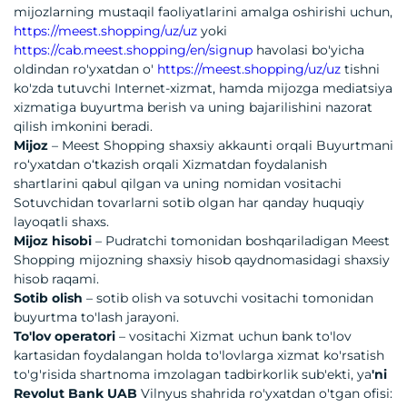
mijozlarning mustaqil faoliyatlarini amalga oshirishi uchun,
https://meest.shopping/uz/uz
yoki
https://cab.meest.shopping/en/signup
havolasi bo'yicha
oldindan ro'yxatdan o'
https://meest.shopping/uz/uz
tishni
ko'zda tutuvchi Internet-xizmat, hamda mijozga mediatsiya
xizmatiga buyurtma berish va uning bajarilishini nazorat
qilish imkonini beradi.
Mijoz
– Meest Shopping shaxsiy akkaunti orqali Buyurtmani
roʻyxatdan oʻtkazish orqali Xizmatdan foydalanish
shartlarini qabul qilgan va uning nomidan vositachi
Sotuvchidan tovarlarni sotib olgan har qanday huquqiy
layoqatli shaxs.
Mijoz hisobi
– Pudratchi tomonidan boshqariladigan Meest
Shopping mijozning shaxsiy hisob qaydnomasidagi shaxsiy
hisob raqami.
Sotib olish
– sotib olish va sotuvchi vositachi tomonidan
buyurtma to'lash jarayoni.
To'lov operatori
– vositachi Xizmat uchun bank to'lov
kartasidan foydalangan holda to'lovlarga xizmat ko'rsatish
to'g'risida shartnoma imzolagan tadbirkorlik sub'ekti, ya
'ni
Revolut Bank UAB
Vilnyus shahrida ro'yxatdan o'tgan ofisi: