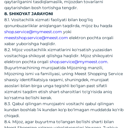
qaytarilganini tasdiqlamaslik, mijozdan tovarlarni
qaytarishdan bosh tortishga tengdir.
8. SHIKOYAT JARAYONI
8.1. Vositachilik xizmati faoliyati bilan bog'liq
qonunbuzarliklar aniqlangan taqdirda, mijoz bu haqda
shop.service@mymeest.com
yoki
meestshop.service@meest.com
elektron pochta orqali
xabar yuborishga haqlidir.
8.2. Mijoz vositachilik xizmatlarini ko'rsatish yuzasidan
vositachiga shikoyat qilishga haqlidir. Mijoz shikoyatni
elektron pochta orqali
shop.service@mymeest.com
.
Buyurtmachining murojaatida Mijozning manzili,
Mijozning ismi va familiyasi, uning Meest Shopping Service
shaxsiy identifikatsiya raqami, shuningdek, murojaat
asoslari bilan birga unga tegishli bo'lgan past sifatli
xizmatni taqdim etish shart-sharoitlari to'g'risida aniq
ko'rsatma bo'lishi kerak.
8.3. Qabul qilingan murojaatni vositachi qabul qilingan
kundan boshlab 14 kundan ko'p bo'lmagan muddatda ko'rib
chiqadi.
8.4. Mijoz, agar buyurtma to'langan bo'lishi sharti bilan
Meest Shopping xalqaro vakolatxonalari Yevropa, Turkiya,