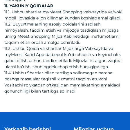
11. YAKUNIY QOIDALAR
11.1. Ushbu shartlar myMeest Shopping veb-saytida va/yoki
mobil ilovasida e'lon qilingan kundan boshlab amal qiladi.
11.2. Buyurtmalarning asosiy qoidalarini saqlash,
himoyalash, taqdim etish va mijozga tasdiqlash mijozga
uning Meest Shopping Mijoz Kabinetidagi ma'lumotlarni
taqdim etish orqali amalga oshiriladi.
11.3. Ushbu Qoida va shartlar Mijozlarga Veb-saytda va
myMeest Xarid App-da bepul koʻrib chiqish va keyinchalik
qabul qilish uchun taqdim etiladi. Mijozlar istalgan vaqtda
ularni koʻrish, shuningdek chop etish huquqiga ega.
11.4. Ushbu Shartlar bilan tartibga solinmagan barcha
boshqa masalalar tegishli xizmatni taqdim etuvchi
Vositachi ro'yxatdan o'tkazilgan mamlakatning amaldagi
qonunchiligi bilan tartibga solinadi.
Yetkazib berishni
Mijozlar uchun