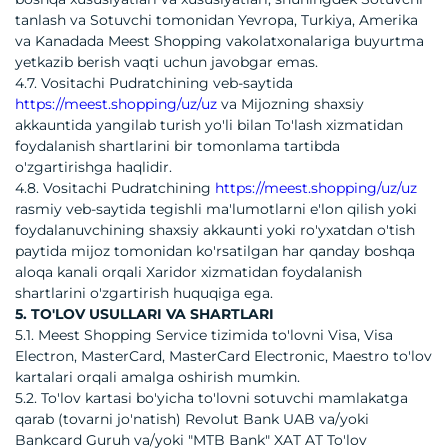
tanlash va Sotuvchi tomonidan Yevropa, Turkiya, Amerika
va Kanadada Meest Shopping vakolatxonalariga buyurtma
yetkazib berish vaqti uchun javobgar emas.
4.7. Vositachi Pudratchining veb-saytida
https://meest.shopping/uz/uz
va Mijozning shaxsiy
akkauntida yangilab turish yo'li bilan To'lash xizmatidan
foydalanish shartlarini bir tomonlama tartibda
o'zgartirishga haqlidir.
4.8. Vositachi Pudratchining
https://meest.shopping/uz/uz
rasmiy veb-saytida tegishli ma'lumotlarni e'lon qilish yoki
foydalanuvchining shaxsiy akkaunti yoki ro'yxatdan o'tish
paytida mijoz tomonidan ko'rsatilgan har qanday boshqa
aloqa kanali orqali Xaridor xizmatidan foydalanish
shartlarini o'zgartirish huquqiga ega.
5. TO'LOV USULLARI VA SHARTLARI
5.1. Meest Shopping Service tizimida to'lovni Visa, Visa
Electron, MasterCard, MasterCard Electronic, Maestro to'lov
kartalari orqali amalga oshirish mumkin.
5.2. To'lov kartasi bo'yicha to'lovni sotuvchi mamlakatga
qarab (tovarni jo'natish) Revolut Bank UAB va/yoki
Bankcard Guruh va/yoki "MTB Bank" XAT AT To'lov