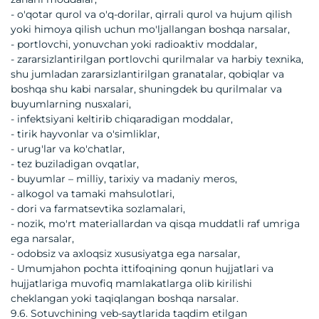
- o'qotar qurol va o'q-dorilar, qirrali qurol va hujum qilish
yoki himoya qilish uchun mo'ljallangan boshqa narsalar,
- portlovchi, yonuvchan yoki radioaktiv moddalar,
- zararsizlantirilgan portlovchi qurilmalar va harbiy texnika,
shu jumladan zararsizlantirilgan granatalar, qobiqlar va
boshqa shu kabi narsalar, shuningdek bu qurilmalar va
buyumlarning nusxalari,
- infektsiyani keltirib chiqaradigan moddalar,
- tirik hayvonlar va o'simliklar,
- urug'lar va ko'chatlar,
- tez buziladigan ovqatlar,
- buyumlar – milliy, tarixiy va madaniy meros,
- alkogol va tamaki mahsulotlari,
- dori va farmatsevtika sozlamalari,
- nozik, mo'rt materiallardan va qisqa muddatli raf umriga
ega narsalar,
- odobsiz va axloqsiz xususiyatga ega narsalar,
- Umumjahon pochta ittifoqining qonun hujjatlari va
hujjatlariga muvofiq mamlakatlarga olib kirilishi
cheklangan yoki taqiqlangan boshqa narsalar.
9.6. Sotuvchining veb-saytlarida taqdim etilgan