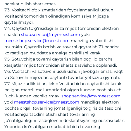
harakat qilish shart emas.
7.3. Vositachi o'z xizmatlaridan foydalanganligi uchun
Vositachi tomonidan olinadigan komissiya Mijozga
qaytarilmaydi.
7.4. Qaytish to'g'risidagi ariza mijoz tomonidan elektron
shaklda
shop.service@mymeest.com
yoki
meestshop.service@meest.com
manziliga yuborilishi
mumkin. Qaytarib berish va tovarni qaytarish 7.1-bandda
ko'rsatilgan muddatda amalga oshirilishi kerak.
7.5. Sotuvchiga tovarni qaytarish bilan bogʻliq barcha
xarajatlar mijoz tomonidan shartsiz ravishda qoplanadi.
7.6. Vositachi va sotuvchi usuli uchun javobgar emas, vaqt
va Sotuvchi mijozdan qaytarib tovarlar yetkazib qiymati.
7.7. Mijoz zudlik bilan, lekin Vositachidan qaytarilishi kerak
bo'lgan manzil ma'lumotlarini olgan kundan boshlab uch
(uch) kundan kechiktirmay,
shop.service@mymeest.com
yoki
meestshop.service@meest.com
manziliga elektron
pochta orqali tovarning jo'natilganligi to'g'risida tasdiqni
Vositachiga taqdim etishi shart tovarlarning
jo'natilganligini tasdiqlovchi deklaratsiyaning nusxasi bilan.
Yuqorida ko'rsatilgan muddat ichida tovarning