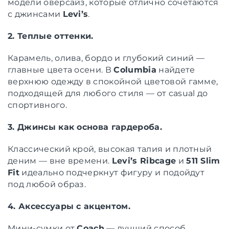
модели оверсайз, которые отлично сочетаются
с джинсами
Levi’s
.
2. Теплые оттенки.
Карамель, олива, бордо и глубокий синий —
главные цвета осени. В
Columbia
найдете
верхнюю одежду в спокойной цветовой гамме,
подходящей для любого стиля — от casual до
спортивного.
3. Джинсы как основа гардероба.
Классический крой, высокая талия и плотный
деним — вне времени.
Levi’s Ribcage
и
511 Slim
Fit
идеально подчеркнут фигуру и подойдут
под любой образ.
4. Аксессуары с акцентом.
Мини-сумки от
Coach
— лучший способ