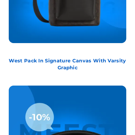
West Pack In Signature Canvas With Varsity
Graphic