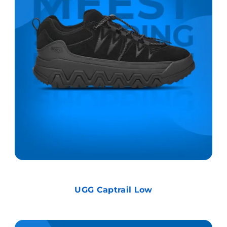
UGG Captrail Low