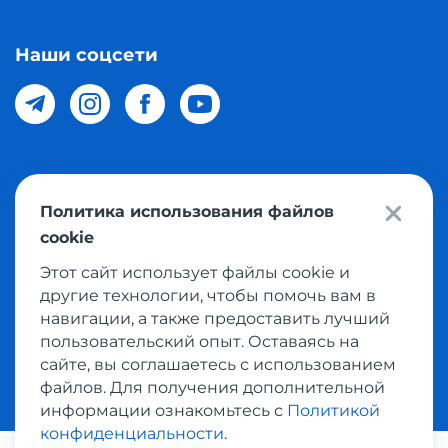
Наши соцсети
© 2026 Meest Shopping доставка покупок с интернет
Политика использования файлов
магазинов мира в Узбекистан. Все права защищены
cookie
Этот сайт использует файлы cookie и
Политика конфиденциальности
другие технологии, чтобы помочь вам в
Публичная оферта
навигации, а также предоставить лучший
пользовательский опыт. Оставаясь на
Условия использования сервисом выкупа товаров
сайте, вы соглашаетесь с использованием
файлов. Для получения дополнительной
информации ознакомьтесь с
Политикой
конфиденциальности
.