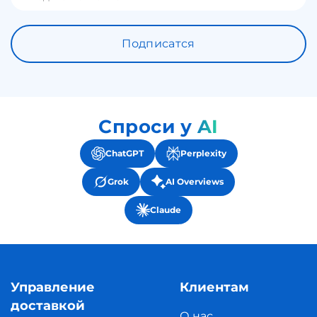
Подписатся
Спроси у AI
ChatGPT
Perplexity
Grok
AI Overviews
Claude
Управление
Клиентам
доставкой
О нас