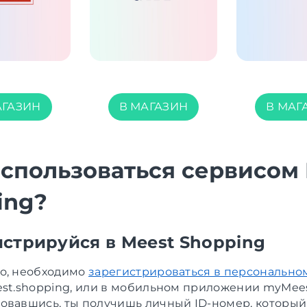
АГАЗИН
В МАГАЗИН
В МАГ
оспользоваться сервисом
ing?
гистрируйся в Meest Shopping
о, необходимо
зарегистрироваться в персонально
est.shopping, или в мобильном приложении myMees
овавшись, ты получишь личный ID-номер, который