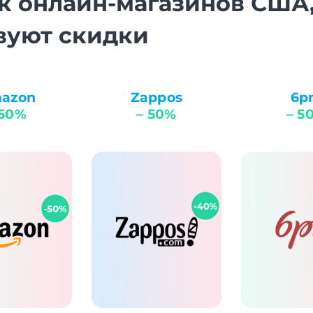
к онлайн-магазинов США,
вуют скидки
azon
Zappos
6p
 50%
– 50%
– 5