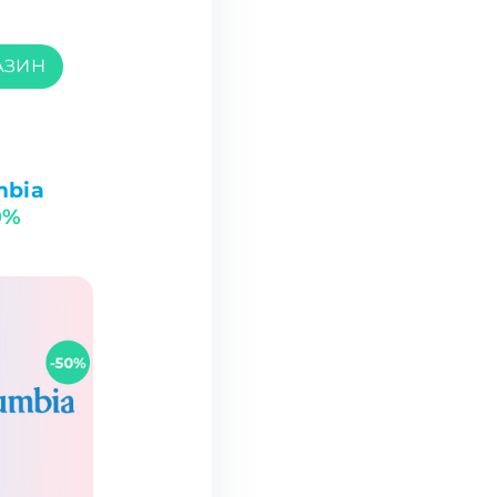
АЗИН
mbia
0%