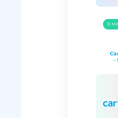
В М
Car
–