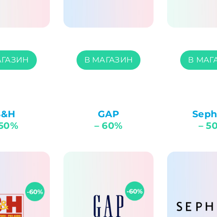
АГАЗИН
В МАГАЗИН
В МАГ
B&H
GAP
Seph
 50%
– 60%
– 5