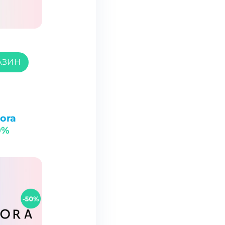
АЗИН
ora
0%