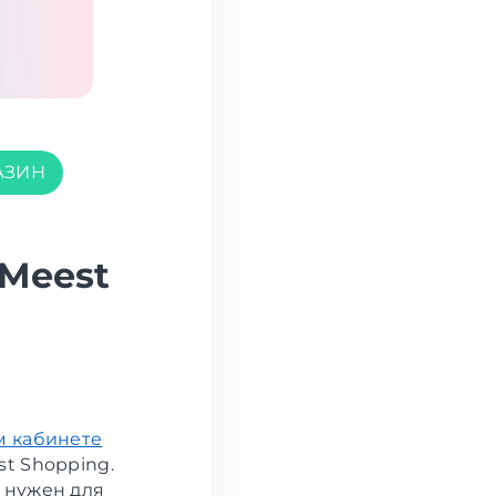
АЗИН
 Meest
м кабинете
t Shopping.
 нужен для