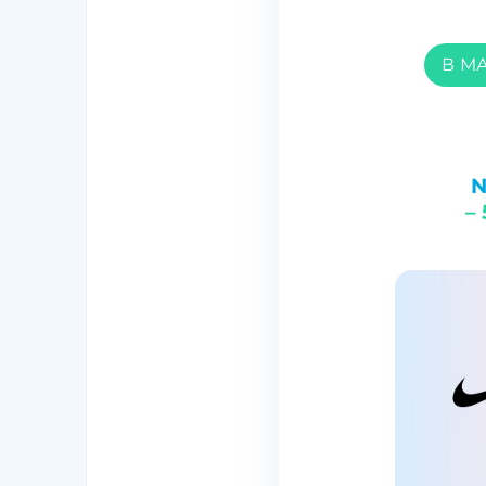
В М
N
–