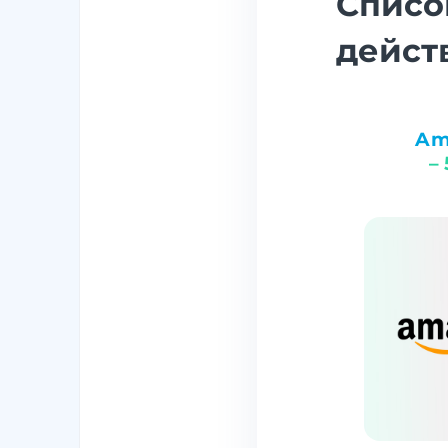
Списо
дейст
Am
–