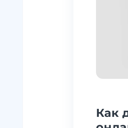
Как 
онла