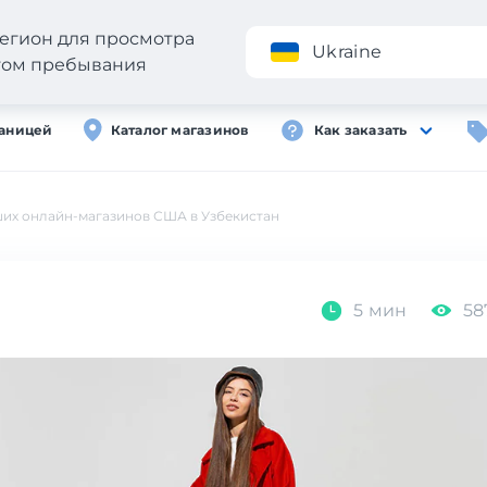
егион для просмотра
Приложение
Ukraine
стом пребывания
раницей
Каталог магазинов
Как заказать
ших онлайн-магазинов США в Узбекистан
5 мин
58