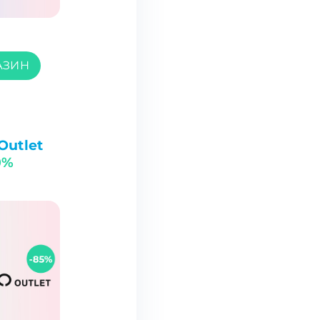
АЗИН
Outlet
0%