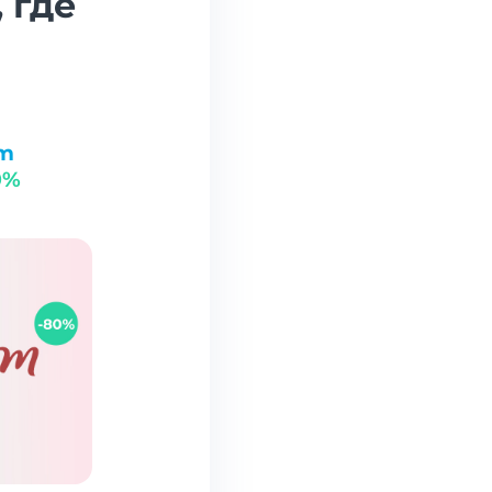
 где
m
0%