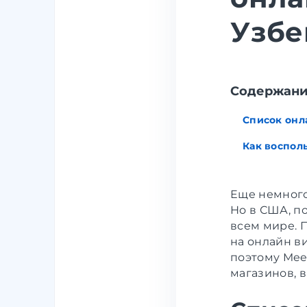
Узбе
Cодержан
Список онл
Как воспол
Еще немного
Но в США, п
всем мире. 
на онлайн ви
поэтому Mee
магазинов, в