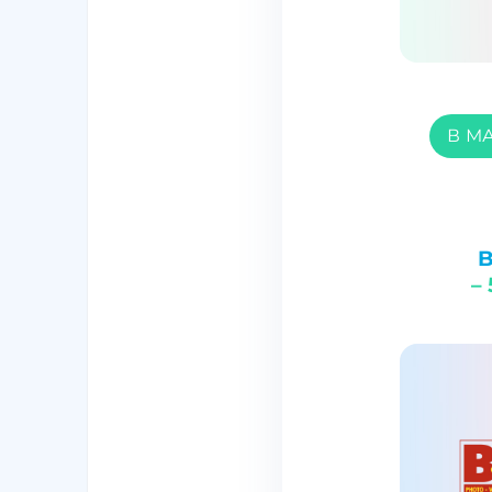
В М
–