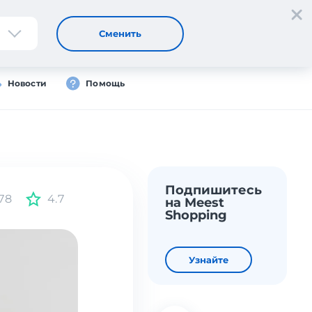
Регистрация
Вход
RU
Сменить
Новости
Помощь
Подпишитесь
78
4.7
на Meest
Shopping
Узнайте