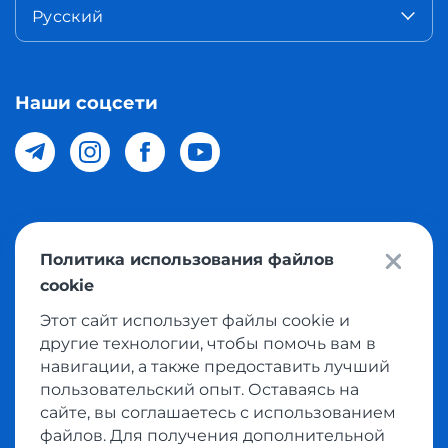
Русский
Наши соцсети
© 2026 Meest Shopping доставка покупок с интернет
Политика использования файлов
магазинов мира в Узбекистан. Все права защищены
cookie
Этот сайт использует файлы cookie и
Политика конфиденциальности
другие технологии, чтобы помочь вам в
Публичная оферта
навигации, а также предоставить лучший
пользовательский опыт. Оставаясь на
Условия использования сервисом выкупа товаров
сайте, вы соглашаетесь с использованием
файлов. Для получения дополнительной