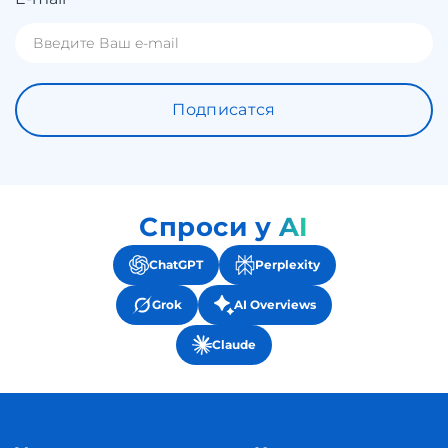
Подписатся
Спроси у AI
ChatGPT
Perplexity
Grok
AI Overviews
Claude