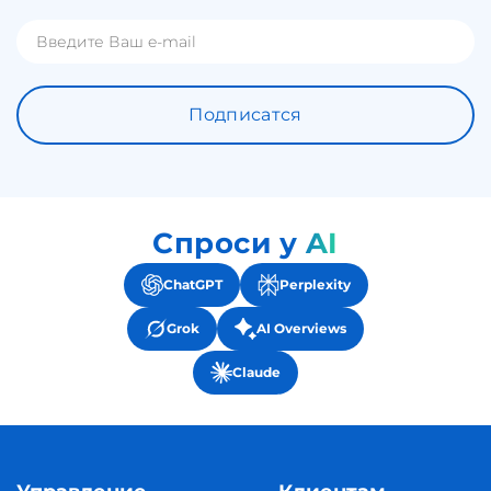
Подписатся
Спроси у AI
ChatGPT
Perplexity
Grok
AI Overviews
Claude