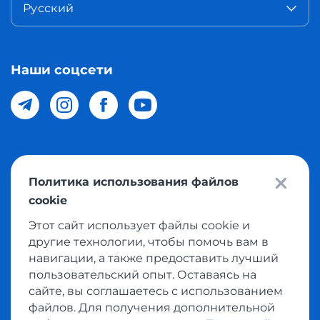
Русский
Наши соцсети
© 2026 Meest Shopping доставка покупок с интернет
Политика использования файлов
магазинов мира в Узбекистан. Все права защищены
cookie
Этот сайт использует файлы cookie и
Политика конфиденциальности
другие технологии, чтобы помочь вам в
Публичная оферта
навигации, а также предоставить лучший
пользовательский опыт. Оставаясь на
Условия использования сервисом выкупа товаров
сайте, вы соглашаетесь с использованием
файлов. Для получения дополнительной