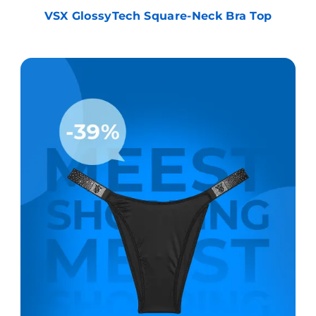
VSX GlossyTech Square-Neck Bra Top