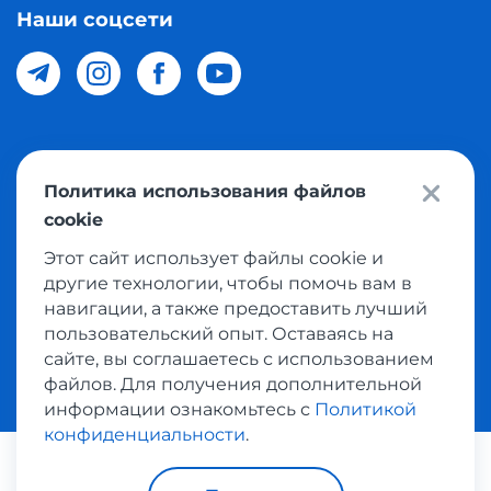
Наши соцсети
© 2026 Meest Shopping доставка покупок с интернет
Политика использования файлов
магазинов мира в Узбекистан. Все права защищены
cookie
Этот сайт использует файлы cookie и
Политика конфиденциальности
другие технологии, чтобы помочь вам в
Публичная оферта
навигации, а также предоставить лучший
пользовательский опыт. Оставаясь на
Условия использования сервисом выкупа товаров
сайте, вы соглашаетесь с использованием
файлов. Для получения дополнительной
информации ознакомьтесь с
Политикой
конфиденциальности
.
Платежные системы: