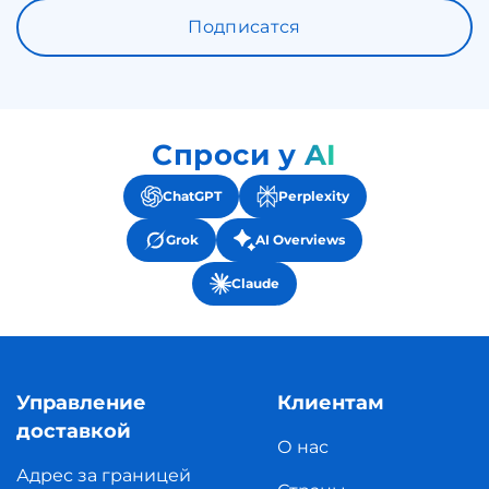
Подписатся
Спроси у AI
ChatGPT
Perplexity
Grok
AI Overviews
Claude
Управление
Клиентам
доставкой
О нас
Адрес за границей