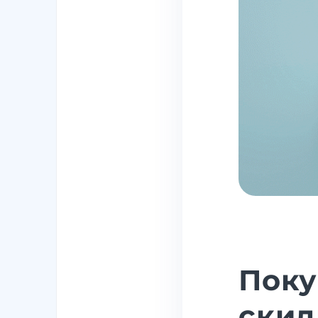
Поку
скид