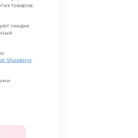
гих товаров.
уют скидки
ичный
нс
st Shopping
ными