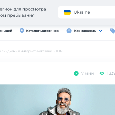
егион для просмотра
Приложение
Ukraine
стом пребывания
раницей
Каталог магазинов
Как заказать
 скидками в интернет-магазине SHEIN!
7 мин
133