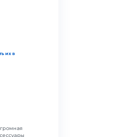
ь их в
огромная
ксессуары