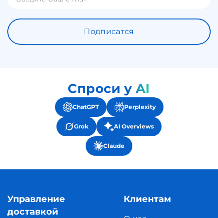
Подписатся
Спроси у AI
ChatGPT
Perplexity
Grok
AI Overviews
Claude
Управление
Клиентам
доставкой