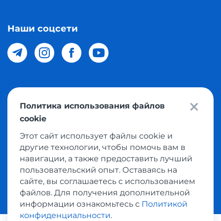
Наши соцсети
© 2026 Meest Shopping доставка покупок с интернет
Политика использования файлов
магазинов мира в Узбекистан. Все права защищены
cookie
Этот сайт использует файлы cookie и
Политика конфиденциальности
другие технологии, чтобы помочь вам в
Публичная оферта
навигации, а также предоставить лучший
пользовательский опыт. Оставаясь на
Условия использования сервисом выкупа товаров
сайте, вы соглашаетесь с использованием
файлов. Для получения дополнительной
информации ознакомьтесь с
Политикой
конфиденциальности
.