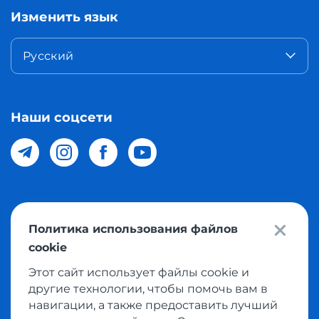
Изменить язык
Русский
Наши соцсети
© 2026 Meest Shopping доставка покупок с интернет
Политика использования файлов
магазинов мира в Узбекистан. Все права защищены
cookie
Этот сайт использует файлы cookie и
Политика конфиденциальности
другие технологии, чтобы помочь вам в
Публичная оферта
навигации, а также предоставить лучший