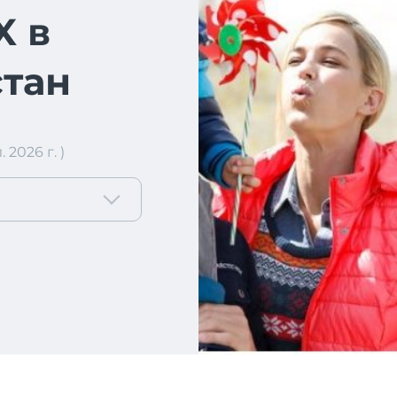
X в
тан
2026 г. )