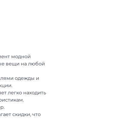
имент модной
ные вещи на любой
елями одежды и
кции.
ет легко находить
ристикам.
р.
гает скидки, что