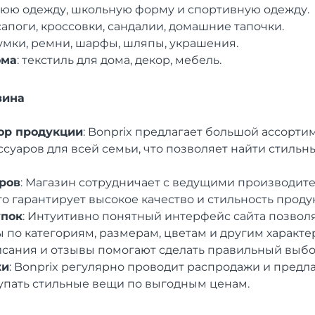
юю одежду, школьную форму и спортивную одежду.
 сапоги, кроссовки, сандалии, домашние тапочки.
сумки, ремни, шарфы, шляпы, украшения.
ома
: текстиль для дома, декор, мебель.
зина
ор продукции
: Bonprix предлагает большой ассорт
ссуаров для всей семьи, что позволяет найти стиль
ров
: Магазин сотрудничает с ведущими производит
то гарантирует высокое качество и стильность проду
упок
: Интуитивно понятный интерфейс сайта позволя
 по категориям, размерам, цветам и другим характе
сания и отзывы помогают сделать правильный выбо
ки
: Bonprix регулярно проводит распродажи и предла
упать стильные вещи по выгодным ценам.