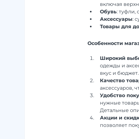
включая верхн
Обувь
: туфли,
Аксессуары
: 
Товары для д
Особенности мага
Широкий выб
одежды и аксе
вкус и бюджет.
Качество това
аксессуаров, ч
Удобство пок
нужные товары
Детальные опи
Акции и скид
позволяет пок