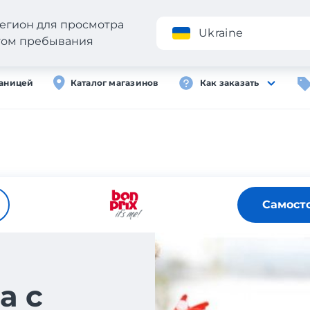
егион для просмотра
Приложение
Ukraine
стом пребывания
раницей
Каталог магазинов
Как заказать
Самост
а с