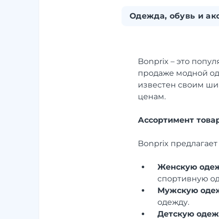
Одежда, обувь и ак
Bonprix – это поп
продаже модной оде
известен своим ши
ценам.
Ассортимент това
Bonprix предлагае
Женскую оде
спортивную од
Мужскую оде
одежду.
Детскую одеж