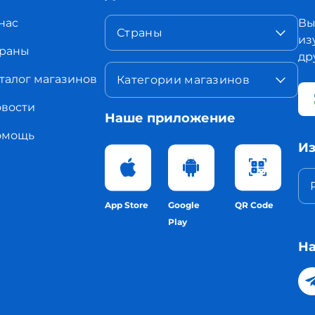
нас
Вы
Страны
из
раны
др
талог магазинов
Категории магазинов
вости
Наше приложение
омощь
Из
App Store
Google
QR Code
Play
На