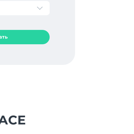
ать
FACE