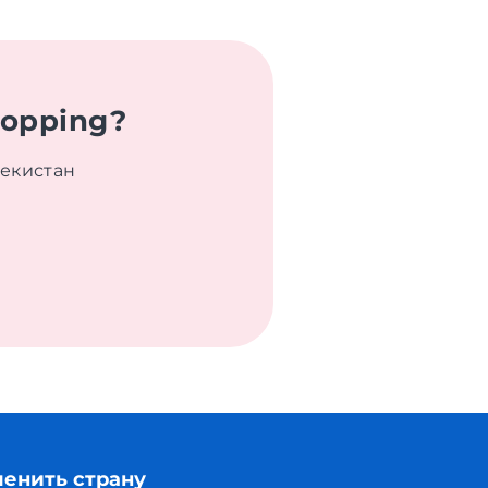
hopping?
бекистан
енить страну