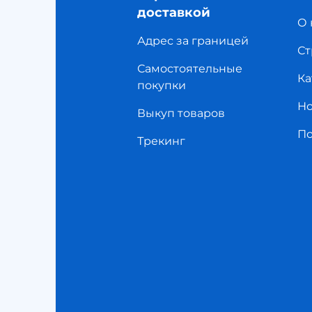
доставкой
О 
Адрес за границей
Ст
Самостоятельные
Ка
покупки
Но
Выкуп товаров
П
Трекинг