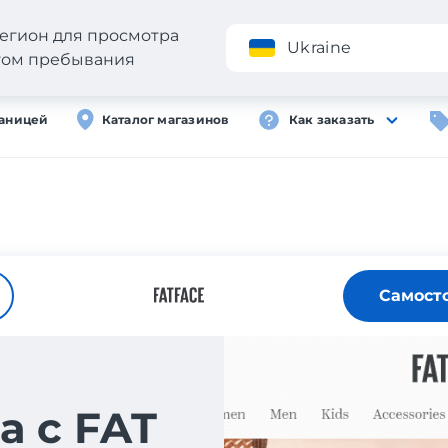
егион для просмотра
Приложение
Ukraine
стом пребывания
раницей
Каталог магазинов
Как заказать
Самост
а с FAT