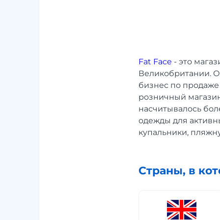
Fat Face
- это мага
Великобритании. О
бизнес по продаже
розничный магазин 
насчитывалось боле
одежды для активны
купальники, пляжну
Страны, в ко