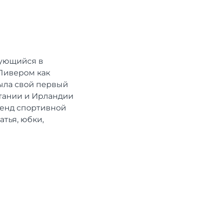
рующийся в
Ливером как
ыла свой первый
итании и Ирландии
ренд спортивной
тья, юбки,