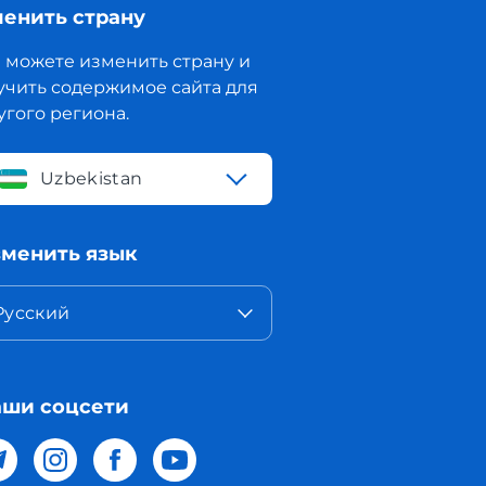
енить страну
 можете изменить страну и
учить содержимое сайта для
угого региона.
Uzbekistan
менить язык
Русский
ши соцсети