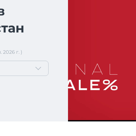
в
тан
2026 г. )