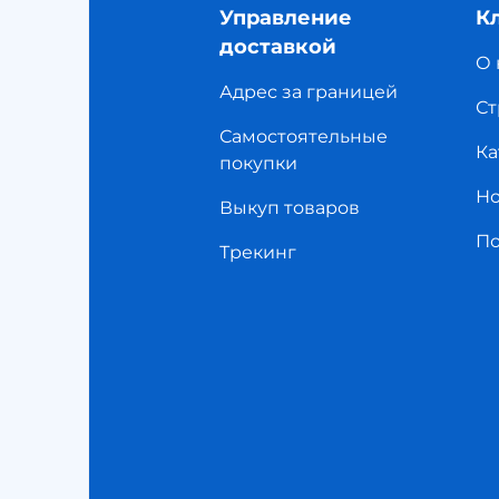
Управление
К
доставкой
О 
Адрес за границей
Ст
Самостоятельные
Ка
покупки
Но
Выкуп товаров
П
Трекинг