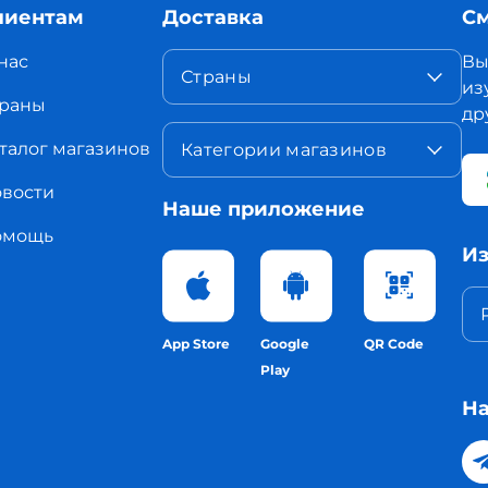
лиентам
Доставка
См
нас
Вы
Страны
из
раны
др
талог магазинов
Категории магазинов
вости
Наше приложение
омощь
Из
App Store
Google
QR Code
Play
На