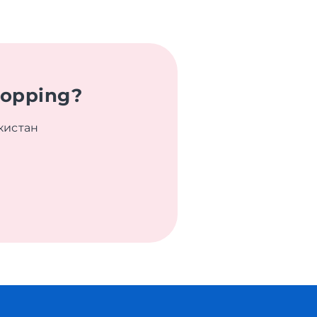
hopping?
кистан