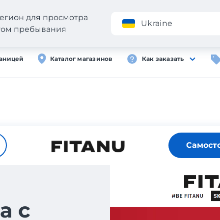
егион для просмотра
Приложение
Ukraine
стом пребывания
раницей
Каталог магазинов
Как заказать
Самост
а с