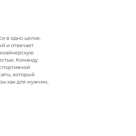
я в одно целое.
й и отвечает
дизайнерскую
остью. Команду
 спортивной
tanu, который
ры как для мужчин,