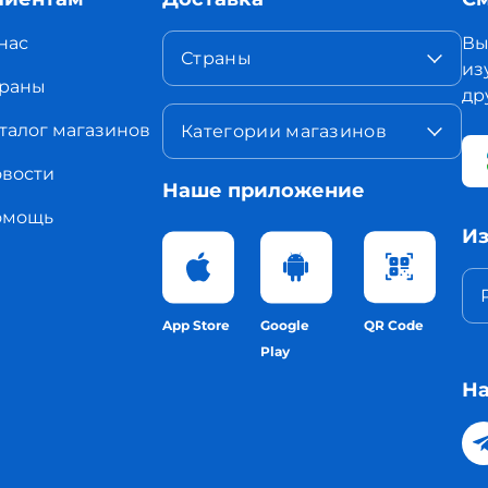
нас
Вы
Страны
из
раны
др
талог магазинов
Категории магазинов
вости
Наше приложение
омощь
Из
App Store
Google
QR Code
Play
На