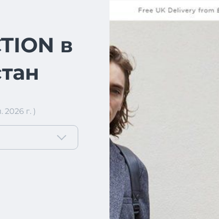
TION в
тан
2026 г. )