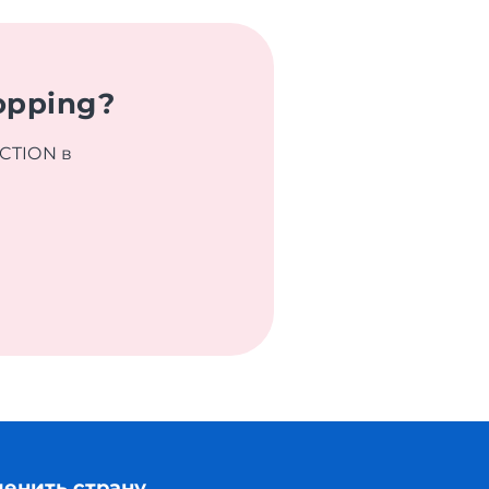
opping?
CTION в
енить страну