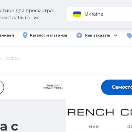
егион для просмотра
Приложение
Ukraine
стом пребывания
раницей
Каталог магазинов
Как заказать
ONNECTION
Самост
а с