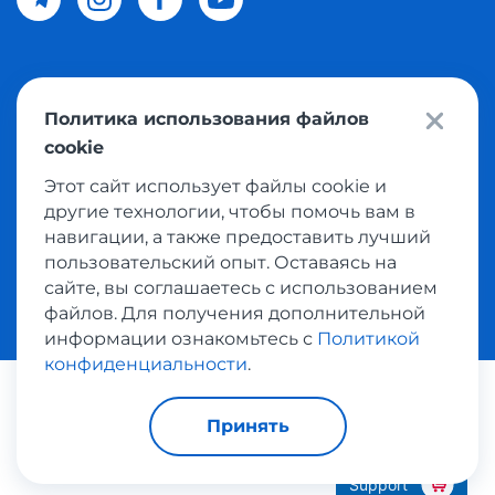
© 2026 Meest Shopping доставка покупок с интернет
Политика использования файлов
магазинов мира в Узбекистан. Все права защищены
cookie
Этот сайт использует файлы cookie и
Политика конфиденциальности
другие технологии, чтобы помочь вам в
Публичная оферта
навигации, а также предоставить лучший
пользовательский опыт. Оставаясь на
Условия использования сервисом выкупа товаров
сайте, вы соглашаетесь с использованием
файлов. Для получения дополнительной
информации ознакомьтесь с
Политикой
конфиденциальности
.
Платежные системы:
Принять
Support